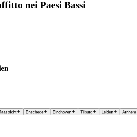
ffitto nei Paesi Bassi
den
aastricht
Enschede
Eindhoven
Tilburg
Leiden
Arnhem