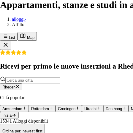
Appartamenti, stanze e studi in a
alloggi
›
Affitto
List
Map
Ricevi per primo le nuove inserzioni a Rhe
Rheden
Città popolari
Amsterdam
Rotterdam
Groningen
Utrecht
Den-haag
M
Inizia
15341
Alloggi disponibili
Ordina per
:
newest first