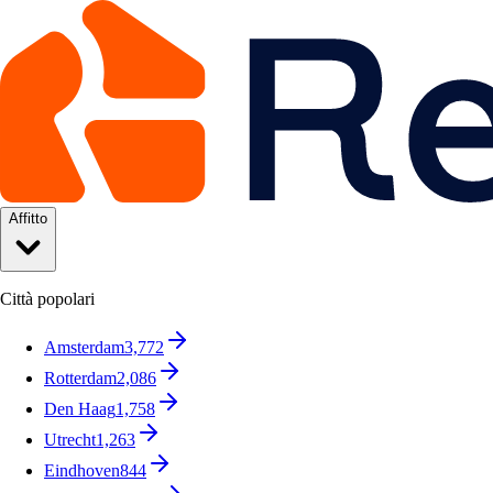
Affitto
Città popolari
Amsterdam
3,772
Rotterdam
2,086
Den Haag
1,758
Utrecht
1,263
Eindhoven
844