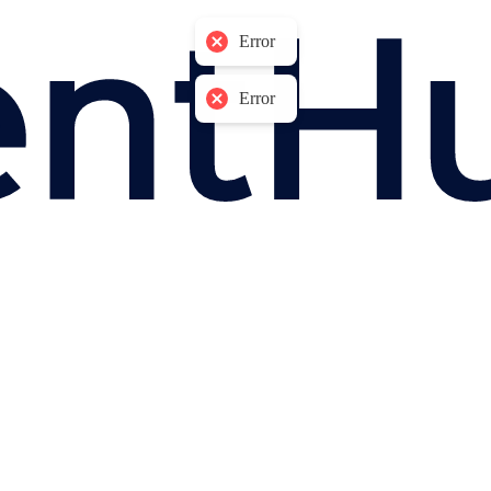
Error
Error