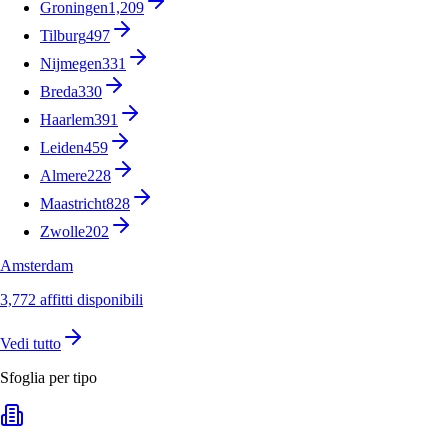
Groningen
1,209
Tilburg
497
Nijmegen
331
Breda
330
Haarlem
391
Leiden
459
Almere
228
Maastricht
828
Zwolle
202
Amsterdam
3,772 affitti disponibili
Vedi tutto
Sfoglia per tipo