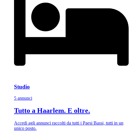
Studio
5 annunci
Tutto a Haarlem. E oltre.
Accedi agli annunci raccolti da tutti i Paesi Bassi, tutti in un
unico posto.