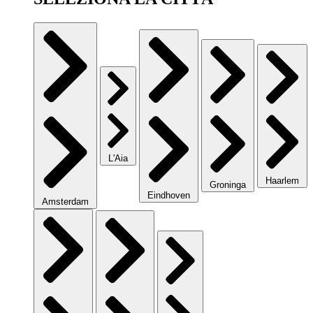
L'Aia
Haarlem
Groninga
Eindhoven
Amsterdam