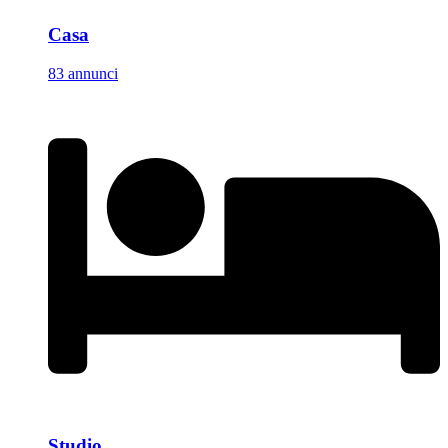
Casa
83 annunci
Studio