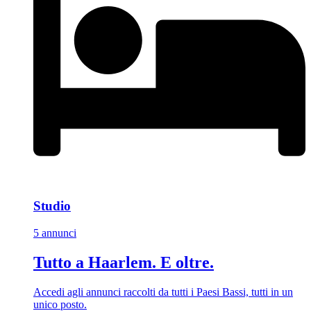
Studio
5 annunci
Tutto a Haarlem. E oltre.
Accedi agli annunci raccolti da tutti i Paesi Bassi, tutti in un
unico posto.