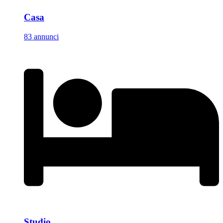
Casa
83 annunci
Studio