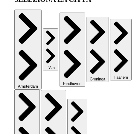
L'Aia
Haarlem
Groninga
Eindhoven
Amsterdam