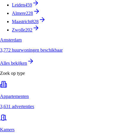
Leiden
459
Almere
228
Maastricht
828
Zwolle
202
Amsterdam
3,772 huurwoningen beschikbaar
Alles bekijken
Zoek op type
Appartementen
3,631 advertenties
Kamers