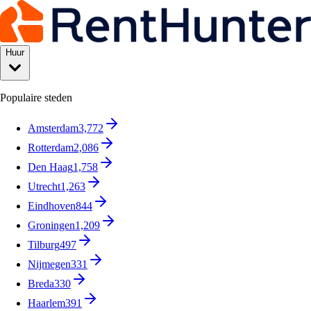
Huur
Populaire steden
Amsterdam
3,772
Rotterdam
2,086
Den Haag
1,758
Utrecht
1,263
Eindhoven
844
Groningen
1,209
Tilburg
497
Nijmegen
331
Breda
330
Haarlem
391