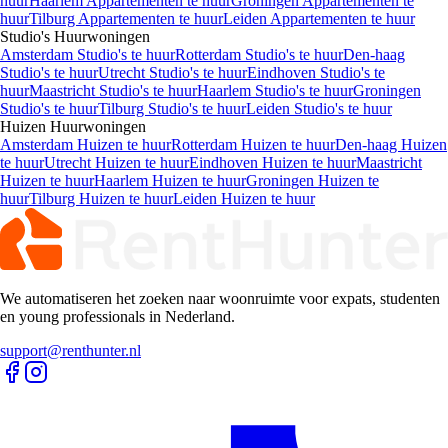
huur
Haarlem Appartementen te huur
Groningen Appartementen te
huur
Tilburg Appartementen te huur
Leiden Appartementen te huur
Studio's
Huurwoningen
Amsterdam Studio's te huur
Rotterdam Studio's te huur
Den-haag
Studio's te huur
Utrecht Studio's te huur
Eindhoven Studio's te
huur
Maastricht Studio's te huur
Haarlem Studio's te huur
Groningen
Studio's te huur
Tilburg Studio's te huur
Leiden Studio's te huur
Huizen
Huurwoningen
Amsterdam Huizen te huur
Rotterdam Huizen te huur
Den-haag Huizen
te huur
Utrecht Huizen te huur
Eindhoven Huizen te huur
Maastricht
Huizen te huur
Haarlem Huizen te huur
Groningen Huizen te
huur
Tilburg Huizen te huur
Leiden Huizen te huur
We automatiseren het zoeken naar woonruimte voor expats, studenten
en young professionals in Nederland.
support@renthunter.nl