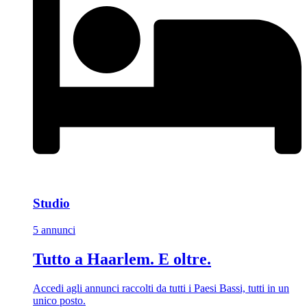
Studio
5 annunci
Tutto a Haarlem. E oltre.
Accedi agli annunci raccolti da tutti i Paesi Bassi, tutti in un
unico posto.