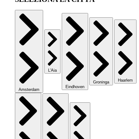
L'Aia
Haarlem
Groninga
Eindhoven
Amsterdam