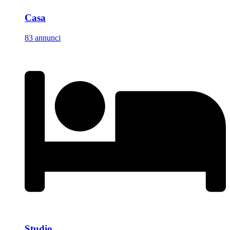
Casa
83 annunci
Studio