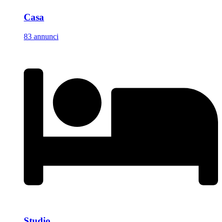
Casa
83 annunci
Studio