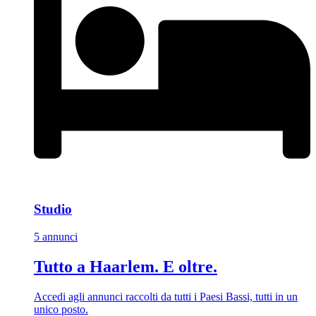
Studio
5 annunci
Tutto a Haarlem. E oltre.
Accedi agli annunci raccolti da tutti i Paesi Bassi, tutti in un
unico posto.