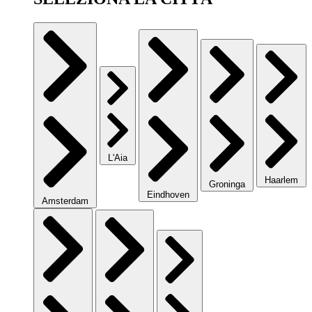
L'Aia
Haarlem
Groninga
Eindhoven
Amsterdam