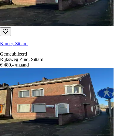
Kamer, Sittard
16 m² · Gestoffeerd
Oude Broeksittarderweg, Sittard
€ 400,-
/maand