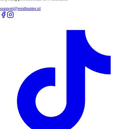
huur
Haarlem Appartementen te huur
Groningen Appartementen te
huur
Tilburg Appartementen te huur
Leiden Appartementen te huur
Studio's
Huurwoningen
Amsterdam Studio's te huur
Rotterdam Studio's te huur
Den-haag
Studio's te huur
Utrecht Studio's te huur
Eindhoven Studio's te
huur
Maastricht Studio's te huur
Haarlem Studio's te huur
Groningen
Studio's te huur
Tilburg Studio's te huur
Leiden Studio's te huur
Huizen
Huurwoningen
Amsterdam Huizen te huur
Rotterdam Huizen te huur
Den-haag Huizen
te huur
Utrecht Huizen te huur
Eindhoven Huizen te huur
Maastricht
Huizen te huur
Haarlem Huizen te huur
Groningen Huizen te
huur
Tilburg Huizen te huur
Leiden Huizen te huur
We automatiseren het zoeken naar woonruimte voor expats, studenten
en young professionals in Nederland.
support@renthunter.nl