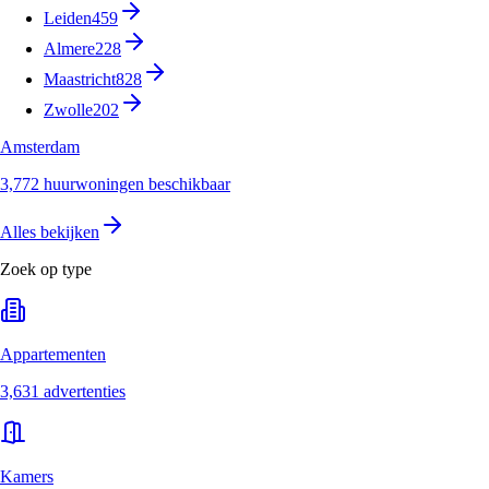
Leiden
459
Almere
228
Maastricht
828
Zwolle
202
Amsterdam
3,772 huurwoningen beschikbaar
Alles bekijken
Zoek op type
Appartementen
3,631 advertenties
Kamers