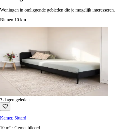
Sorteren op
:
newest first
Alleen gratis te beantwoorden
Elke huurwoning in Nederland in één zoekopdracht.
1.100+ sites
elke
15 seconden gescand.
Gratis registreren
Momenteel geen woningen in Echt-susteren.
Woningen in de buurt
Woningen in omliggende gebieden die je mogelijk interesseren.
Binnen 10 km