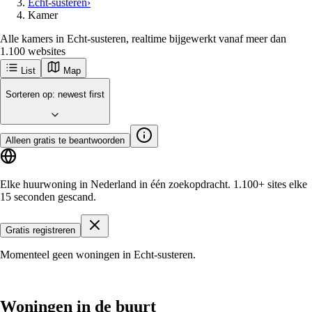
Echt-susteren
›
Kamer
Alle kamers in Echt-susteren, realtime bijgewerkt vanaf meer dan
1.100 websites
List
Map
Ontvang als eerste nieuwe woningen in
Echt-Susteren
Echt-Susteren
Populaire steden
Amsterdam
Rotterdam
Groningen
Utrecht
Den-haag
Maastricht
Enschede
Eindhoven
Tilburg
Leiden
Arnhem
Breda
Delft
Aan de slag