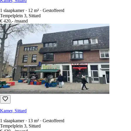
Rijksweg Zuid, Sittard
€ 480,-
/maand
Kamer, Sittard
1 slaapkamer · 12 m² · Gestoffeerd
Tempelplein 3, Sittard
€ 420,-
/maand