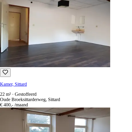
8 dagen geleden
Kamer, Stevensweert
32 m² · Gestoffeerd
De Hoogestraat, Stevensweert
€ 595,-
/maand