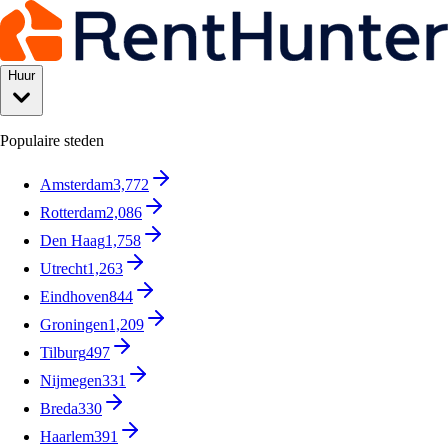
Huur
Populaire steden
Amsterdam
3,772
Rotterdam
2,086
Den Haag
1,758
Utrecht
1,263
Eindhoven
844
Groningen
1,209
Tilburg
497
Nijmegen
331
Breda
330
Haarlem
391