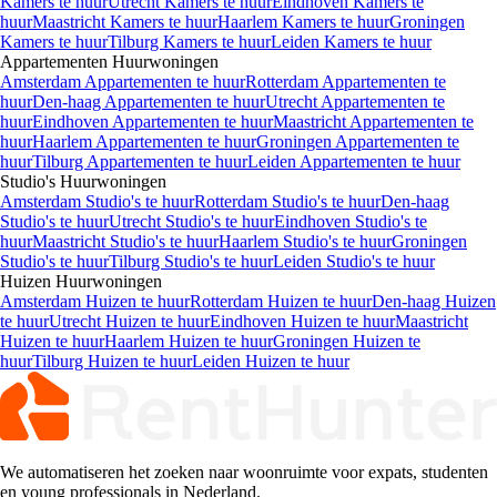
40 m² · Gestoffeerd
Steenweg, Sittard
€ 797,-
/maand
1
Appartementen, kamers, studio’s & huizen
te huur in Nederland
Echt-susteren
Huurwoningen
Kamers
te huur in
Echt-susteren
Appartementen
te huur in
Echt-
susteren
Studio's
te huur in
Echt-susteren
Huizen
te huur in
Echt-
susteren
Kamers
Huurwoningen
Amsterdam Kamers te huur
Rotterdam Kamers te huur
Den-haag
Kamers te huur
Utrecht Kamers te huur
Eindhoven Kamers te
huur
Maastricht Kamers te huur
Haarlem Kamers te huur
Groningen
Kamers te huur
Tilburg Kamers te huur
Leiden Kamers te huur
Appartementen
Huurwoningen
Amsterdam Appartementen te huur
Rotterdam Appartementen te
huur
Den-haag Appartementen te huur
Utrecht Appartementen te
huur
Eindhoven Appartementen te huur
Maastricht Appartementen te