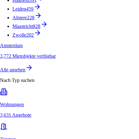
Haarlem
391
Leiden
459
Almere
228
Maastricht
828
Zwolle
202
Amsterdam
3,772 Mietobjekte verfügbar
Alle ansehen
Nach Typ suchen
Wohnungen
3,631 Angebote