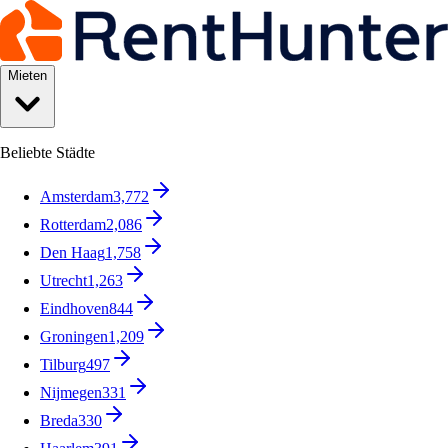
Mieten
Beliebte Städte
Amsterdam
3,772
Rotterdam
2,086
Den Haag
1,758
Utrecht
1,263
Eindhoven
844
Groningen
1,209
Tilburg
497
Nijmegen
331
Breda
330