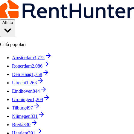
Affitto
Città popolari
Amsterdam
3,772
Rotterdam
2,086
Den Haag
1,758
Utrecht
1,263
Eindhoven
844
Groningen
1,209
Tilburg
497
Nijmegen
331
Breda
330
Haarlem
391