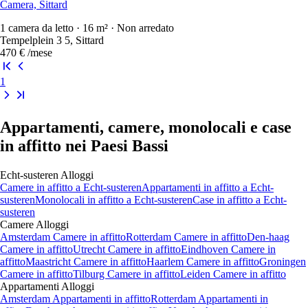
Camera, Sittard
1 camera da letto · 16 m² · Non arredato
Tempelplein 3 5, Sittard
470 €
/mese
1
Appartamenti, camere, monolocali e case
in affitto nei Paesi Bassi
Echt-susteren
Alloggi
Camere
in affitto a
Echt-susteren
Appartamenti
in affitto a
Echt-
susteren
Monolocali
in affitto a
Echt-susteren
Case
in affitto a
Echt-
susteren
Camere
Alloggi
Amsterdam Camere in affitto
Rotterdam Camere in affitto
Den-haag
Camere in affitto
Utrecht Camere in affitto
Eindhoven Camere in
affitto
Maastricht Camere in affitto
Haarlem Camere in affitto
Groningen
Camere in affitto
Tilburg Camere in affitto
Leiden Camere in affitto
Appartamenti
Alloggi
Amsterdam Appartamenti in affitto
Rotterdam Appartamenti in