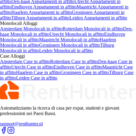
affitto
Den-haag Appartamenti in affitto
Utrecht Appartamenti in
affitto
Eindhoven Appartamenti in affitto
Maastricht Appartamenti in
affitto
Haarlem Appartamenti in affitto
Groningen Appartamenti in
affitto
Tilburg Appartamenti in affitto
Leiden Appartamenti in affitto
Monolocali
Alloggi
Amsterdam Monolocali in affitto
Rotterdam Monolocali in affitto
Den-
haag Monolocali in affitto
Utrecht Monolocali in affitto
Eindhoven
Monolocali in affitto
Maastricht Monolocali in affitto
Haarlem
Monolocali in affitto
Groningen Monolocali in affitto
Tilburg
Monolocali in affitto
Leiden Monolocali in affitto
Case
Alloggi
Amsterdam Case in affitto
Rotterdam Case in affitto
Den-haag Case in
affitto
Utrecht Case in affitto
Eindhoven Case in affitto
Maastricht Case
in affitto
Haarlem Case in affitto
Groningen Case in affitto
Tilburg Case
in affitto
Leiden Case in affitto
Automatizziamo la ricerca di casa per expat, studenti e giovani
professionisti nei Paesi Bassi.
support@renthunter.nl