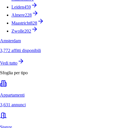
Leiden
459
Almere
228
Maastricht
828
Zwolle
202
Amsterdam
3,772 affitti disponibili
Vedi tutto
Sfoglia per tipo
Appartamenti
3,631 annunci
Stanze