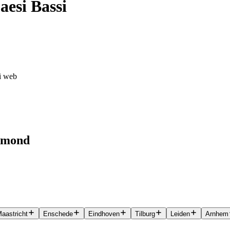
aesi Bassi
ti web
ermond
aastricht
Enschede
Eindhoven
Tilburg
Leiden
Arnhem