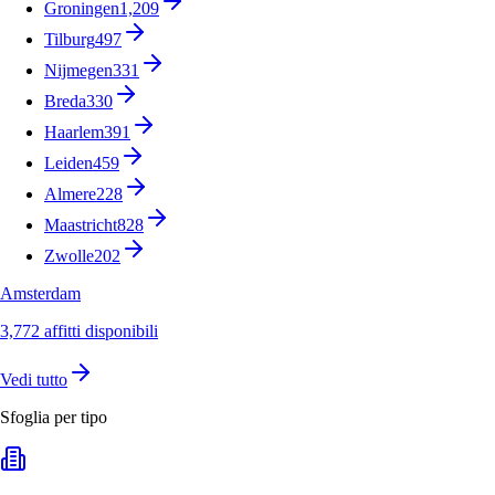
Groningen
1,209
Tilburg
497
Nijmegen
331
Breda
330
Haarlem
391
Leiden
459
Almere
228
Maastricht
828
Zwolle
202
Amsterdam
3,772 affitti disponibili
Vedi tutto
Sfoglia per tipo