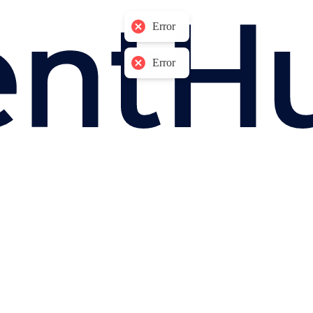
Error
Error