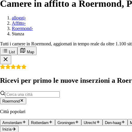
Camere in affitto a Roermond, P
alloggi
›
Affitto
›
Roermond
›
Stanza
Tutti i camere in Roermond, aggiornati in tempo reale da oltre 1.100 si
List
Map
Ricevi per primo le nuove inserzioni a Ro
Roermond
Città popolari
Amsterdam
Rotterdam
Groningen
Utrecht
Den-haag
M
Inizia