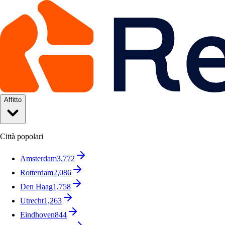
Affitto
Città popolari
Amsterdam
3,772
Rotterdam
2,086
Den Haag
1,758
Utrecht
1,263
Eindhoven
844