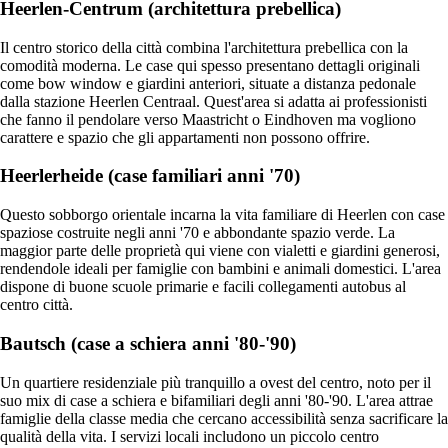
Heerlen-Centrum (architettura prebellica)
Il centro storico della città combina l'architettura prebellica con la
comodità moderna. Le case qui spesso presentano dettagli originali
come bow window e giardini anteriori, situate a distanza pedonale
dalla stazione Heerlen Centraal. Quest'area si adatta ai professionisti
che fanno il pendolare verso Maastricht o Eindhoven ma vogliono
carattere e spazio che gli appartamenti non possono offrire.
Heerlerheide (case familiari anni '70)
Questo sobborgo orientale incarna la vita familiare di Heerlen con case
spaziose costruite negli anni '70 e abbondante spazio verde. La
maggior parte delle proprietà qui viene con vialetti e giardini generosi,
rendendole ideali per famiglie con bambini e animali domestici. L'area
dispone di buone scuole primarie e facili collegamenti autobus al
centro città.
Bautsch (case a schiera anni '80-'90)
Un quartiere residenziale più tranquillo a ovest del centro, noto per il
suo mix di case a schiera e bifamiliari degli anni '80-'90. L'area attrae
famiglie della classe media che cercano accessibilità senza sacrificare la
qualità della vita. I servizi locali includono un piccolo centro