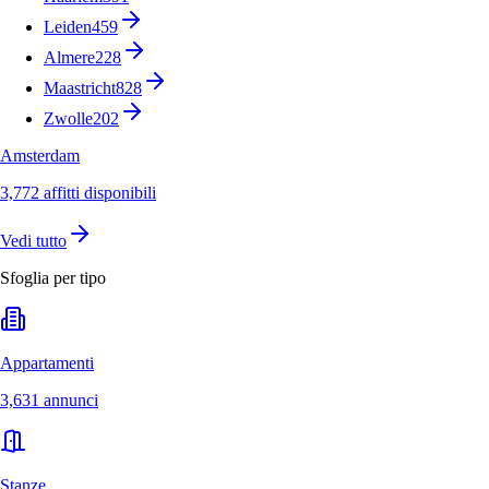
Leiden
459
Almere
228
Maastricht
828
Zwolle
202
Amsterdam
3,772 affitti disponibili
Vedi tutto
Sfoglia per tipo
Appartamenti
3,631 annunci
Stanze