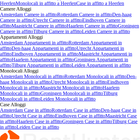
Heerlen
Monolocali
in affitto a
Heerlen
Case
in affitto a
Heerlen
Camere
Alloggi
Amsterdam Camere in affitto
Rotterdam Camere in affitto
Den-haag
Camere in affitto
Utrecht Camere in affitto
Eindhoven Camere in
affitto
Maastricht Camere in affitto
Haarlem Camere in affitto
Groningen
Camere in affitto
Tilburg Camere in affitto
Leiden Camere in affitto
Appartamenti
Alloggi
Amsterdam Appartamenti in affitto
Rotterdam Appartamenti in
affitto
Den-haag Appartamenti in affitto
Utrecht Appartamenti in
affitto
Eindhoven Appartamenti in affitto
Maastricht Appartamenti in
affitto
Haarlem Appartamenti in affitto
Groningen Appartamenti in
affitto
Tilburg Appartamenti in affitto
Leiden Appartamenti in affitto
Monolocali
Alloggi
Amsterdam Monolocali in affitto
Rotterdam Monolocali in affitto
Den-
haag Monolocali in affitto
Utrecht Monolocali in affitto
Eindhoven
Monolocali in affitto
Maastricht Monolocali in affitto
Haarlem
Monolocali in affitto
Groningen Monolocali in affitto
Tilburg
Monolocali in affitto
Leiden Monolocali in affitto
Case
Alloggi
Amsterdam Case in affitto
Rotterdam Case in affitto
Den-haag Case in
affitto
Utrecht Case in affitto
Eindhoven Case in affitto
Maastricht Case
in affitto
Haarlem Case in affitto
Groningen Case in affitto
Tilburg Case
in affitto
Leiden Case in affitto