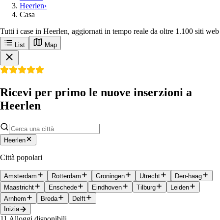
Heerlen
›
Casa
Tutti i case in Heerlen, aggiornati in tempo reale da oltre 1.100 siti web
List
Map
Ricevi per primo le nuove inserzioni a
Heerlen
Heerlen
Città popolari
Amsterdam
Rotterdam
Groningen
Utrecht
Den-haag
Maastricht
Enschede
Eindhoven
Tilburg
Leiden
Arnhem
Breda
Delft
Inizia
11
Alloggi disponibili