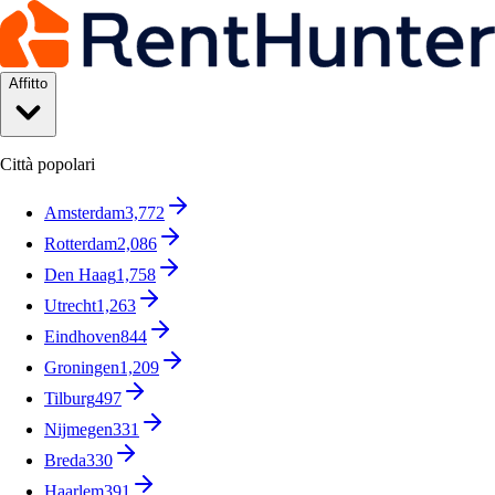
Affitto
Città popolari
Amsterdam
3,772
Rotterdam
2,086
Den Haag
1,758
Utrecht
1,263
Eindhoven
844
Groningen
1,209
Tilburg
497
Nijmegen
331
Breda
330
Haarlem
391