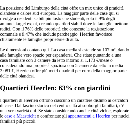
La posizione del Limburgo della città offre un mix unico di praticità
olandese e calore sud-europeo. La maggior parte delle case qui si
rivolge a residenti stabili piuttosto che studenti, solo il 9% degli
annunci target expat, creando quartieri stabili dove le famiglie mettono
radici. Con il 76% delle proprietà che consente la registrazione
comunale e il 47% che include parcheggio, Heerlen favorisce
chiaramente le famiglie proprietarie di auto.
Le dimensioni contano qui. La casa media si estende su 107 m², dando
alle famiglie vero spazio per espandersi. Che stiate puntando a una
casa familiare con 3 camere da letto intorno ai 1.173 €/mese o
considerando una proprietà spaziosa con 5 camere da letto in media
2.081 €, Heerlen offre più metri quadrati per euro della maggior parte
delle città olandesi.
Quartieri Heerlen: 63% con giardini
I quartieri di Heerlen offrono ciascuno un carattere distinto ai cercatori
di case. Dal fascino storico del centro città ai sobborghi familiari, c'è
una vera varietà qui. Se state considerando anche città vicine, esplorate
le
case a Maastricht
o confrontate gli
appartamenti a Heerlen
per nuclei
familiari più piccoli.