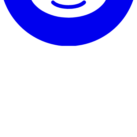
Il nostro servizio
Testimonianze
Garanzia e promessa
Come disdire
Contatto
Su RentHunter
Chi siamo
Blog
Programma partner
Mappa del sito
Dettagli legali
Informativa sulla privacy
Termini e condizioni
Note legali
Informativa