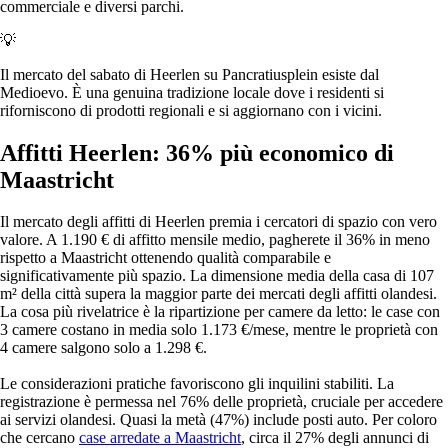
commerciale e diversi parchi.
💡
Il mercato del sabato di Heerlen su Pancratiusplein esiste dal
Medioevo. È una genuina tradizione locale dove i residenti si
riforniscono di prodotti regionali e si aggiornano con i vicini.
Affitti Heerlen: 36% più economico di
Maastricht
Il mercato degli affitti di Heerlen premia i cercatori di spazio con vero
valore. A 1.190 € di affitto mensile medio, pagherete il 36% in meno
rispetto a Maastricht ottenendo qualità comparabile e
significativamente più spazio. La dimensione media della casa di 107
m² della città supera la maggior parte dei mercati degli affitti olandesi.
La cosa più rivelatrice è la ripartizione per camere da letto: le case con
3 camere costano in media solo 1.173 €/mese, mentre le proprietà con
4 camere salgono solo a 1.298 €.
Le considerazioni pratiche favoriscono gli inquilini stabiliti. La
registrazione è permessa nel 76% delle proprietà, cruciale per accedere
ai servizi olandesi. Quasi la metà (47%) include posti auto. Per coloro
che cercano
case arredate a Maastricht
, circa il 27% degli annunci di