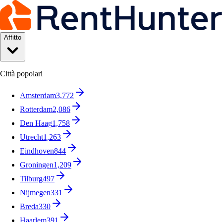
Affitto
Città popolari
Amsterdam
3,772
Rotterdam
2,086
Den Haag
1,758
Utrecht
1,263
Eindhoven
844
Groningen
1,209
Tilburg
497
Nijmegen
331
Breda
330
Haarlem
391