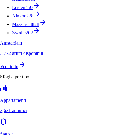
Leiden
459
Almere
228
Maastricht
828
Zwolle
202
Amsterdam
3,772 affitti disponibili
Vedi tutto
Sfoglia per tipo
Appartamenti
3,631 annunci
Stanze