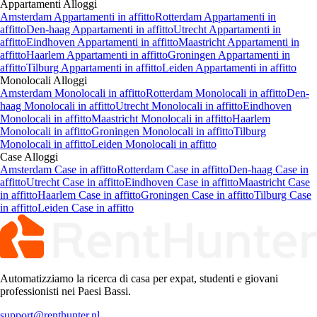
Appartamenti
Alloggi
Amsterdam Appartamenti in affitto
Rotterdam Appartamenti in
affitto
Den-haag Appartamenti in affitto
Utrecht Appartamenti in
affitto
Eindhoven Appartamenti in affitto
Maastricht Appartamenti in
affitto
Haarlem Appartamenti in affitto
Groningen Appartamenti in
affitto
Tilburg Appartamenti in affitto
Leiden Appartamenti in affitto
Monolocali
Alloggi
Amsterdam Monolocali in affitto
Rotterdam Monolocali in affitto
Den-
haag Monolocali in affitto
Utrecht Monolocali in affitto
Eindhoven
Monolocali in affitto
Maastricht Monolocali in affitto
Haarlem
Monolocali in affitto
Groningen Monolocali in affitto
Tilburg
Monolocali in affitto
Leiden Monolocali in affitto
Case
Alloggi
Amsterdam Case in affitto
Rotterdam Case in affitto
Den-haag Case in
affitto
Utrecht Case in affitto
Eindhoven Case in affitto
Maastricht Case
in affitto
Haarlem Case in affitto
Groningen Case in affitto
Tilburg Case
in affitto
Leiden Case in affitto
Automatizziamo la ricerca di casa per expat, studenti e giovani
professionisti nei Paesi Bassi.
support@renthunter.nl