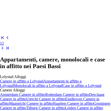
1
2
Appartamenti, camere, monolocali e case
in affitto nei Paesi Bassi
Lelystad
Alloggi
Camere
in affitto a
Lelystad
Appartamenti
in affitto a
Lelystad
Monolocali
in affitto a
Lelystad
Case
in affitto a
Lelystad
Camere
Alloggi
Amsterdam Camere in affitto
Rotterdam Camere in affitto
Den-haag
Camere in affitto
Utrecht Camere in affitto
Eindhoven Camere in
affitto
Maastricht Camere in affitto
Haarlem Camere in affitto
Groningen
Camere in affitto
Tilburg Camere in affitto
Leiden Camere in affitto