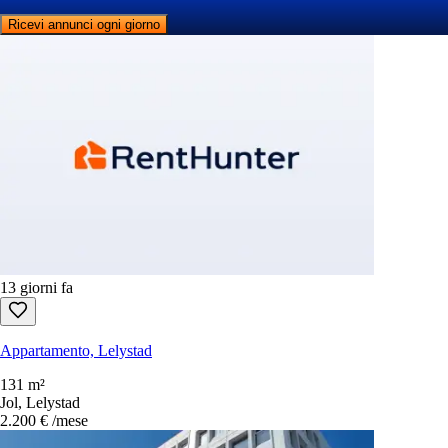
Ricevi annunci ogni giorno
13 giorni fa
Appartamento, Lelystad
131 m²
Jol, Lelystad
2.200 €
/mese