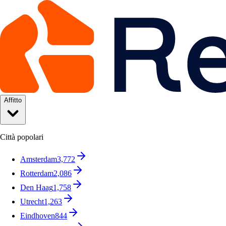
Affitto
Città popolari
Amsterdam
3,772
Rotterdam
2,086
Den Haag
1,758
Utrecht
1,263
Eindhoven
844