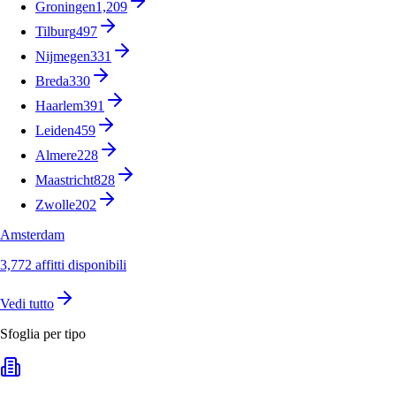
Groningen
1,209
Tilburg
497
Nijmegen
331
Breda
330
Haarlem
391
Leiden
459
Almere
228
Maastricht
828
Zwolle
202
Amsterdam
3,772 affitti disponibili
Vedi tutto
Sfoglia per tipo