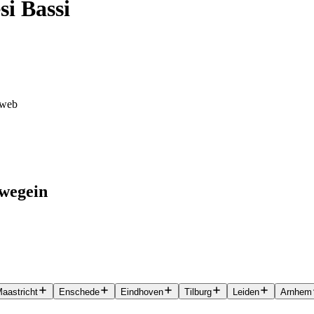
si Bassi
i web
uwegein
aastricht
Enschede
Eindhoven
Tilburg
Leiden
Arnhem