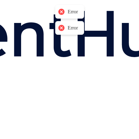
Error
Error