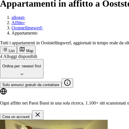
Appartamenti in affitto a Oostste
alloggi
›
Affitto
›
Ooststellingwerf
›
Appartamento
Tutti i appartamenti in Ooststellingwerf, aggiornati in tempo reale da ol
List
Map
Ricevi per primo le nuove inserzioni a Oost
Ooststellingwerf
Città popolari
Amsterdam
Rotterdam
Groningen
Utrecht
Den-haag
M
Inizia