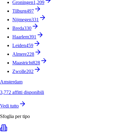
Groningen
1,209
Tilburg
497
Nijmegen
331
Breda
330
Haarlem
391
Leiden
459
Almere
228
Maastricht
828
Zwolle
202
Amsterdam
3,772 affitti disponibili
Vedi tutto
Sfoglia per tipo