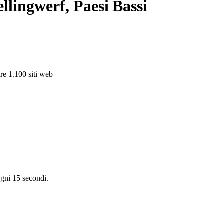
llingwerf, Paesi Bassi
tre 1.100 siti web
stellingwerf
aastricht
Enschede
Eindhoven
Tilburg
Leiden
Arnhem