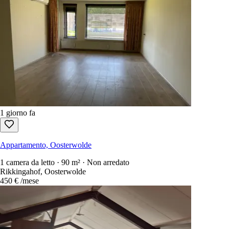
4
Alloggi disponibili
Ordina per
:
newest first
Solo annunci gratuiti da contattare
Ogni affitto nei Paesi Bassi in una sola ricerca.
1.100+ siti
scansionati 
Crea un account