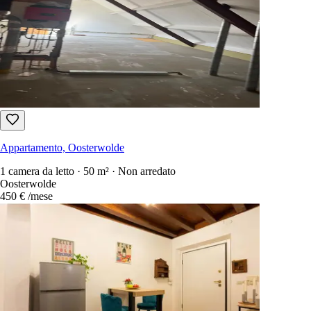
1 giorno fa
Appartamento, Oosterwolde
1 camera da letto · 90 m² · Non arredato
Rikkingahof, Oosterwolde
450 €
/mese