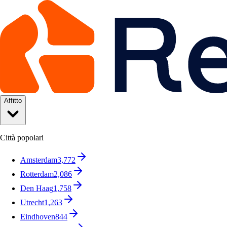
Affitto
Città popolari
Amsterdam
3,772
Rotterdam
2,086
Den Haag
1,758
Utrecht
1,263
Eindhoven
844