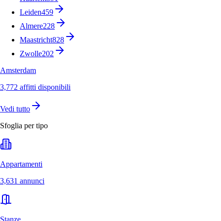
Leiden
459
Almere
228
Maastricht
828
Zwolle
202
Amsterdam
3,772 affitti disponibili
Vedi tutto
Sfoglia per tipo
Appartamenti
3,631 annunci
Stanze