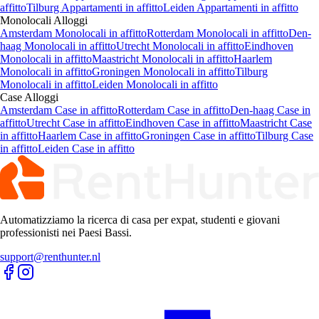
affitto
Tilburg Appartamenti in affitto
Leiden Appartamenti in affitto
Monolocali
Alloggi
Amsterdam Monolocali in affitto
Rotterdam Monolocali in affitto
Den-
haag Monolocali in affitto
Utrecht Monolocali in affitto
Eindhoven
Monolocali in affitto
Maastricht Monolocali in affitto
Haarlem
Monolocali in affitto
Groningen Monolocali in affitto
Tilburg
Monolocali in affitto
Leiden Monolocali in affitto
Case
Alloggi
Amsterdam Case in affitto
Rotterdam Case in affitto
Den-haag Case in
affitto
Utrecht Case in affitto
Eindhoven Case in affitto
Maastricht Case
in affitto
Haarlem Case in affitto
Groningen Case in affitto
Tilburg Case
in affitto
Leiden Case in affitto
Automatizziamo la ricerca di casa per expat, studenti e giovani
professionisti nei Paesi Bassi.
support@renthunter.nl