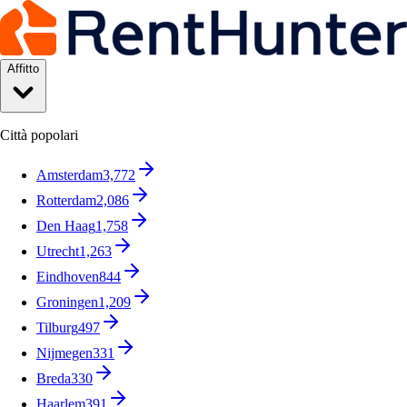
Affitto
Città popolari
Amsterdam
3,772
Rotterdam
2,086
Den Haag
1,758
Utrecht
1,263
Eindhoven
844
Groningen
1,209
Tilburg
497
Nijmegen
331
Breda
330
Haarlem
391