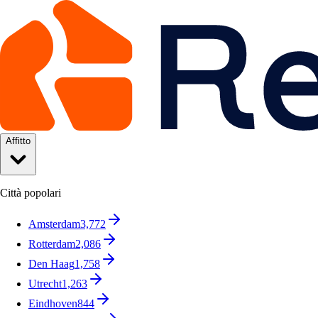
Affitto
Città popolari
Amsterdam
3,772
Rotterdam
2,086
Den Haag
1,758
Utrecht
1,263
Eindhoven
844