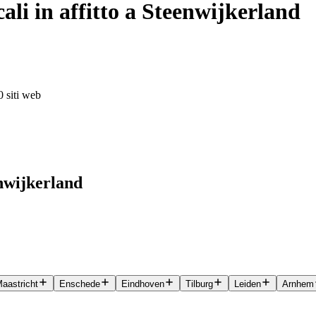
li in affitto a Steenwijkerland
0 siti web
enwijkerland
aastricht
Enschede
Eindhoven
Tilburg
Leiden
Arnhem