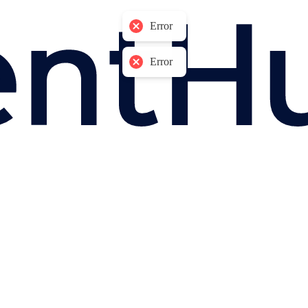
Error
Error