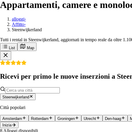
Appartamenti, camere e monoloca
alloggi
›
Affitto
›
Steenwijkerland
Tutti i rental in Steenwijkerland, aggiornati in tempo reale da oltre 1.10
List
Map
Ricevi per primo le nuove inserzioni a Ste
Steenwijkerland
Città popolari
Amsterdam
Rotterdam
Groningen
Utrecht
Den-haag
M
Inizia
8
Alloggi disponibili