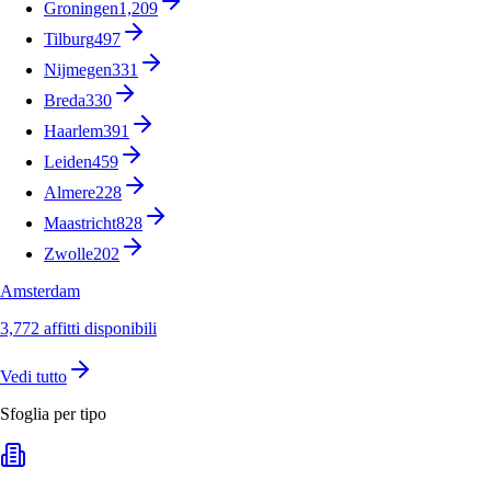
Groningen
1,209
Tilburg
497
Nijmegen
331
Breda
330
Haarlem
391
Leiden
459
Almere
228
Maastricht
828
Zwolle
202
Amsterdam
3,772 affitti disponibili
Vedi tutto
Sfoglia per tipo