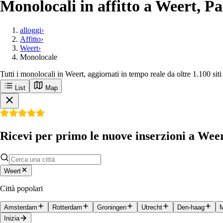
Monolocali in affitto a Weert, Pa
alloggi
›
Affitto
›
Weert
›
Monolocale
Tutti i monolocali in Weert, aggiornati in tempo reale da oltre 1.100 sit
List
Map
Ricevi per primo le nuove inserzioni a Wee
Weert
Città popolari
Amsterdam
Rotterdam
Groningen
Utrecht
Den-haag
M
Inizia