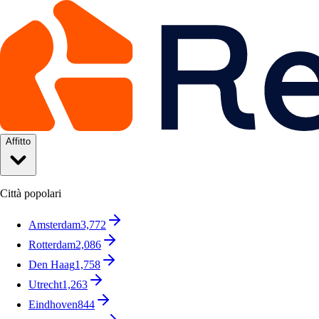
Affitto
Città popolari
Amsterdam
3,772
Rotterdam
2,086
Den Haag
1,758
Utrecht
1,263
Eindhoven
844