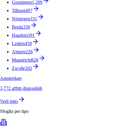
Groningen
1,209
Tilburg
497
Nijmegen
331
Breda
330
Haarlem
391
Leiden
459
Almere
228
Maastricht
828
Zwolle
202
Amsterdam
3,772 affitti disponibili
Vedi tutto
Sfoglia per tipo