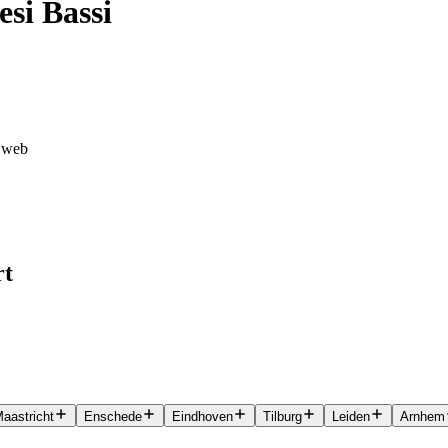
esi Bassi
i web
rt
aastricht
Enschede
Eindhoven
Tilburg
Leiden
Arnhem