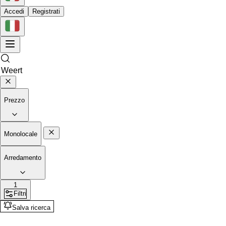
Accedi
Registrati
Prezzo
Monolocale
Arredamento
1
Filtri
Salva ricerca