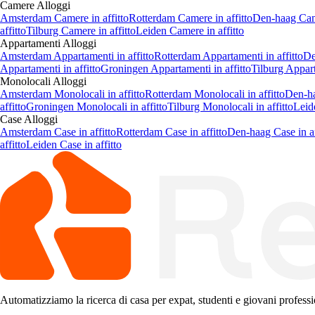
Camere
Alloggi
Amsterdam Camere in affitto
Rotterdam Camere in affitto
Den-haag Came
affitto
Tilburg Camere in affitto
Leiden Camere in affitto
Appartamenti
Alloggi
Amsterdam Appartamenti in affitto
Rotterdam Appartamenti in affitto
De
Appartamenti in affitto
Groningen Appartamenti in affitto
Tilburg Appart
Monolocali
Alloggi
Amsterdam Monolocali in affitto
Rotterdam Monolocali in affitto
Den-ha
affitto
Groningen Monolocali in affitto
Tilburg Monolocali in affitto
Leid
Case
Alloggi
Amsterdam Case in affitto
Rotterdam Case in affitto
Den-haag Case in af
affitto
Leiden Case in affitto
Automatizziamo la ricerca di casa per expat, studenti e giovani professio