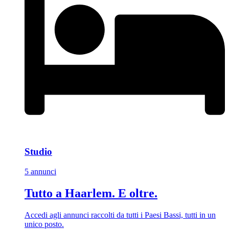
Studio
5 annunci
Tutto a Haarlem. E oltre.
Accedi agli annunci raccolti da tutti i Paesi Bassi, tutti in un
unico posto.