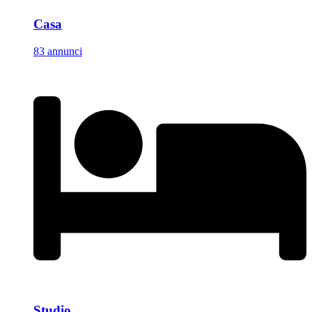
Casa
83 annunci
Studio