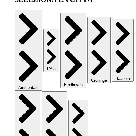
L'Aia
Haarlem
Groninga
Eindhoven
Amsterdam