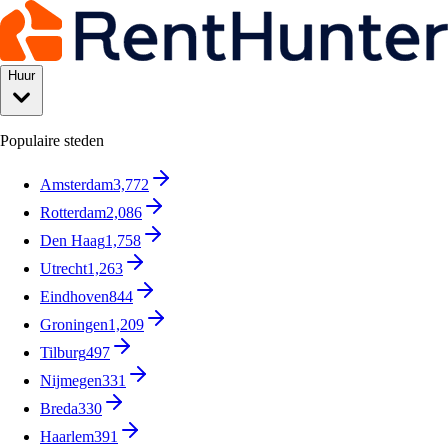
Huur
Populaire steden
Amsterdam
3,772
Rotterdam
2,086
Den Haag
1,758
Utrecht
1,263
Eindhoven
844
Groningen
1,209
Tilburg
497
Nijmegen
331
Breda
330
Haarlem
391