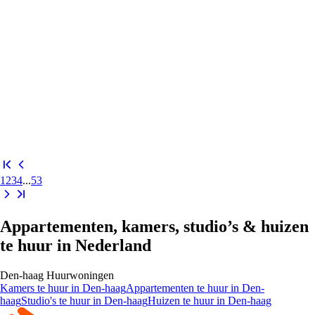
1
2
3
4
...
53
Appartementen, kamers, studio’s & huizen
te huur in Nederland
Den-haag
Huurwoningen
Kamers
te huur in
Den-haag
Appartementen
te huur in
Den-
haag
Studio's
te huur in
Den-haag
Huizen
te huur in
Den-haag