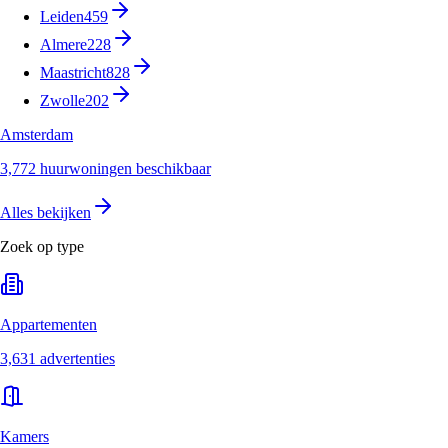
Leiden
459
Almere
228
Maastricht
828
Zwolle
202
Amsterdam
3,772 huurwoningen beschikbaar
Alles bekijken
Zoek op type
Appartementen
3,631 advertenties
Kamers