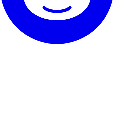
Onze dienst
Ervaringen
Garantie & belofte
Hoe op te zeggen
Contact
Over RentHunter
Over
Blog
Partnerprogramma
Sitemap
De kleine lettertjes