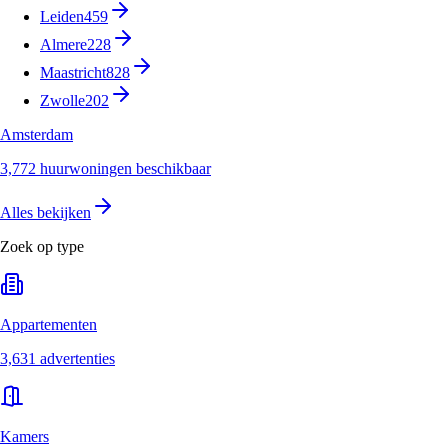
Leiden
459
Almere
228
Maastricht
828
Zwolle
202
Amsterdam
3,772 huurwoningen beschikbaar
Alles bekijken
Zoek op type
Appartementen
3,631 advertenties
Kamers