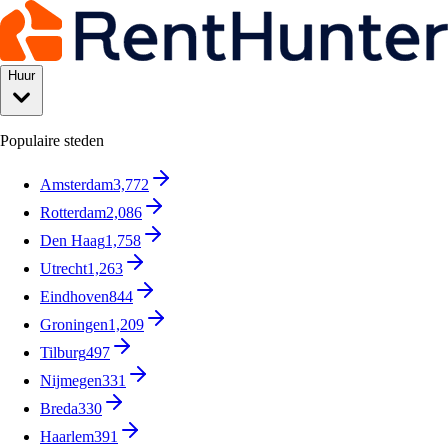
Huur
Populaire steden
Amsterdam
3,772
Rotterdam
2,086
Den Haag
1,758
Utrecht
1,263
Eindhoven
844
Groningen
1,209
Tilburg
497
Nijmegen
331
Breda
330
Haarlem
391