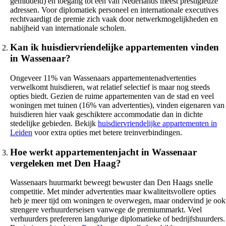
gemiddeld) en toegang tot een van Nederlands meest prestigieuze
adressen. Voor diplomatiek personeel en internationale executives
rechtvaardigt de premie zich vaak door netwerkmogelijkheden en
nabijheid van internationale scholen.
Kan ik huisdiervriendelijke appartementen vinden
in Wassenaar?
Ongeveer 11% van Wassenaars appartementenadvertenties
verwelkomt huisdieren, wat relatief selectief is maar nog steeds
opties biedt. Gezien de ruime appartementen van de stad en veel
woningen met tuinen (16% van advertenties), vinden eigenaren van
huisdieren hier vaak geschiktere accommodatie dan in dichte
stedelijke gebieden. Bekijk
huisdiervriendelijke appartementen in
Leiden
voor extra opties met betere treinverbindingen.
Hoe werkt appartementenjacht in Wassenaar
vergeleken met Den Haag?
Wassenaars huurmarkt beweegt bewuster dan Den Haags snelle
competitie. Met minder advertenties maar kwaliteitsvollere opties
heb je meer tijd om woningen te overwegen, maar ondervind je ook
strengere verhuurderseisen vanwege de premiummarkt. Veel
verhuurders prefereren langdurige diplomatieke of bedrijfshuurders.