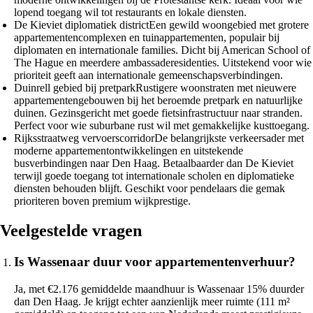
lopend toegang wil tot restaurants en lokale diensten.
De Kieviet diplomatiek district
Een gewild woongebied met grotere
appartementencomplexen en tuinappartementen, populair bij
diplomaten en internationale families. Dicht bij American School of
The Hague en meerdere ambassaderesidenties. Uitstekend voor wie
prioriteit geeft aan internationale gemeenschapsverbindingen.
Duinrell gebied bij pretpark
Rustigere woonstraten met nieuwere
appartementengebouwen bij het beroemde pretpark en natuurlijke
duinen. Gezinsgericht met goede fietsinfrastructuur naar stranden.
Perfect voor wie suburbane rust wil met gemakkelijke kusttoegang.
Rijksstraatweg vervoerscorridor
De belangrijkste verkeersader met
moderne appartementontwikkelingen en uitstekende
busverbindingen naar Den Haag. Betaalbaarder dan De Kieviet
terwijl goede toegang tot internationale scholen en diplomatieke
diensten behouden blijft. Geschikt voor pendelaars die gemak
prioriteren boven premium wijkprestige.
Veelgestelde vragen
Is Wassenaar duur voor appartementenverhuur?
Ja, met €2.176 gemiddelde maandhuur is Wassenaar 15% duurder
dan Den Haag. Je krijgt echter aanzienlijk meer ruimte (111 m²