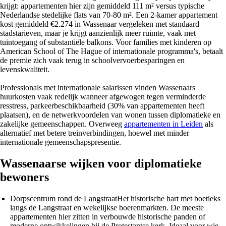
krijgt: appartementen hier zijn gemiddeld 111 m² versus typische
Nederlandse stedelijke flats van 70-80 m². Een 2-kamer appartement
kost gemiddeld €2.274 in Wassenaar vergeleken met standaard
stadstarieven, maar je krijgt aanzienlijk meer ruimte, vaak met
tuintoegang of substantiële balkons. Voor families met kinderen op
American School of The Hague of internationale programma's, betaalt
de premie zich vaak terug in schoolvervoerbesparingen en
levenskwaliteit.
Professionals met internationale salarissen vinden Wassenaars
huurkosten vaak redelijk wanneer afgewogen tegen verminderde
resstress, parkeerbeschikbaarheid (30% van appartementen heeft
plaatsen), en de netwerkvoordelen van wonen tussen diplomatieke en
zakelijke gemeenschappen. Overweeg
appartementen in Leiden
als
alternatief met betere treinverbindingen, hoewel met minder
internationale gemeenschapspresentie.
Wassenaarse wijken voor diplomatieke
bewoners
Dorpscentrum rond de Langstraat
Het historische hart met boetieks
langs de Langstraat en wekelijkse boerenmarkten. De meeste
appartementen hier zitten in verbouwde historische panden of
moderne ontwikkelingen bij de Protestantse kerk. Ideaal voor wie