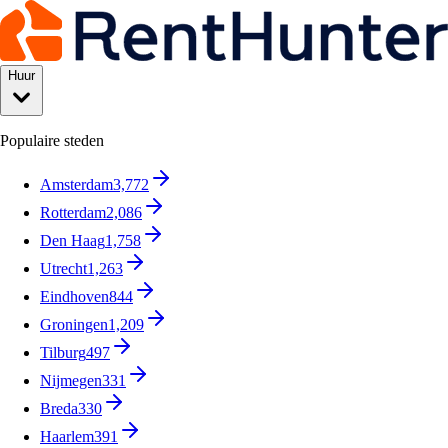
Huur
Populaire steden
Amsterdam
3,772
Rotterdam
2,086
Den Haag
1,758
Utrecht
1,263
Eindhoven
844
Groningen
1,209
Tilburg
497
Nijmegen
331
Breda
330
Haarlem
391