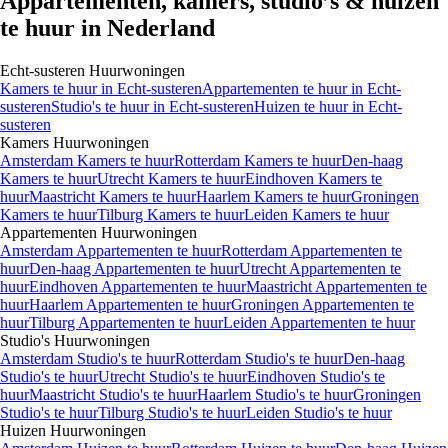
Studio, Sittard
27 m² · Gemeubileerd
Gats, Sittard
€ 895,-
/maand
1
Appartementen, kamers, studio’s & huizen
te huur in Nederland
Echt-susteren
Huurwoningen
Kamers
te huur in
Echt-susteren
Appartementen
te huur in
Echt-
susteren
Studio's
te huur in
Echt-susteren
Huizen
te huur in
Echt-