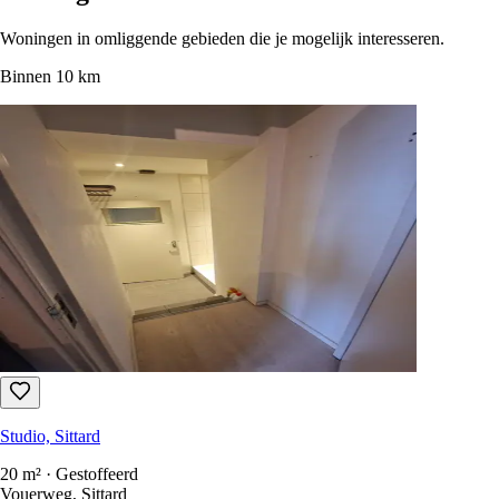
Sorteren op
:
newest first
Alleen gratis te beantwoorden
Elke huurwoning in Nederland in één zoekopdracht.
1.100+ sites
elke
15 seconden gescand.
Gratis registreren
Momenteel geen woningen in Echt-susteren.
Woningen in de buurt
Woningen in omliggende gebieden die je mogelijk interesseren.
Binnen 10 km