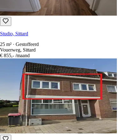
Studio, Sittard
1 slaapkamer · 26 m² · Gestoffeerd
Tudderenderweg 149, Sittard
€ 521,-
/maand
Studio, Sittard