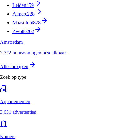
Leiden
459
Almere
228
Maastricht
828
Zwolle
202
Amsterdam
3,772 huurwoningen beschikbaar
Alles bekijken
Zoek op type
Appartementen
3,631 advertenties
Kamers