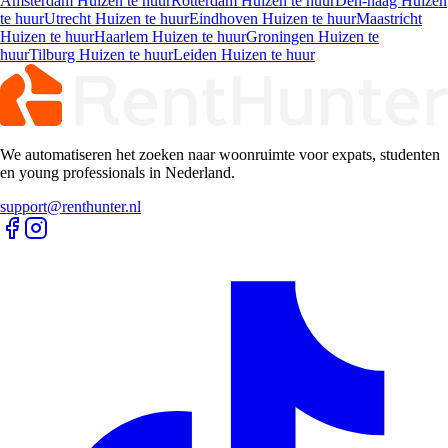
susteren
Kamers
Huurwoningen
Amsterdam Kamers te huur
Rotterdam Kamers te huur
Den-haag
Kamers te huur
Utrecht Kamers te huur
Eindhoven Kamers te
huur
Maastricht Kamers te huur
Haarlem Kamers te huur
Groningen
Kamers te huur
Tilburg Kamers te huur
Leiden Kamers te huur
Appartementen
Huurwoningen
Amsterdam Appartementen te huur
Rotterdam Appartementen te
huur
Den-haag Appartementen te huur
Utrecht Appartementen te
huur
Eindhoven Appartementen te huur
Maastricht Appartementen te
huur
Haarlem Appartementen te huur
Groningen Appartementen te
huur
Tilburg Appartementen te huur
Leiden Appartementen te huur
Studio's
Huurwoningen
Amsterdam Studio's te huur
Rotterdam Studio's te huur
Den-haag
Studio's te huur
Utrecht Studio's te huur
Eindhoven Studio's te
huur
Maastricht Studio's te huur
Haarlem Studio's te huur
Groningen
Studio's te huur
Tilburg Studio's te huur
Leiden Studio's te huur
Huizen
Huurwoningen
Amsterdam Huizen te huur
Rotterdam Huizen te huur
Den-haag Huizen
te huur
Utrecht Huizen te huur
Eindhoven Huizen te huur
Maastricht
Huizen te huur
Haarlem Huizen te huur
Groningen Huizen te
huur
Tilburg Huizen te huur
Leiden Huizen te huur