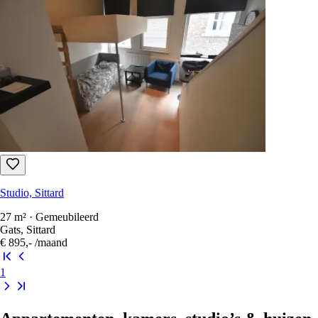
Studio, Sittard
30 m² · Gestoffeerd
Stationsdwarsstraat 10C, Sittard
€ 715,-
/maand