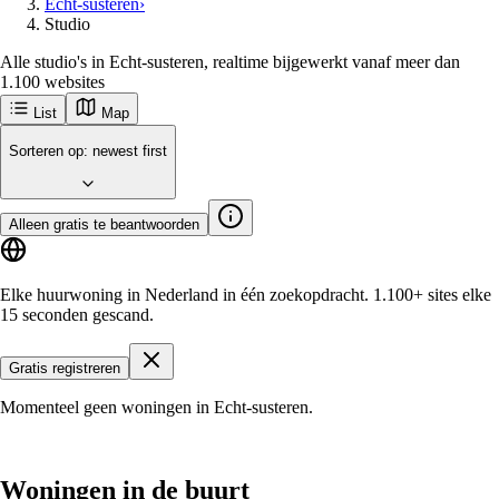
Echt-susteren
›
Studio
Alle studio's in Echt-susteren, realtime bijgewerkt vanaf meer dan
1.100 websites
List
Map
Ontvang als eerste nieuwe woningen in
Echt-Susteren
Echt-Susteren
Populaire steden
Amsterdam
Rotterdam
Groningen
Utrecht
Den-haag
Maastricht
Enschede
Eindhoven
Tilburg
Leiden
Arnhem
Breda
Delft
Aan de slag