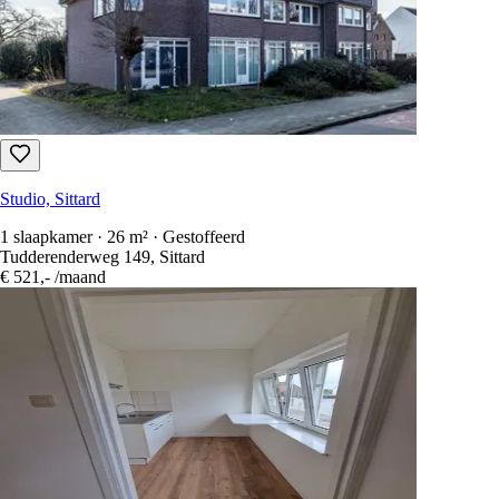
Studio, Sittard
20 m² · Gestoffeerd
Vouerweg, Sittard
€ 635,-
/maand