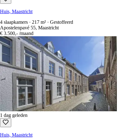
Huis, Maastricht
4 slaapkamers · 217 m² · Gestoffeerd
Apostelenpavé 55, Maastricht
€ 3.500,-
/maand
1 dag geleden
Huis, Maastricht