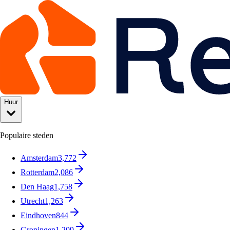
Huur
Populaire steden
Amsterdam
3,772
Rotterdam
2,086
Den Haag
1,758
Utrecht
1,263
Eindhoven
844
Groningen
1,209