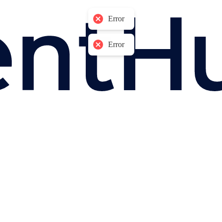
Error
Error