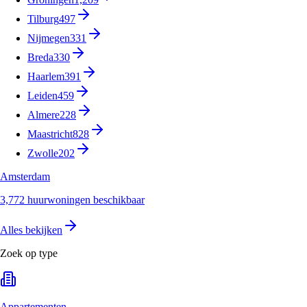
Tilburg
497
Nijmegen
331
Breda
330
Haarlem
391
Leiden
459
Almere
228
Maastricht
828
Zwolle
202
Amsterdam
3,772 huurwoningen beschikbaar
Alles bekijken
Zoek op type
Appartementen