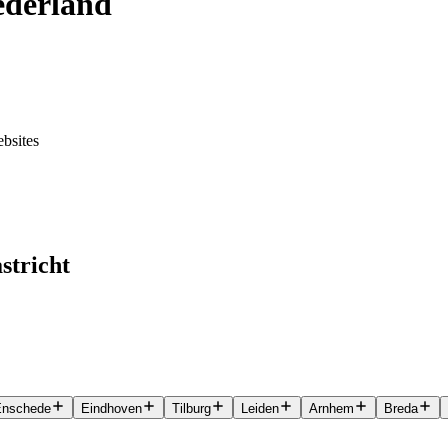
ederland
ebsites
stricht
Enschede
Eindhoven
Tilburg
Leiden
Arnhem
Breda