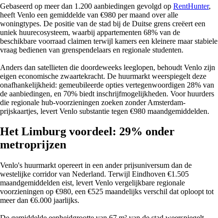
Gebaseerd op meer dan 1.200 aanbiedingen gevolgd op
RentHunter
,
heeft Venlo een gemiddelde van €980 per maand over alle
woningtypes. De positie van de stad bij de Duitse grens creëert een
uniek huurecosysteem, waarbij appartementen 68% van de
beschikbare voorraad claimen terwijl kamers een kleinere maar stabiele
vraag bedienen van grenspendelaars en regionale studenten.
Anders dan satellieten die doordeweeks leeglopen, behoudt Venlo zijn
eigen economische zwaartekracht. De huurmarkt weerspiegelt deze
onafhankelijkheid: gemeubileerde opties vertegenwoordigen 28% van
de aanbiedingen, en 70% biedt inschrijfmogelijkheden. Voor huurders
die regionale hub-voorzieningen zoeken zonder Amsterdam-
prijskaartjes, levert Venlo substantie tegen €980 maandgemiddelden.
Het Limburg voordeel: 29% onder
metroprijzen
Venlo's huurmarkt opereert in een ander prijsuniversum dan de
westelijke corridor van Nederland. Terwijl Eindhoven €1.505
maandgemiddelden eist, levert Venlo vergelijkbare regionale
voorzieningen op €980, een €525 maandelijks verschil dat oploopt tot
meer dan €6.000 jaarlijks.
De gemiddelde eenheidgrootte van 67 m² van de stad weerspiegelt