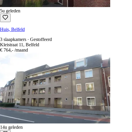
5u geleden
Huis, Belfeld
3 slaapkamers · Gestoffeerd
Kleistraat 11, Belfeld
€ 764,-
/maand
14u geleden