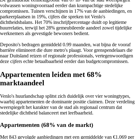
volwassen woningvoorraad eerder dan krampachtige stedelijke
compromissen. Tuinen verschijnen in 17% van de aanbiedingen, en
parkeerplaatsen in 19%, cijfers die spreken tot Venlo's
dichtheidsbalans. Het 70% inschrijfpercentage duidt op legitieme
huurrelaties, terwijl het 28% gemeubileerde aandeel zowel tijdelijke
werknemers als gevestigde bewoners bedient.
Deposito's bedragen gemiddeld 0.99 maanden, wat bijna de vooraf
barrière elimineert die dure metro's plaagt. Voor grenspendelaars die
naar Duitsland reizen of regionale professionals, vertegenwoordigen
deze cijfers echte betaalbaarheid eerder dan budgetcompromissen.
Appartementen leiden met 68%
marktaandeel
Venlo's huurlandschap splitst zich duidelijk over vier woningtypes,
waarbij appartementen de dominante positie claimen. Deze verdeling
weerspiegelt het karakter van de stad als regionaal centrum dat
stedelijke dichtheid balanceert met leefbaarheid.
Appartementen (68% van de markt)
Met 843 gevolgde aanbiedingen met een gemiddelde van €1.069 per