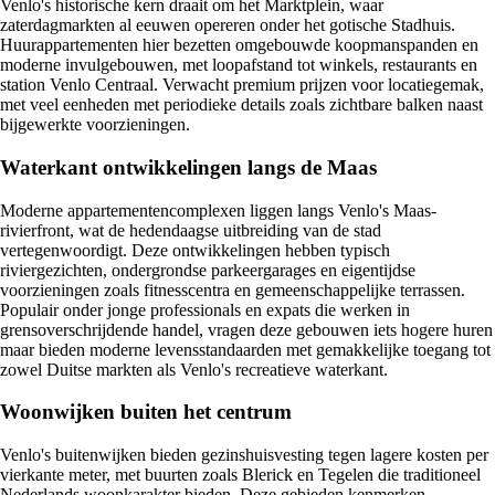
Venlo's historische kern draait om het Marktplein, waar
zaterdagmarkten al eeuwen opereren onder het gotische Stadhuis.
Huurappartementen hier bezetten omgebouwde koopmanspanden en
moderne invulgebouwen, met loopafstand tot winkels, restaurants en
station Venlo Centraal. Verwacht premium prijzen voor locatiegemak,
met veel eenheden met periodieke details zoals zichtbare balken naast
bijgewerkte voorzieningen.
Waterkant ontwikkelingen langs de Maas
Moderne appartementencomplexen liggen langs Venlo's Maas-
rivierfront, wat de hedendaagse uitbreiding van de stad
vertegenwoordigt. Deze ontwikkelingen hebben typisch
riviergezichten, ondergrondse parkeergarages en eigentijdse
voorzieningen zoals fitnesscentra en gemeenschappelijke terrassen.
Populair onder jonge professionals en expats die werken in
grensoverschrijdende handel, vragen deze gebouwen iets hogere huren
maar bieden moderne levensstandaarden met gemakkelijke toegang tot
zowel Duitse markten als Venlo's recreatieve waterkant.
Woonwijken buiten het centrum
Venlo's buitenwijken bieden gezinshuisvesting tegen lagere kosten per
vierkante meter, met buurten zoals Blerick en Tegelen die traditioneel
Nederlands woonkarakter bieden. Deze gebieden kenmerken