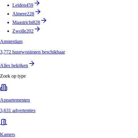
Leiden
459
Almere
228
Maastricht
828
Zwolle
202
Amsterdam
3,772 huurwoningen beschikbaar
Alles bekijken
Zoek op type
Appartementen
3,631 advertenties
Kamers