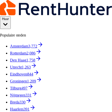
Huur
Populaire steden
Amsterdam
3,772
Rotterdam
2,086
Den Haag
1,758
Utrecht
1,263
Eindhoven
844
Groningen
1,209
Tilburg
497
Nijmegen
331
Breda
330
Haarlem
391