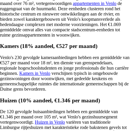
maand over 76 m², vertegenwoordigen
appartementen in Venlo
de
ruggengraat van de huurmarkt. Deze eenheden clusteren rond het
historische centrum en nieuwere ontwikkelingen aan de rivier, en
bieden zowel karaktergebouwen uit Venlo's koopmansverlede als
hedendaagse complexen met moderne voorzieningen. Het €1.069
gemiddelde omvat alles van compacte stadscentrum-eenheden tot
ruime gezinsappartementen in woonwijken.
Kamers (18% aandeel, €527 per maand)
Venlo's 230 gevolgde kameraanbiedingen hebben een gemiddelde van
€527 per maand voor 18 m², ten dienste van grenspendelaars,
regionale hogeschoolstudenten en jonge professionals die hun carrière
beginnen.
Kamers in Venlo
verschijnen typisch in omgebouwde
gezinswoningen door woonwijken, met gedeelde keukens en
gemeenschappelijke ruimtes die internationale gemeenschappen bij de
Duitse grens bevorderen.
Huizen (10% aandeel, €1.346 per maand)
De 120 gevolgde huisaanbiedingen hebben een gemiddelde van
€1.346 per maand over 105 m², wat Venlo's gezinshuursegment
vertegenwoordigt.
Huizen in Venlo
variëren van traditionele
Limburgse rijtjeshuizen met karakteristieke rode bakstenen gevels tot