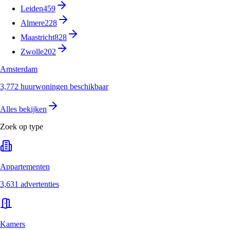
Leiden
459
Almere
228
Maastricht
828
Zwolle
202
Amsterdam
3,772 huurwoningen beschikbaar
Alles bekijken
Zoek op type
Appartementen
3,631 advertenties
Kamers