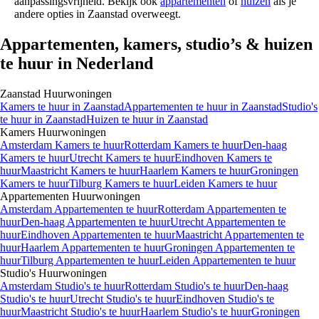
aanpassingsvrijheid. Bekijk ook
appartementen
of
huizen
als je
andere opties in Zaanstad overweegt.
Appartementen, kamers, studio’s & huizen
te huur in Nederland
Zaanstad
Huurwoningen
Kamers
te huur in
Zaanstad
Appartementen
te huur in
Zaanstad
Studio's
te huur in
Zaanstad
Huizen
te huur in
Zaanstad
Kamers
Huurwoningen
Amsterdam Kamers te huur
Rotterdam Kamers te huur
Den-haag
Kamers te huur
Utrecht Kamers te huur
Eindhoven Kamers te
huur
Maastricht Kamers te huur
Haarlem Kamers te huur
Groningen
Kamers te huur
Tilburg Kamers te huur
Leiden Kamers te huur
Appartementen
Huurwoningen
Amsterdam Appartementen te huur
Rotterdam Appartementen te
huur
Den-haag Appartementen te huur
Utrecht Appartementen te
huur
Eindhoven Appartementen te huur
Maastricht Appartementen te
huur
Haarlem Appartementen te huur
Groningen Appartementen te
huur
Tilburg Appartementen te huur
Leiden Appartementen te huur
Studio's
Huurwoningen
Amsterdam Studio's te huur
Rotterdam Studio's te huur
Den-haag
Studio's te huur
Utrecht Studio's te huur
Eindhoven Studio's te
huur
Maastricht Studio's te huur
Haarlem Studio's te huur
Groningen