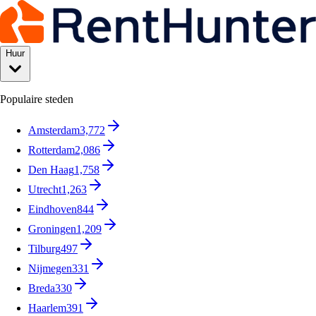
Huur
Populaire steden
Amsterdam
3,772
Rotterdam
2,086
Den Haag
1,758
Utrecht
1,263
Eindhoven
844
Groningen
1,209
Tilburg
497
Nijmegen
331
Breda
330
Haarlem
391