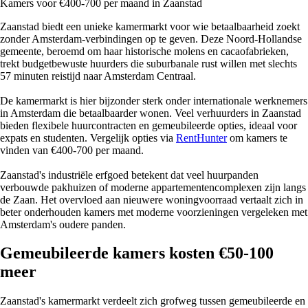
Kamers voor €400-700 per maand in Zaanstad
Zaanstad biedt een unieke kamermarkt voor wie betaalbaarheid zoekt
zonder Amsterdam-verbindingen op te geven. Deze Noord-Hollandse
gemeente, beroemd om haar historische molens en cacaofabrieken,
trekt budgetbewuste huurders die suburbanale rust willen met slechts
57 minuten reistijd naar Amsterdam Centraal.
De kamermarkt is hier bijzonder sterk onder internationale werknemers
in Amsterdam die betaalbaarder wonen. Veel verhuurders in Zaanstad
bieden flexibele huurcontracten en gemeubileerde opties, ideaal voor
expats en studenten. Vergelijk opties via
RentHunter
om kamers te
vinden van €400-700 per maand.
Zaanstad's industriële erfgoed betekent dat veel huurpanden
verbouwde pakhuizen of moderne appartementencomplexen zijn langs
de Zaan. Het overvloed aan nieuwere woningvoorraad vertaalt zich in
beter onderhouden kamers met moderne voorzieningen vergeleken met
Amsterdam's oudere panden.
Gemeubileerde kamers kosten €50-100
meer
Zaanstad's kamermarkt verdeelt zich grofweg tussen gemeubileerde en