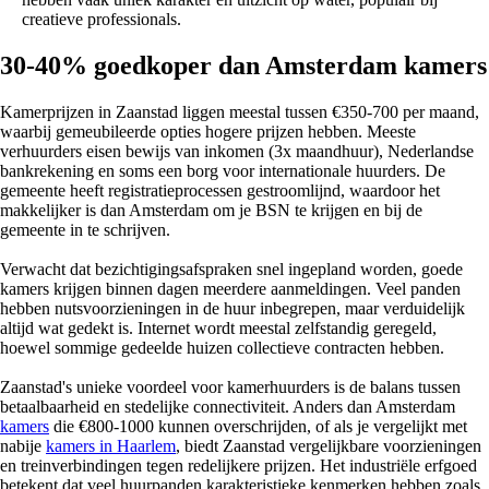
creatieve professionals.
30-40% goedkoper dan Amsterdam kamers
Kamerprijzen in Zaanstad liggen meestal tussen €350-700 per maand,
waarbij gemeubileerde opties hogere prijzen hebben. Meeste
verhuurders eisen bewijs van inkomen (3x maandhuur), Nederlandse
bankrekening en soms een borg voor internationale huurders. De
gemeente heeft registratieprocessen gestroomlijnd, waardoor het
makkelijker is dan Amsterdam om je BSN te krijgen en bij de
gemeente in te schrijven.
Verwacht dat bezichtigingsafspraken snel ingepland worden, goede
kamers krijgen binnen dagen meerdere aanmeldingen. Veel panden
hebben nutsvoorzieningen in de huur inbegrepen, maar verduidelijk
altijd wat gedekt is. Internet wordt meestal zelfstandig geregeld,
hoewel sommige gedeelde huizen collectieve contracten hebben.
Zaanstad's unieke voordeel voor kamerhuurders is de balans tussen
betaalbaarheid en stedelijke connectiviteit. Anders dan Amsterdam
kamers
die €800-1000 kunnen overschrijden, of als je vergelijkt met
nabije
kamers in Haarlem
, biedt Zaanstad vergelijkbare voorzieningen
en treinverbindingen tegen redelijkere prijzen. Het industriële erfgoed
betekent dat veel huurpanden karakteristieke kenmerken hebben zoals