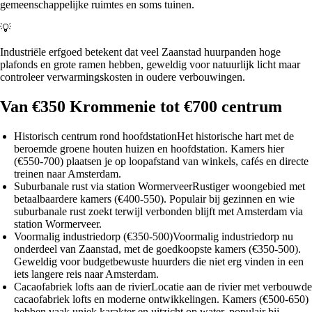
gemeenschappelijke ruimtes en soms tuinen.
💡
Industriële erfgoed betekent dat veel Zaanstad huurpanden hoge
plafonds en grote ramen hebben, geweldig voor natuurlijk licht maar
controleer verwarmingskosten in oudere verbouwingen.
Van €350 Krommenie tot €700 centrum
Historisch centrum rond hoofdstation
Het historische hart met de
beroemde groene houten huizen en hoofdstation. Kamers hier
(€550-700) plaatsen je op loopafstand van winkels, cafés en directe
treinen naar Amsterdam.
Suburbanale rust via station Wormerveer
Rustiger woongebied met
betaalbaardere kamers (€400-550). Populair bij gezinnen en wie
suburbanale rust zoekt terwijl verbonden blijft met Amsterdam via
station Wormerveer.
Voormalig industriedorp (€350-500)
Voormalig industriedorp nu
onderdeel van Zaanstad, met de goedkoopste kamers (€350-500).
Geweldig voor budgetbewuste huurders die niet erg vinden in een
iets langere reis naar Amsterdam.
Cacaofabriek lofts aan de rivier
Locatie aan de rivier met verbouwde
cacaofabriek lofts en moderne ontwikkelingen. Kamers (€500-650)
hebben vaak uniek karakter en uitzicht op water, populair bij