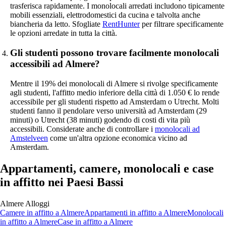
trasferisca rapidamente. I monolocali arredati includono tipicamente
mobili essenziali, elettrodomestici da cucina e talvolta anche
biancheria da letto. Sfogliate
RentHunter
per filtrare specificamente
le opzioni arredate in tutta la città.
Gli studenti possono trovare facilmente monolocali
accessibili ad Almere?
Mentre il 19% dei monolocali di Almere si rivolge specificamente
agli studenti, l'affitto medio inferiore della città di 1.050 € lo rende
accessibile per gli studenti rispetto ad Amsterdam o Utrecht. Molti
studenti fanno il pendolare verso università ad Amsterdam (29
minuti) o Utrecht (38 minuti) godendo di costi di vita più
accessibili. Considerate anche di controllare i
monolocali ad
Amstelveen
come un'altra opzione economica vicino ad
Amsterdam.
Appartamenti, camere, monolocali e case
in affitto nei Paesi Bassi
Almere
Alloggi
Camere
in affitto a
Almere
Appartamenti
in affitto a
Almere
Monolocali
in affitto a
Almere
Case
in affitto a
Almere