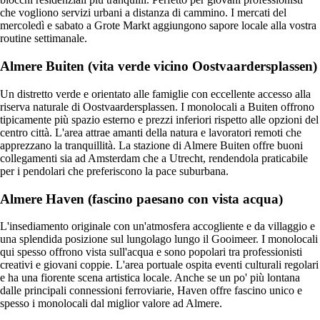
che vogliono servizi urbani a distanza di cammino. I mercati del
mercoledì e sabato a Grote Markt aggiungono sapore locale alla vostra
routine settimanale.
Almere Buiten (vita verde vicino Oostvaardersplassen)
Un distretto verde e orientato alle famiglie con eccellente accesso alla
riserva naturale di Oostvaardersplassen. I monolocali a Buiten offrono
tipicamente più spazio esterno e prezzi inferiori rispetto alle opzioni del
centro città. L'area attrae amanti della natura e lavoratori remoti che
apprezzano la tranquillità. La stazione di Almere Buiten offre buoni
collegamenti sia ad Amsterdam che a Utrecht, rendendola praticabile
per i pendolari che preferiscono la pace suburbana.
Almere Haven (fascino paesano con vista acqua)
L'insediamento originale con un'atmosfera accogliente e da villaggio e
una splendida posizione sul lungolago lungo il Gooimeer. I monolocali
qui spesso offrono vista sull'acqua e sono popolari tra professionisti
creativi e giovani coppie. L'area portuale ospita eventi culturali regolari
e ha una fiorente scena artistica locale. Anche se un po' più lontana
dalle principali connessioni ferroviarie, Haven offre fascino unico e
spesso i monolocali dal miglior valore ad Almere.