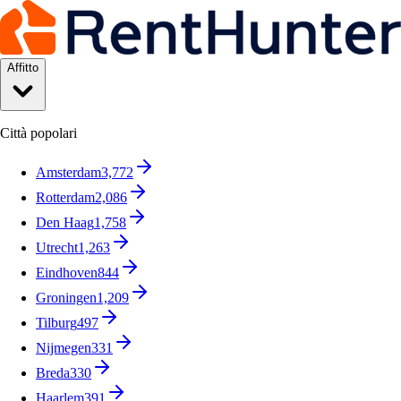
Affitto
Città popolari
Amsterdam
3,772
Rotterdam
2,086
Den Haag
1,758
Utrecht
1,263
Eindhoven
844
Groningen
1,209
Tilburg
497
Nijmegen
331
Breda
330
Haarlem
391