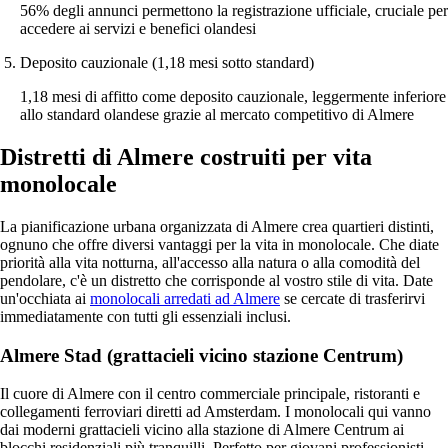
56% degli annunci permettono la registrazione ufficiale, cruciale per
accedere ai servizi e benefici olandesi
Deposito cauzionale (1,18 mesi sotto standard)
1,18 mesi di affitto come deposito cauzionale, leggermente inferiore
allo standard olandese grazie al mercato competitivo di Almere
Distretti di Almere costruiti per vita
monolocale
La pianificazione urbana organizzata di Almere crea quartieri distinti,
ognuno che offre diversi vantaggi per la vita in monolocale. Che diate
priorità alla vita notturna, all'accesso alla natura o alla comodità del
pendolare, c'è un distretto che corrisponde al vostro stile di vita. Date
un'occhiata ai
monolocali arredati ad Almere
se cercate di trasferirvi
immediatamente con tutti gli essenziali inclusi.
Almere Stad (grattacieli vicino stazione Centrum)
Il cuore di Almere con il centro commerciale principale, ristoranti e
collegamenti ferroviari diretti ad Amsterdam. I monolocali qui vanno
dai moderni grattacieli vicino alla stazione di Almere Centrum ai
blocchi residenziali più tranquilli. Perfetto per giovani professionisti