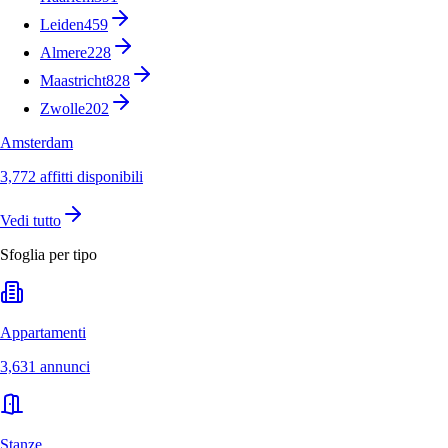
Leiden
459
Almere
228
Maastricht
828
Zwolle
202
Amsterdam
3,772 affitti disponibili
Vedi tutto
Sfoglia per tipo
Appartamenti
3,631 annunci
Stanze