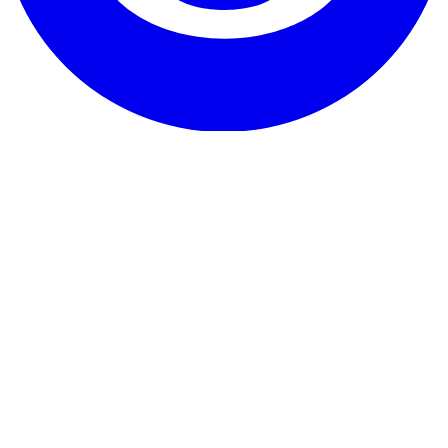
Il nostro servizio
Testimonianze
Garanzia e promessa
Come disdire
Contatto
Su RentHunter
Chi siamo
Blog
Programma partner
Mappa del sito
Dettagli legali
Informativa sulla privacy
Termini e condizioni
Note legali
Informativa
sui cookie