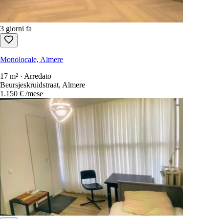
3 giorni fa
Monolocale, Almere
17 m² · Arredato
Beursjeskruidstraat, Almere
1.150 €
/mese