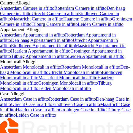
Camere
Alloggi
Amsterdam Camere in affitto
Rotterdam Camere in affitto
Den-haag
Camere in affitto
Utrecht Camere in affitto
Eindhoven Camere in
affitto
Maastricht Camere in affitto
Haarlem Camere in affitto
Groningen
Camere in affitto
Tilburg Camere in affitto
Leiden Camere in affitto
Appartamenti
Alloggi
Amsterdam Appartamenti in affitto
Rotterdam Appartamenti in
affitto
Den-haag Appartamenti in affitto
Utrecht Appartamenti in
affitto
Eindhoven Appartamenti in affitto
Maastricht Appartamenti in
affitto
Haarlem Appartamenti in affitto
Groningen Appartamenti in
affitto
Tilburg Appartamenti in affitto
Leiden Appartamenti in affitto
Monolocali
Alloggi
Amsterdam Monolocali in affitto
Rotterdam Monolocali in affitto
Den-
haag Monolocali in affitto
Utrecht Monolocali in affitto
Eindhoven
Monolocali in affitto
Maastricht Monolocali in affitto
Haarlem
Monolocali in affitto
Groningen Monolocali in affitto
Tilburg
Monolocali in affitto
Leiden Monolocali in affitto
Case
Alloggi
Amsterdam Case in affitto
Rotterdam Case in affitto
Den-haag Case in
affitto
Utrecht Case in affitto
Eindhoven Case in affitto
Maastricht Case
in affitto
Haarlem Case in affitto
Groningen Case in affitto
Tilburg Case
in affitto
Leiden Case in affitto