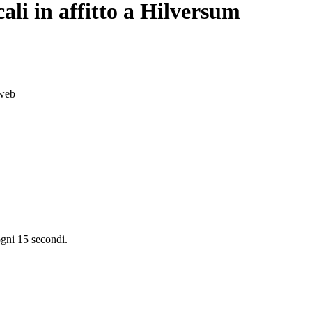
li in affitto a Hilversum
 web
versum
aastricht
Enschede
Eindhoven
Tilburg
Leiden
Arnhem