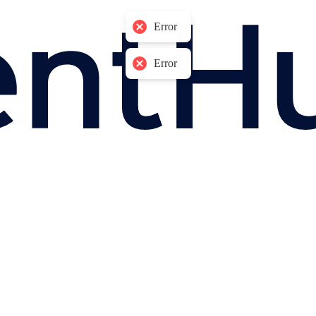
Error
Error