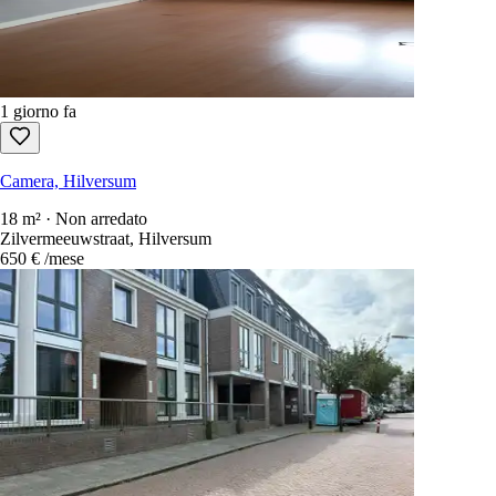
Appartamento, Hilversum
76 m² · Non arredato
Ruitersweg 39, Hilversum
1.097 €
/mese
1 giorno fa
Camera, Hilversum