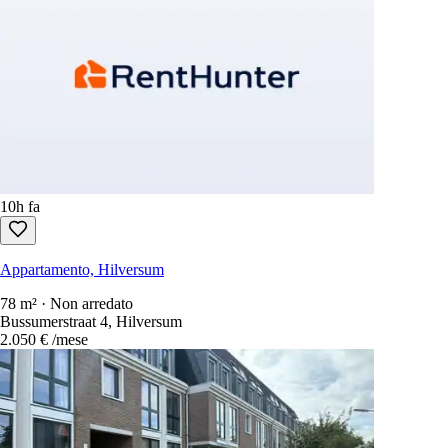
Ordina per
:
newest first
Solo annunci gratuiti da contattare
Ogni affitto nei Paesi Bassi in una sola ricerca.
1.100+ siti
scansionati 
Crea un account