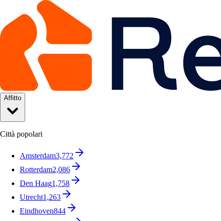
Affitto
Città popolari
Amsterdam
3,772
Rotterdam
2,086
Den Haag
1,758
Utrecht
1,263
Eindhoven
844