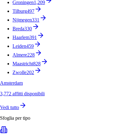
Groningen
1,209
Tilburg
497
Nijmegen
331
Breda
330
Haarlem
391
Leiden
459
Almere
228
Maastricht
828
Zwolle
202
Amsterdam
3,772 affitti disponibili
Vedi tutto
Sfoglia per tipo