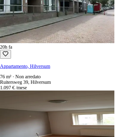
10h fa
Appartamento, Hilversum
78 m² · Non arredato
Bussumerstraat 4, Hilversum
2.050 €
/mese
20h fa