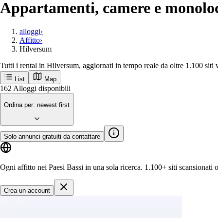
Appartamenti, camere e monoloca
alloggi
›
Affitto
›
Hilversum
Tutti i rental in Hilversum, aggiornati in tempo reale da oltre 1.100 siti
List
Map
Ricevi per primo le nuove inserzioni a Hil
Hilversum
Città popolari
Amsterdam
Rotterdam
Groningen
Utrecht
Den-haag
M
Inizia
162
Alloggi disponibili