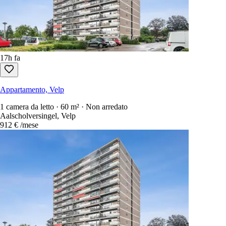
Appartamento, Velp
1 camera da letto · 60 m² · Non arredato
Aalscholversingel, Velp
1.062 €
/mese
17h fa
Appartamento, Velp