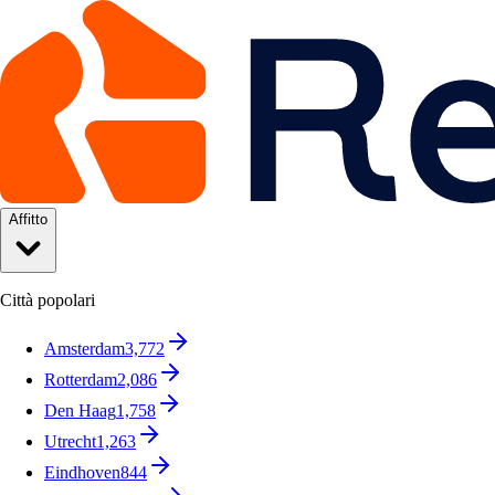
Affitto
Città popolari
Amsterdam
3,772
Rotterdam
2,086
Den Haag
1,758
Utrecht
1,263
Eindhoven
844