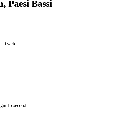
, Paesi Bassi
 siti web
den
aastricht
Enschede
Eindhoven
Tilburg
Leiden
Arnhem