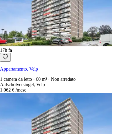
15h fa
Appartamento, Velp
1 camera da letto · 60 m² · Non arredato
Aalscholversingel, Velp
1.062 €
/mese
17h fa