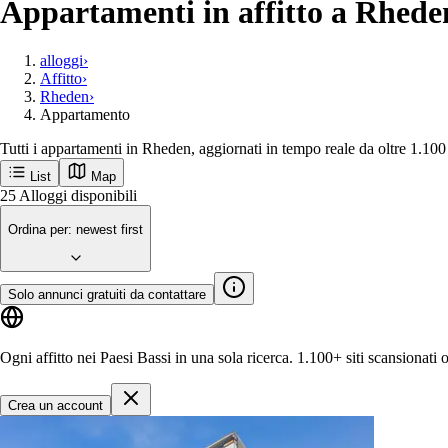
Appartamenti in affitto a Rheden
alloggi
›
Affitto
›
Rheden
›
Appartamento
Tutti i appartamenti in Rheden, aggiornati in tempo reale da oltre 1.100
List
Map
Ricevi per primo le nuove inserzioni a Rhe
Rheden
Città popolari
Amsterdam
Rotterdam
Groningen
Utrecht
Den-haag
M
Inizia