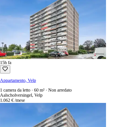
25
Alloggi disponibili
Ordina per
:
newest first
Solo annunci gratuiti da contattare
Ogni affitto nei Paesi Bassi in una sola ricerca.
1.100+ siti
scansionati 
Crea un account