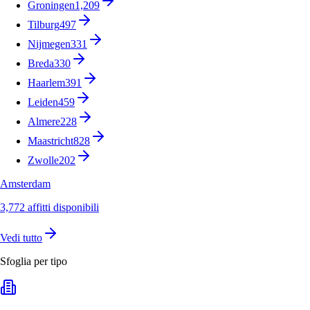
Groningen
1,209
Tilburg
497
Nijmegen
331
Breda
330
Haarlem
391
Leiden
459
Almere
228
Maastricht
828
Zwolle
202
Amsterdam
3,772 affitti disponibili
Vedi tutto
Sfoglia per tipo