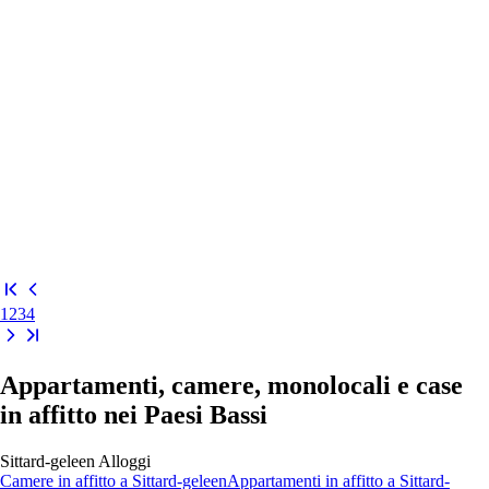
1
2
3
4
Appartamenti, camere, monolocali e case
in affitto nei Paesi Bassi
Sittard-geleen
Alloggi
Camere
in affitto a
Sittard-geleen
Appartamenti
in affitto a
Sittard-