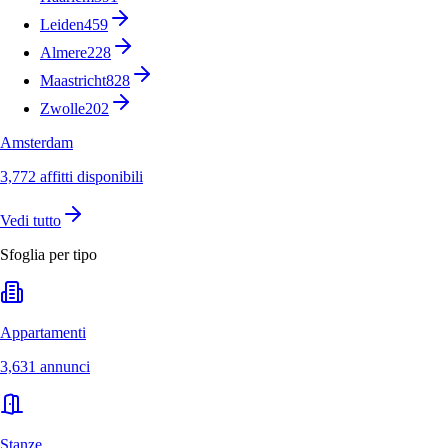
Leiden
459
Almere
228
Maastricht
828
Zwolle
202
Amsterdam
3,772 affitti disponibili
Vedi tutto
Sfoglia per tipo
Appartamenti
3,631 annunci
Stanze