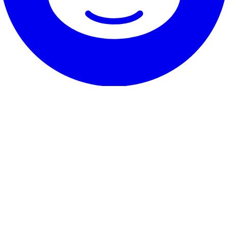
Il nostro servizio
Testimonianze
Garanzia e promessa
Come disdire
Contatto
Su RentHunter
Chi siamo
Blog
Programma partner
Mappa del sito
Dettagli legali