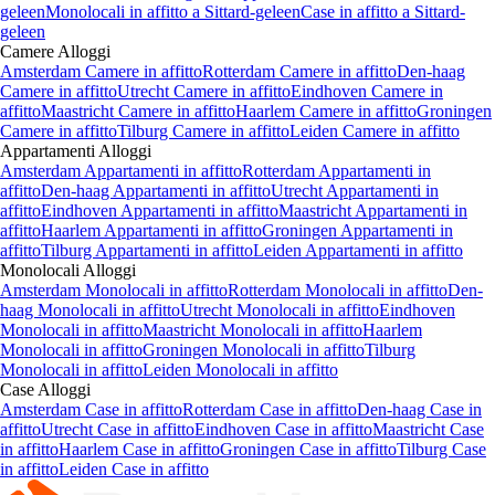
geleen
Monolocali
in affitto a
Sittard-geleen
Case
in affitto a
Sittard-
geleen
Camere
Alloggi
Amsterdam Camere in affitto
Rotterdam Camere in affitto
Den-haag
Camere in affitto
Utrecht Camere in affitto
Eindhoven Camere in
affitto
Maastricht Camere in affitto
Haarlem Camere in affitto
Groningen
Camere in affitto
Tilburg Camere in affitto
Leiden Camere in affitto
Appartamenti
Alloggi
Amsterdam Appartamenti in affitto
Rotterdam Appartamenti in
affitto
Den-haag Appartamenti in affitto
Utrecht Appartamenti in
affitto
Eindhoven Appartamenti in affitto
Maastricht Appartamenti in
affitto
Haarlem Appartamenti in affitto
Groningen Appartamenti in
affitto
Tilburg Appartamenti in affitto
Leiden Appartamenti in affitto
Monolocali
Alloggi
Amsterdam Monolocali in affitto
Rotterdam Monolocali in affitto
Den-
haag Monolocali in affitto
Utrecht Monolocali in affitto
Eindhoven
Monolocali in affitto
Maastricht Monolocali in affitto
Haarlem
Monolocali in affitto
Groningen Monolocali in affitto
Tilburg
Monolocali in affitto
Leiden Monolocali in affitto
Case
Alloggi
Amsterdam Case in affitto
Rotterdam Case in affitto
Den-haag Case in
affitto
Utrecht Case in affitto
Eindhoven Case in affitto
Maastricht Case
in affitto
Haarlem Case in affitto
Groningen Case in affitto
Tilburg Case
in affitto
Leiden Case in affitto