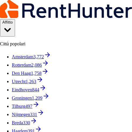
Affitto
Città popolari
Amsterdam
3,772
Rotterdam
2,086
Den Haag
1,758
Utrecht
1,263
Eindhoven
844
Groningen
1,209
Tilburg
497
Nijmegen
331
Breda
330
Haarlem
391