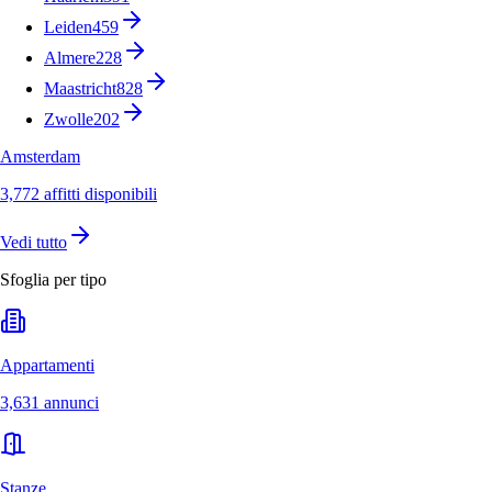
Leiden
459
Almere
228
Maastricht
828
Zwolle
202
Amsterdam
3,772 affitti disponibili
Vedi tutto
Sfoglia per tipo
Appartamenti
3,631 annunci
Stanze