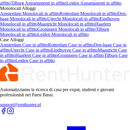
affitto
Tilburg Appartamenti in affitto
Leiden Appartamenti in affitto
Monolocali
Alloggi
Amsterdam Monolocali in affitto
Rotterdam Monolocali in affitto
Den-
haag Monolocali in affitto
Utrecht Monolocali in affitto
Eindhoven
Monolocali in affitto
Maastricht Monolocali in affitto
Haarlem
Monolocali in affitto
Groningen Monolocali in affitto
Tilburg
Monolocali in affitto
Leiden Monolocali in affitto
Case
Alloggi
Amsterdam Case in affitto
Rotterdam Case in affitto
Den-haag Case in
affitto
Utrecht Case in affitto
Eindhoven Case in affitto
Maastricht Case
in affitto
Haarlem Case in affitto
Groningen Case in affitto
Tilburg Case
in affitto
Leiden Case in affitto
Automatizziamo la ricerca di casa per expat, studenti e giovani
professionisti nei Paesi Bassi.
support@renthunter.nl