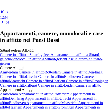
1
2
3
4
Appartamenti, camere, monolocali e case
in affitto nei Paesi Bassi
Sittard-geleen
Alloggi
Camere
in affitto a
Sittard-geleen
Appartamenti
in affitto a
Sittard-
geleen
Monolocali
in affitto a
Sittard-geleen
Case
in affitto a
Sittard-
geleen
Camere
Alloggi
Amsterdam Camere in affitto
Rotterdam Camere in affitto
Den-haag
Camere in affitto
Utrecht Camere in affitto
Eindhoven Camere in
affitto
Maastricht Camere in affitto
Haarlem Camere in affitto
Groningen
Camere in affitto
Tilburg Camere in affitto
Leiden Camere in affitto
Appartamenti
Alloggi
Amsterdam Appartamenti in affitto
Rotterdam Appartamenti in
affitto
Den-haag Appartamenti in affitto
Utrecht Appartamenti in
affitto
Eindhoven Appartamenti in affitto
Maastricht Appartamenti in
affitto
Haarlem Appartamenti in affitto
Groningen Appartamenti in