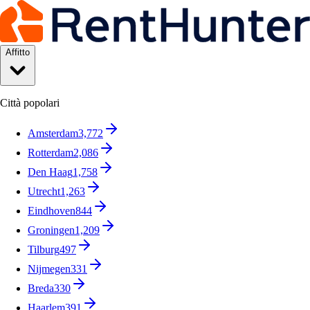
Affitto
Città popolari
Amsterdam
3,772
Rotterdam
2,086
Den Haag
1,758
Utrecht
1,263
Eindhoven
844
Groningen
1,209
Tilburg
497
Nijmegen
331
Breda
330
Haarlem
391