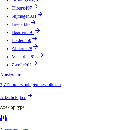
Tilburg
497
Nijmegen
331
Breda
330
Haarlem
391
Leiden
459
Almere
228
Maastricht
828
Zwolle
202
Amsterdam
3,772 huurwoningen beschikbaar
Alles bekijken
Zoek op type
Appartementen