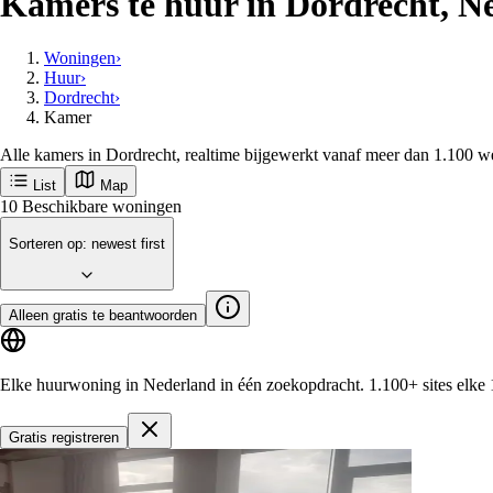
Kamers te huur in Dordrecht, N
Woningen
›
Huur
›
Dordrecht
›
Kamer
Alle kamers in Dordrecht, realtime bijgewerkt vanaf meer dan 1.100 w
List
Map
Ontvang als eerste nieuwe woningen in Dor
Dordrecht
Populaire steden
Amsterdam
Rotterdam
Groningen
Utrecht
Den-haag
M
Aan de slag