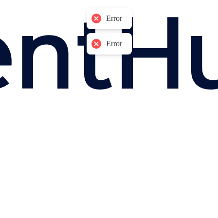
Error
Error