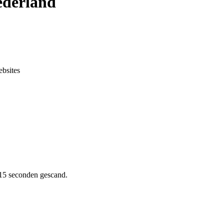
ederland
ebsites
drecht
aastricht
Enschede
Eindhoven
Tilburg
Leiden
Arnhem