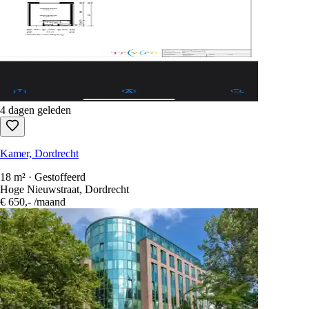
3 dagen geleden
Kamer, Dordrecht
12 m² · Gemeubileerd
Lijnbaan, Dordrecht
€ 900,-
/maand
4 dagen geleden