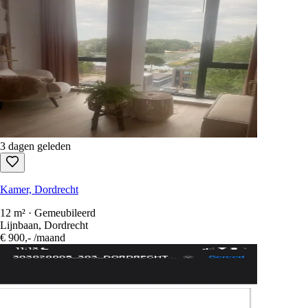
10
Beschikbare woningen
Sorteren op
:
newest first
Alleen gratis te beantwoorden
Elke huurwoning in Nederland in één zoekopdracht.
1.100+ sites
elke 
Gratis registreren