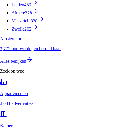
Leiden
459
Almere
228
Maastricht
828
Zwolle
202
Amsterdam
3,772 huurwoningen beschikbaar
Alles bekijken
Zoek op type
Appartementen
3,631 advertenties
Kamers