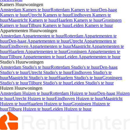
Kamers
Huurwoningen
Amsterdam Kamers te huur
Rotterdam Kamers te huur
Den-haag
Kamers te huur
Utrecht Kamers te huur
Eindhoven Kamers te
huur
Maastricht Kamers te huur
Haarlem Kamers te huur
Groningen
Kamers te huur
Tilburg Kamers te huur
Leiden Kamers te huur
Appartementen
Huurwoningen
Amsterdam Appartementen te huur
Rotterdam Appartementen te
huur
Den-haag Appartementen te huur
Utrecht Appartementen te
huur
Eindhoven Appartementen te huur
Maastricht Appartementen te
huur
Haarlem Appartementen te huur
Groningen Appartementen te
huur
Tilburg Appartementen te huur
Leiden Appartementen te huur
Studio's
Huurwoningen
Amsterdam Studio's te huur
Rotterdam Studio's te huur
Den-haag
Studio's te huur
Utrecht Studio's te huur
Eindhoven Studio's te
huur
Maastricht Studio's te huur
Haarlem Studio's te huur
Groningen
Studio's te huur
Tilburg Studio's te huur
Leiden Studio's te huur
Huizen
Huurwoningen
Amsterdam Huizen te huur
Rotterdam Huizen te huur
Den-haag Huizen
te huur
Utrecht Huizen te huur
Eindhoven Huizen te huur
Maastricht
Huizen te huur
Haarlem Huizen te huur
Groningen Huizen te
huur
Tilburg Huizen te huur
Leiden Huizen te huur