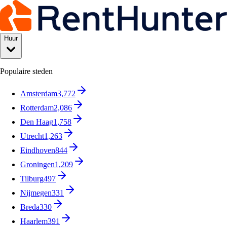
Huur
Populaire steden
Amsterdam
3,772
Rotterdam
2,086
Den Haag
1,758
Utrecht
1,263
Eindhoven
844
Groningen
1,209
Tilburg
497
Nijmegen
331
Breda
330
Haarlem
391