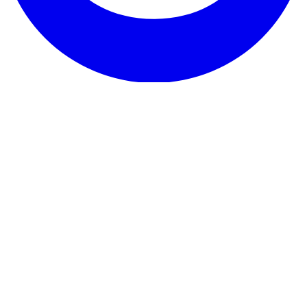
Onze dienst
Ervaringen
Garantie & belofte
Hoe op te zeggen
Contact
Over RentHunter
Over
Blog
Partnerprogramma
Sitemap
De kleine lettertjes
Privacybeleid
Algemene voorwaarden
Juridische
kennisgeving
Cookiebeleid
© 2026 RentHunter
Gemaakt voor huurders in Nederland