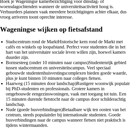
Boek je Wageningse kamerbezichtiging voor dinsdag- of
woensdagochtenden wanneer de universiteitsactiviteit hoog is.
Verhuurders plannen vaak meerdere bezichtigingen achter elkaar, dus
vroeg arriveren toont oprechte interesse.
Wageningse wijken op fietsafstand
Stadscentrum rond de Markt
Historische kern rond de Markt met
cafés en winkels op loopafstand. Perfect voor studenten die in het
hart van het universitaire sociale leven willen zijn, hoewel kamers
duurder zijn.
Bornsesteeg (onder 10 minuten naar campus)
Studentenrijk gebied
tussen stadscentrum en universiteitscampus. Veel speciaal
gebouwde studentenhuisvestingscomplexen bieden goede waarde,
plus je kunt binnen 10 minuten naar colleges fietsen.
Haarweg (15 minuten door landschap)
Rustigere woonwijk populair
bij PhD-studenten en professionals. Grotere kamers in
omgebouwde eengezinswoningen, vaak met toegang tot tuin. Een
15 minuten durende fietstocht naar de campus door schilderachtig
landschap.
Nude (goede busverbindingen)
Betaalbare wijk ten oosten van het
centrum, steeds populairder bij internationale studenten. Goede
busverbindingen naar de campus wanneer fietsen niet praktisch is
tijdens wintermaanden.