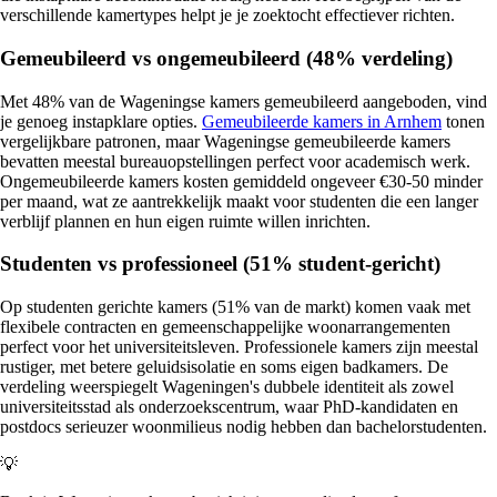
verschillende kamertypes helpt je je zoektocht effectiever richten.
Gemeubileerd vs ongemeubileerd (48% verdeling)
Met 48% van de Wageningse kamers gemeubileerd aangeboden, vind
je genoeg instapklare opties.
Gemeubileerde kamers in Arnhem
tonen
vergelijkbare patronen, maar Wageningse gemeubileerde kamers
bevatten meestal bureauopstellingen perfect voor academisch werk.
Ongemeubileerde kamers kosten gemiddeld ongeveer €30-50 minder
per maand, wat ze aantrekkelijk maakt voor studenten die een langer
verblijf plannen en hun eigen ruimte willen inrichten.
Studenten vs professioneel (51% student-gericht)
Op studenten gerichte kamers (51% van de markt) komen vaak met
flexibele contracten en gemeenschappelijke woonarrangementen
perfect voor het universiteitsleven. Professionele kamers zijn meestal
rustiger, met betere geluidsisolatie en soms eigen badkamers. De
verdeling weerspiegelt Wageningen's dubbele identiteit als zowel
universiteitsstad als onderzoekscentrum, waar PhD-kandidaten en
postdocs serieuzer woonmilieus nodig hebben dan bachelorstudenten.
💡