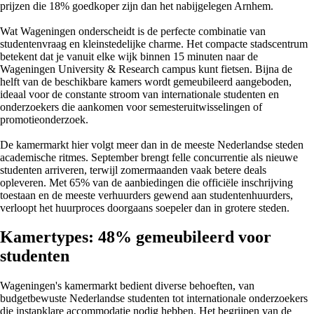
prijzen die 18% goedkoper zijn dan het nabijgelegen Arnhem.
Wat Wageningen onderscheidt is de perfecte combinatie van
studentenvraag en kleinstedelijke charme. Het compacte stadscentrum
betekent dat je vanuit elke wijk binnen 15 minuten naar de
Wageningen University & Research campus kunt fietsen. Bijna de
helft van de beschikbare kamers wordt gemeubileerd aangeboden,
ideaal voor de constante stroom van internationale studenten en
onderzoekers die aankomen voor semesteruitwisselingen of
promotieonderzoek.
De kamermarkt hier volgt meer dan in de meeste Nederlandse steden
academische ritmes. September brengt felle concurrentie als nieuwe
studenten arriveren, terwijl zomermaanden vaak betere deals
opleveren. Met 65% van de aanbiedingen die officiële inschrijving
toestaan en de meeste verhuurders gewend aan studentenhuurders,
verloopt het huurproces doorgaans soepeler dan in grotere steden.
Kamertypes: 48% gemeubileerd voor
studenten
Wageningen's kamermarkt bedient diverse behoeften, van
budgetbewuste Nederlandse studenten tot internationale onderzoekers
die instapklare accommodatie nodig hebben. Het begrijpen van de