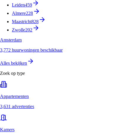
Leiden
459
Almere
228
Maastricht
828
Zwolle
202
Amsterdam
3,772 huurwoningen beschikbaar
Alles bekijken
Zoek op type
Appartementen
3,631 advertenties
Kamers