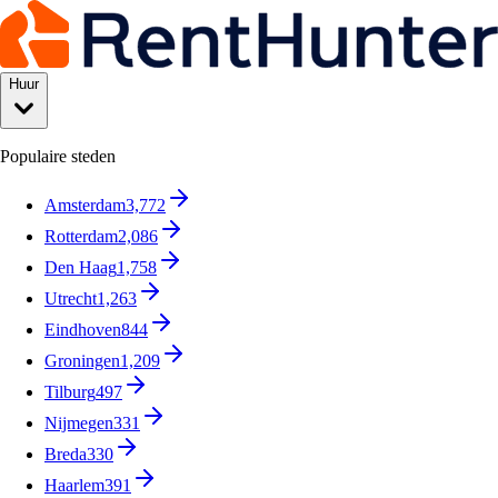
Huur
Populaire steden
Amsterdam
3,772
Rotterdam
2,086
Den Haag
1,758
Utrecht
1,263
Eindhoven
844
Groningen
1,209
Tilburg
497
Nijmegen
331
Breda
330
Haarlem
391