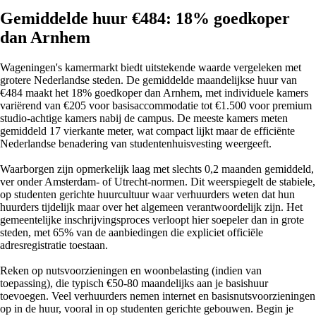
Gemiddelde huur €484: 18% goedkoper
dan Arnhem
Wageningen's kamermarkt biedt uitstekende waarde vergeleken met
grotere Nederlandse steden. De gemiddelde maandelijkse huur van
€484 maakt het 18% goedkoper dan Arnhem, met individuele kamers
variërend van €205 voor basisaccommodatie tot €1.500 voor premium
studio-achtige kamers nabij de campus. De meeste kamers meten
gemiddeld 17 vierkante meter, wat compact lijkt maar de efficiënte
Nederlandse benadering van studentenhuisvesting weergeeft.
Waarborgen zijn opmerkelijk laag met slechts 0,2 maanden gemiddeld,
ver onder Amsterdam- of Utrecht-normen. Dit weerspiegelt de stabiele,
op studenten gerichte huurcultuur waar verhuurders weten dat hun
huurders tijdelijk maar over het algemeen verantwoordelijk zijn. Het
gemeentelijke inschrijvingsproces verloopt hier soepeler dan in grote
steden, met 65% van de aanbiedingen die expliciet officiële
adresregistratie toestaan.
Reken op nutsvoorzieningen en woonbelasting (indien van
toepassing), die typisch €50-80 maandelijks aan je basishuur
toevoegen. Veel verhuurders nemen internet en basisnutsvoorzieningen
op in de huur, vooral in op studenten gerichte gebouwen. Begin je