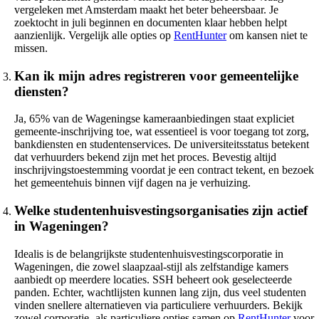
vergeleken met Amsterdam maakt het beter beheersbaar. Je
zoektocht in juli beginnen en documenten klaar hebben helpt
aanzienlijk. Vergelijk alle opties op
RentHunter
om kansen niet te
missen.
Kan ik mijn adres registreren voor gemeentelijke
diensten?
Ja, 65% van de Wageningse kameraanbiedingen staat expliciet
gemeente-inschrijving toe, wat essentieel is voor toegang tot zorg,
bankdiensten en studentenservices. De universiteitsstatus betekent
dat verhuurders bekend zijn met het proces. Bevestig altijd
inschrijvingstoestemming voordat je een contract tekent, en bezoek
het gemeentehuis binnen vijf dagen na je verhuizing.
Welke studentenhuisvestingsorganisaties zijn actief
in Wageningen?
Idealis is de belangrijkste studentenhuisvestingscorporatie in
Wageningen, die zowel slaapzaal-stijl als zelfstandige kamers
aanbiedt op meerdere locaties. SSH beheert ook geselecteerde
panden. Echter, wachtlijsten kunnen lang zijn, dus veel studenten
vinden snellere alternatieven via particuliere verhuurders. Bekijk
zowel corporatie- als particuliere opties samen op
RentHunter
voor