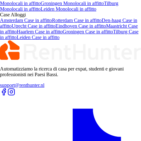
Monolocali in affitto
Groningen Monolocali in affitto
Tilburg
Monolocali in affitto
Leiden Monolocali in affitto
Case
Alloggi
Amsterdam Case in affitto
Rotterdam Case in affitto
Den-haag Case in
affitto
Utrecht Case in affitto
Eindhoven Case in affitto
Maastricht Case
in affitto
Haarlem Case in affitto
Groningen Case in affitto
Tilburg Case
in affitto
Leiden Case in affitto
Automatizziamo la ricerca di casa per expat, studenti e giovani
professionisti nei Paesi Bassi.
support@renthunter.nl