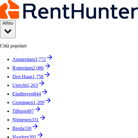
Affitto
Città popolari
Amsterdam
3,772
Rotterdam
2,086
Den Haag
1,758
Utrecht
1,263
Eindhoven
844
Groningen
1,209
Tilburg
497
Nijmegen
331
Breda
330
Haarlem
391