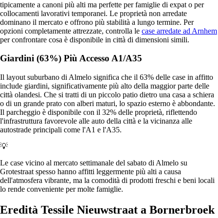
tipicamente a canoni più alti ma perfette per famiglie di expat o per
collocamenti lavorativi temporanei. Le proprietà non arredate
dominano il mercato e offrono più stabilità a lungo termine. Per
opzioni completamente attrezzate, controlla le
case arredate ad Arnhem
per confrontare cosa è disponibile in città di dimensioni simili.
Giardini (63%) Più Accesso A1/A35
Il layout suburbano di Almelo significa che il 63% delle case in affitto
include giardini, significativamente più alto della maggior parte delle
città olandesi. Che si tratti di un piccolo patio dietro una casa a schiera
o di un grande prato con alberi maturi, lo spazio esterno è abbondante.
Il parcheggio è disponibile con il 32% delle proprietà, riflettendo
l'infrastruttura favorevole alle auto della città e la vicinanza alle
autostrade principali come l'A1 e l'A35.
💡
Le case vicino al mercato settimanale del sabato di Almelo su
Grotestraat spesso hanno affitti leggermente più alti a causa
dell'atmosfera vibrante, ma la comodità di prodotti freschi e beni locali
lo rende conveniente per molte famiglie.
Eredità Tessile Nieuwstraat a Bornerbroek