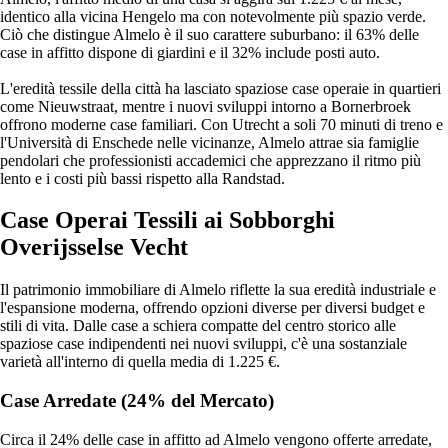
identico alla vicina Hengelo ma con notevolmente più spazio verde.
Ciò che distingue Almelo è il suo carattere suburbano: il 63% delle
case in affitto dispone di giardini e il 32% include posti auto.
L'eredità tessile della città ha lasciato spaziose case operaie in quartieri
come Nieuwstraat, mentre i nuovi sviluppi intorno a Bornerbroek
offrono moderne case familiari. Con Utrecht a soli 70 minuti di treno e
l'Università di Enschede nelle vicinanze, Almelo attrae sia famiglie
pendolari che professionisti accademici che apprezzano il ritmo più
lento e i costi più bassi rispetto alla Randstad.
Case Operai Tessili ai Sobborghi
Overijsselse Vecht
Il patrimonio immobiliare di Almelo riflette la sua eredità industriale e
l'espansione moderna, offrendo opzioni diverse per diversi budget e
stili di vita. Dalle case a schiera compatte del centro storico alle
spaziose case indipendenti nei nuovi sviluppi, c'è una sostanziale
varietà all'interno di quella media di 1.225 €.
Case Arredate (24% del Mercato)
Circa il 24% delle case in affitto ad Almelo vengono offerte arredate,