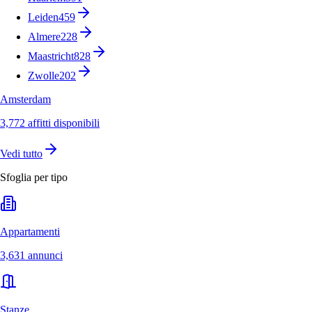
Leiden
459
Almere
228
Maastricht
828
Zwolle
202
Amsterdam
3,772 affitti disponibili
Vedi tutto
Sfoglia per tipo
Appartamenti
3,631 annunci
Stanze