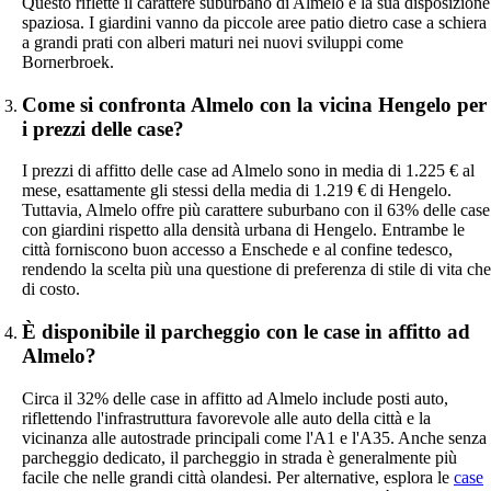
Questo riflette il carattere suburbano di Almelo e la sua disposizione
spaziosa. I giardini vanno da piccole aree patio dietro case a schiera
a grandi prati con alberi maturi nei nuovi sviluppi come
Bornerbroek.
Come si confronta Almelo con la vicina Hengelo per
i prezzi delle case?
I prezzi di affitto delle case ad Almelo sono in media di 1.225 € al
mese, esattamente gli stessi della media di 1.219 € di Hengelo.
Tuttavia, Almelo offre più carattere suburbano con il 63% delle case
con giardini rispetto alla densità urbana di Hengelo. Entrambe le
città forniscono buon accesso a Enschede e al confine tedesco,
rendendo la scelta più una questione di preferenza di stile di vita che
di costo.
È disponibile il parcheggio con le case in affitto ad
Almelo?
Circa il 32% delle case in affitto ad Almelo include posti auto,
riflettendo l'infrastruttura favorevole alle auto della città e la
vicinanza alle autostrade principali come l'A1 e l'A35. Anche senza
parcheggio dedicato, il parcheggio in strada è generalmente più
facile che nelle grandi città olandesi. Per alternative, esplora le
case