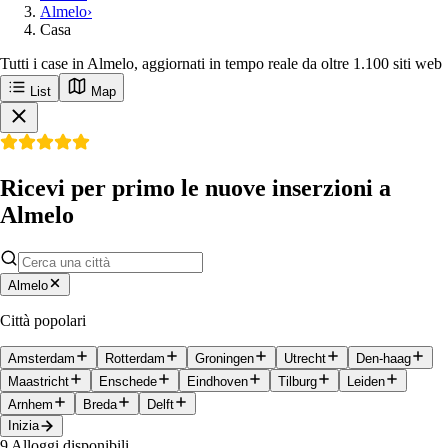
Almelo
›
Casa
Tutti i case in Almelo, aggiornati in tempo reale da oltre 1.100 siti web
List
Map
Ricevi per primo le nuove inserzioni a
Almelo
Almelo
Città popolari
Amsterdam
Rotterdam
Groningen
Utrecht
Den-haag
Maastricht
Enschede
Eindhoven
Tilburg
Leiden
Arnhem
Breda
Delft
Inizia
9
Alloggi disponibili