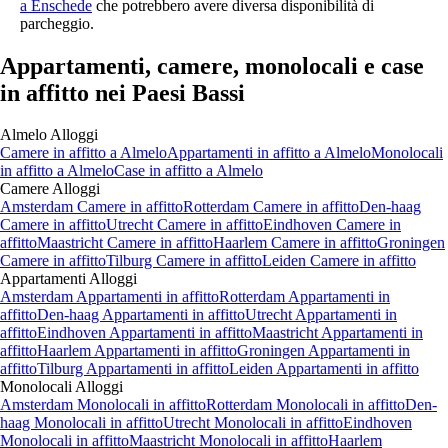
a Enschede
che potrebbero avere diversa disponibilità di
parcheggio.
Appartamenti, camere, monolocali e case
in affitto nei Paesi Bassi
Almelo
Alloggi
Camere
in affitto a
Almelo
Appartamenti
in affitto a
Almelo
Monolocali
in affitto a
Almelo
Case
in affitto a
Almelo
Camere
Alloggi
Amsterdam Camere in affitto
Rotterdam Camere in affitto
Den-haag
Camere in affitto
Utrecht Camere in affitto
Eindhoven Camere in
affitto
Maastricht Camere in affitto
Haarlem Camere in affitto
Groningen
Camere in affitto
Tilburg Camere in affitto
Leiden Camere in affitto
Appartamenti
Alloggi
Amsterdam Appartamenti in affitto
Rotterdam Appartamenti in
affitto
Den-haag Appartamenti in affitto
Utrecht Appartamenti in
affitto
Eindhoven Appartamenti in affitto
Maastricht Appartamenti in
affitto
Haarlem Appartamenti in affitto
Groningen Appartamenti in
affitto
Tilburg Appartamenti in affitto
Leiden Appartamenti in affitto
Monolocali
Alloggi
Amsterdam Monolocali in affitto
Rotterdam Monolocali in affitto
Den-
haag Monolocali in affitto
Utrecht Monolocali in affitto
Eindhoven
Monolocali in affitto
Maastricht Monolocali in affitto
Haarlem