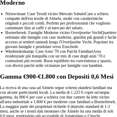
Moderno
Nieuwstraat: Case Tessili vicino Mercato Sabato
Case a schiera
compatte dell'era tessile di Almelo, molte con caratteristiche
originali e piccoli cortili. Perfetto per professionisti che vogliono
camminare fino ai caffè e al mercato del sabato.
Bornerbroek: Famiglie Moderne vicino Overijsselse Vecht
Quartiere
orientato alle famiglie con case moderne, giardini più grandi e facile
accesso ai sentieri naturali lungo l'Overijsselse Vecht. Popolare tra
giovani famiglie e pendolari verso Enschede.
Windmolenkamp: Case Anni '70 con Parchi Familiari
Area
residenziale più tranquilla con un mix di case degli anni '70 e
costruzioni più recenti. Buon equilibrio tra convenienza e spazio,
con diversi parchi nelle vicinanze per famiglie con bambini.
Gamma €900-€1.800 con Depositi 0,6 Mesi
La ricerca di una casa ad Almelo segue schemi olandesi familiari ma
con alcune particolarità locali. La media di 1.225 € copre un'ampia
gamma, da 900 € per case a schiera con due camere da letto vicino
all'area industriale a 1.800 € per moderne case familiari a Bornerbroek.
La maggior parte dei proprietari richiede il deposito standard di 1-3
mesi, anche se i nostri dati mostrano che Almelo ha una media di soli
0,6 mesi, rendendolo più accessibile di Amsterdam o Utrecht.