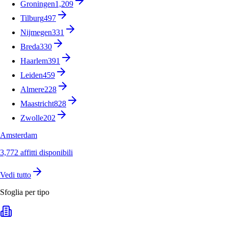
Groningen
1,209
Tilburg
497
Nijmegen
331
Breda
330
Haarlem
391
Leiden
459
Almere
228
Maastricht
828
Zwolle
202
Amsterdam
3,772 affitti disponibili
Vedi tutto
Sfoglia per tipo