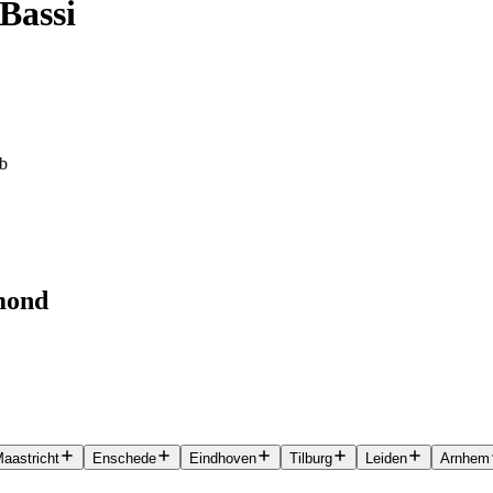
 Bassi
eb
lmond
aastricht
Enschede
Eindhoven
Tilburg
Leiden
Arnhem