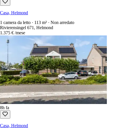
Casa, Helmond
1 camera da letto · 113 m² · Non arredato
Rivierensingel 671, Helmond
1.375 €
/mese
8h fa
Casa, Helmond