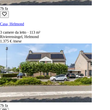
7h fa
Casa, Helmond
3 camere da letto · 113 m²
Rivierensingel, Helmond
1.375 €
/mese
7h fa