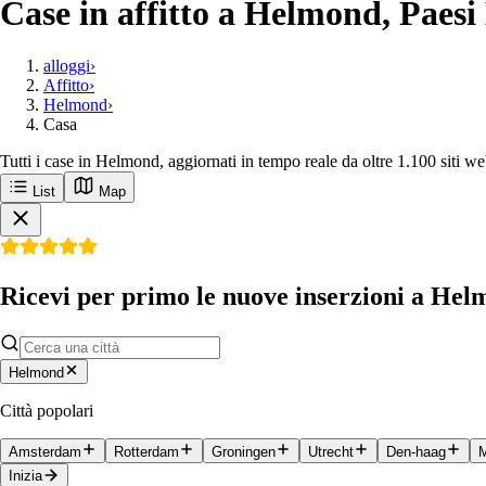
Case in affitto a Helmond, Paesi
alloggi
›
Affitto
›
Helmond
›
Casa
Tutti i case in Helmond, aggiornati in tempo reale da oltre 1.100 siti w
List
Map
Ricevi per primo le nuove inserzioni a He
Helmond
Città popolari
Amsterdam
Rotterdam
Groningen
Utrecht
Den-haag
M
Inizia