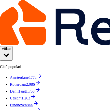
Affitto
Città popolari
Amsterdam
3,772
Rotterdam
2,086
Den Haag
1,758
Utrecht
1,263
Eindhoven
844