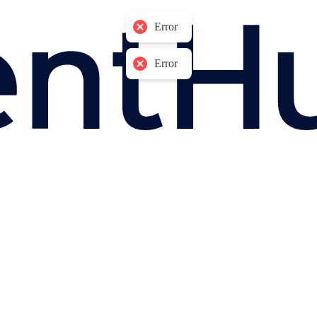
Error
Error