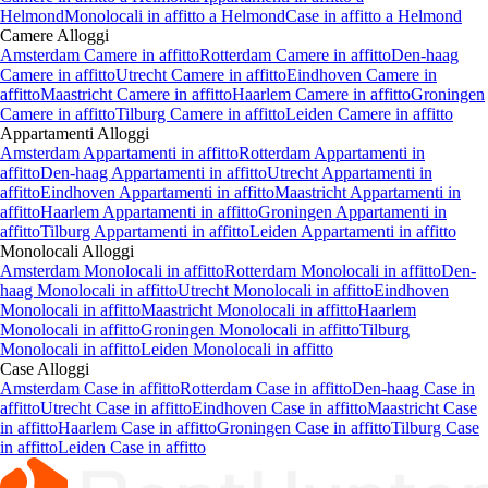
6 giorni fa
Monolocale, Eindhoven
1 camera da letto · 44 m² · Arredato
Pastoor Petersstraat 47, Eindhoven
780 €
/mese
1
Appartamenti, camere, monolocali e case
in affitto nei Paesi Bassi
Helmond
Alloggi
Camere
in affitto a
Helmond
Appartamenti
in affitto a
Helmond
Monolocali
in affitto a
Helmond
Case
in affitto a
Helmond
Camere
Alloggi
Amsterdam Camere in affitto
Rotterdam Camere in affitto
Den-haag
Camere in affitto
Utrecht Camere in affitto
Eindhoven Camere in
affitto
Maastricht Camere in affitto
Haarlem Camere in affitto
Groningen
Camere in affitto
Tilburg Camere in affitto
Leiden Camere in affitto