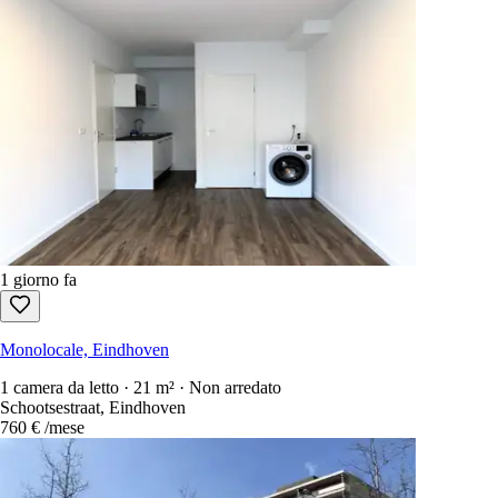
Monolocale, Helmond
28 m² · Arredato
Kasteel-Traverse, Helmond
672 €
/mese
Annunci nelle vicinanze
Annunci nelle zone limitrofe che potrebbero interessarti.
Entro 15 km