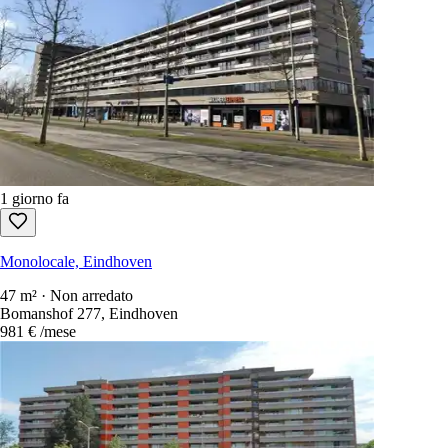
1 giorno fa
Monolocale, Eindhoven
1 camera da letto · 21 m² · Non arredato
Schootsestraat, Eindhoven
760 €
/mese