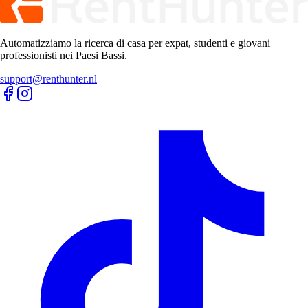
Appartamenti
Alloggi
Amsterdam Appartamenti in affitto
Rotterdam Appartamenti in
affitto
Den-haag Appartamenti in affitto
Utrecht Appartamenti in
affitto
Eindhoven Appartamenti in affitto
Maastricht Appartamenti in
affitto
Haarlem Appartamenti in affitto
Groningen Appartamenti in
affitto
Tilburg Appartamenti in affitto
Leiden Appartamenti in affitto
Monolocali
Alloggi
Amsterdam Monolocali in affitto
Rotterdam Monolocali in affitto
Den-
haag Monolocali in affitto
Utrecht Monolocali in affitto
Eindhoven
Monolocali in affitto
Maastricht Monolocali in affitto
Haarlem
Monolocali in affitto
Groningen Monolocali in affitto
Tilburg
Monolocali in affitto
Leiden Monolocali in affitto
Case
Alloggi
Amsterdam Case in affitto
Rotterdam Case in affitto
Den-haag Case in
affitto
Utrecht Case in affitto
Eindhoven Case in affitto
Maastricht Case
in affitto
Haarlem Case in affitto
Groningen Case in affitto
Tilburg Case
in affitto
Leiden Case in affitto
Automatizziamo la ricerca di casa per expat, studenti e giovani
professionisti nei Paesi Bassi.