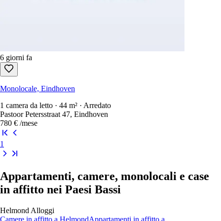
5 giorni fa
Monolocale, Eindhoven
27 m² · Non arredato
Pisanostraat 730, Eindhoven
560 €
/mese