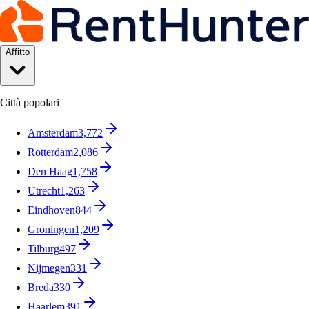
Affitto
Città popolari
Amsterdam
3,772
Rotterdam
2,086
Den Haag
1,758
Utrecht
1,263
Eindhoven
844
Groningen
1,209
Tilburg
497
Nijmegen
331
Breda
330
Haarlem
391