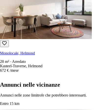
1
Alloggi disponibili
Ordina per
:
newest first
Solo annunci gratuiti da contattare
Ogni affitto nei Paesi Bassi in una sola ricerca.
1.100+ siti
scansionati
ogni 15 secondi.
Crea un account