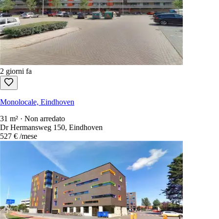
1 giorno fa
Monolocale, Eindhoven
47 m² · Non arredato
Bomanshof 277, Eindhoven
981 €
/mese