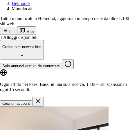
Helmond
›
Monolocale
Tutti i monolocali in Helmond, aggiornati in tempo reale da oltre 1.100
siti web
List
Map
Ricevi per primo le nuove inserzioni a
Helmond
Helmond
Città popolari
Amsterdam
Rotterdam
Groningen
Utrecht
Den-haag
Maastricht
Enschede
Eindhoven
Tilburg
Leiden
Arnhem
Breda
Delft
Inizia