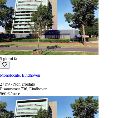
4 giorni fa
Monolocale, Eindhoven
23 m² · Arredato
Blauwe loper 66, Eindhoven
598 €
/mese