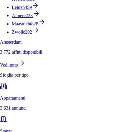
Leiden
459
Almere
228
Maastricht
828
Zwolle
202
Amsterdam
3,772 affitti disponibili
Vedi tutto
Sfoglia per tipo
Appartamenti
3,631 annunci
Stanze