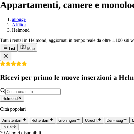
Appartamenti, camere e monoloca
alloggi
›
Affitto
›
Helmond
Tutti i rental in Helmond, aggiornati in tempo reale da oltre 1.100 siti 
List
Map
Ricevi per primo le nuove inserzioni a He
Helmond
Città popolari
Amsterdam
Rotterdam
Groningen
Utrecht
Den-haag
M
Inizia
79
Alloggi disponibili