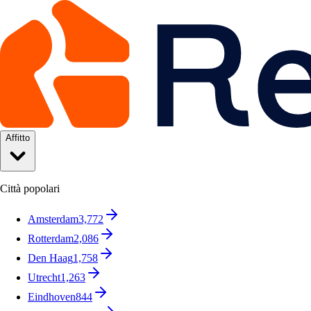
Affitto
Città popolari
Amsterdam
3,772
Rotterdam
2,086
Den Haag
1,758
Utrecht
1,263
Eindhoven
844