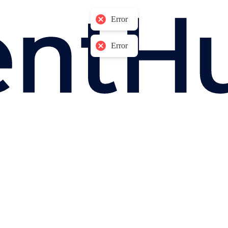
Error
Error