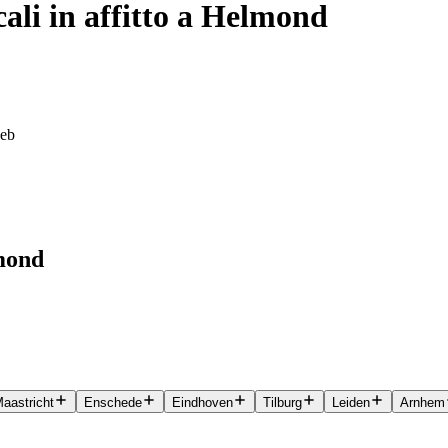
li in affitto a Helmond
web
lmond
aastricht
Enschede
Eindhoven
Tilburg
Leiden
Arnhem