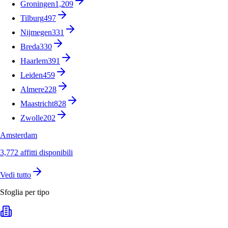
Groningen
1,209
Tilburg
497
Nijmegen
331
Breda
330
Haarlem
391
Leiden
459
Almere
228
Maastricht
828
Zwolle
202
Amsterdam
3,772 affitti disponibili
Vedi tutto
Sfoglia per tipo