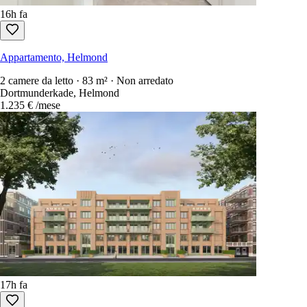
16h fa
Appartamento, Helmond
2 camere da letto · 83 m² · Non arredato
Dortmunderkade, Helmond
1.235 €
/mese
17h fa