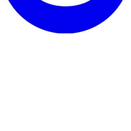
Il nostro servizio
Testimonianze
Garanzia e promessa
Come disdire
Contatto
Su RentHunter
Chi siamo
Blog
Programma partner
Mappa del sito
Dettagli legali
Informativa sulla privacy
Termini e condizioni
Note legali
Informativa
sui cookie
© 2026 RentHunter
Creato per gli inquilini nei Paesi Bassi