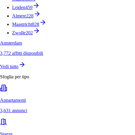
Leiden
459
Almere
228
Maastricht
828
Zwolle
202
Amsterdam
3,772 affitti disponibili
Vedi tutto
Sfoglia per tipo
Appartamenti
3,631 annunci
Stanze