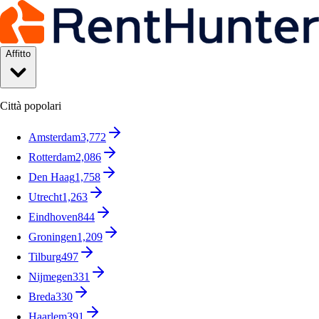
Affitto
Città popolari
Amsterdam
3,772
Rotterdam
2,086
Den Haag
1,758
Utrecht
1,263
Eindhoven
844
Groningen
1,209
Tilburg
497
Nijmegen
331
Breda
330
Haarlem
391