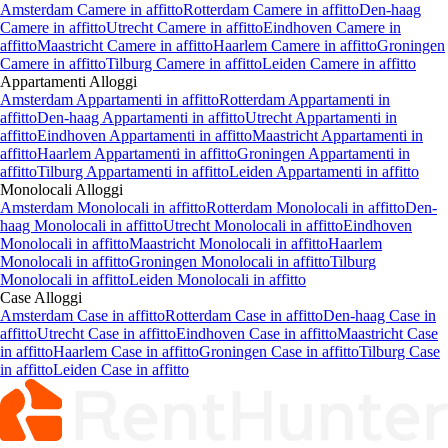
Amsterdam Camere in affitto
Rotterdam Camere in affitto
Den-haag
Camere in affitto
Utrecht Camere in affitto
Eindhoven Camere in
affitto
Maastricht Camere in affitto
Haarlem Camere in affitto
Groningen
Camere in affitto
Tilburg Camere in affitto
Leiden Camere in affitto
Appartamenti
Alloggi
Amsterdam Appartamenti in affitto
Rotterdam Appartamenti in
affitto
Den-haag Appartamenti in affitto
Utrecht Appartamenti in
affitto
Eindhoven Appartamenti in affitto
Maastricht Appartamenti in
affitto
Haarlem Appartamenti in affitto
Groningen Appartamenti in
affitto
Tilburg Appartamenti in affitto
Leiden Appartamenti in affitto
Monolocali
Alloggi
Amsterdam Monolocali in affitto
Rotterdam Monolocali in affitto
Den-
haag Monolocali in affitto
Utrecht Monolocali in affitto
Eindhoven
Monolocali in affitto
Maastricht Monolocali in affitto
Haarlem
Monolocali in affitto
Groningen Monolocali in affitto
Tilburg
Monolocali in affitto
Leiden Monolocali in affitto
Case
Alloggi
Amsterdam Case in affitto
Rotterdam Case in affitto
Den-haag Case in
affitto
Utrecht Case in affitto
Eindhoven Case in affitto
Maastricht Case
in affitto
Haarlem Case in affitto
Groningen Case in affitto
Tilburg Case
in affitto
Leiden Case in affitto