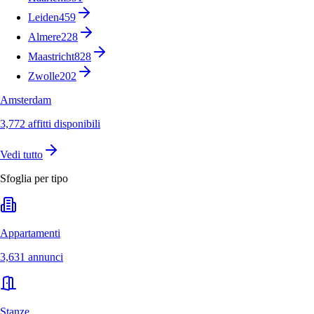
Leiden
459
Almere
228
Maastricht
828
Zwolle
202
Amsterdam
3,772 affitti disponibili
Vedi tutto
Sfoglia per tipo
Appartamenti
3,631 annunci
Stanze