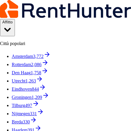
Affitto
Città popolari
Amsterdam
3,772
Rotterdam
2,086
Den Haag
1,758
Utrecht
1,263
Eindhoven
844
Groningen
1,209
Tilburg
497
Nijmegen
331
Breda
330
Haarlem
391