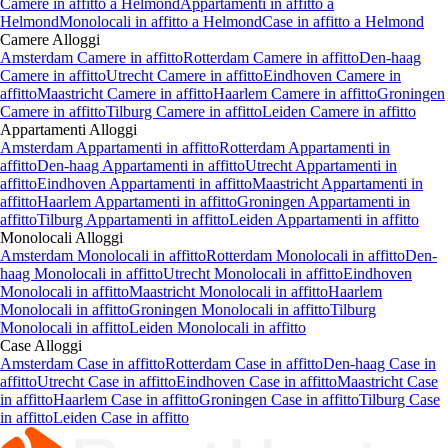
Camere
in affitto a
Helmond
Appartamenti
in affitto a
Helmond
Monolocali
in affitto a
Helmond
Case
in affitto a
Helmond
Camere
Alloggi
Amsterdam Camere in affitto
Rotterdam Camere in affitto
Den-haag
Camere in affitto
Utrecht Camere in affitto
Eindhoven Camere in
affitto
Maastricht Camere in affitto
Haarlem Camere in affitto
Groningen
Camere in affitto
Tilburg Camere in affitto
Leiden Camere in affitto
Appartamenti
Alloggi
Amsterdam Appartamenti in affitto
Rotterdam Appartamenti in
affitto
Den-haag Appartamenti in affitto
Utrecht Appartamenti in
affitto
Eindhoven Appartamenti in affitto
Maastricht Appartamenti in
affitto
Haarlem Appartamenti in affitto
Groningen Appartamenti in
affitto
Tilburg Appartamenti in affitto
Leiden Appartamenti in affitto
Monolocali
Alloggi
Amsterdam Monolocali in affitto
Rotterdam Monolocali in affitto
Den-
haag Monolocali in affitto
Utrecht Monolocali in affitto
Eindhoven
Monolocali in affitto
Maastricht Monolocali in affitto
Haarlem
Monolocali in affitto
Groningen Monolocali in affitto
Tilburg
Monolocali in affitto
Leiden Monolocali in affitto
Case
Alloggi
Amsterdam Case in affitto
Rotterdam Case in affitto
Den-haag Case in
affitto
Utrecht Case in affitto
Eindhoven Case in affitto
Maastricht Case
in affitto
Haarlem Case in affitto
Groningen Case in affitto
Tilburg Case
in affitto
Leiden Case in affitto