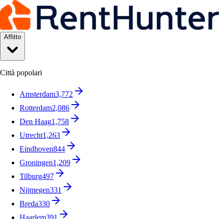
Affitto
Città popolari
Amsterdam
3,772
Rotterdam
2,086
Den Haag
1,758
Utrecht
1,263
Eindhoven
844
Groningen
1,209
Tilburg
497
Nijmegen
331
Breda
330
Haarlem
391