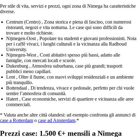
Per stile di vita, servizi e prezzi, ogni zona di Nimega ha caratteristiche
diverse.
Centrum (Centro)
, Zona storica e piena di fascino, con numerosi
ristoranti, negozi e vita notturna. Le case qui sono difficili da
trovare e molto richieste.
Nijmegen‑Oost
, Popolare tra studenti e giovani professionisti. Nota
per i caffè vivaci, i luoghi culturali e la vicinanza alla Radboud
University.
Nijmegen‑West
, Costi abitativi spesso più bassi, adatto alle
famiglie, con mercati locali e scuole.
Dukenburg
, Atmosfera suburbana, case più grandi; trasporti
pubblici meno capillari.
Lent
, Oltre il fiume, con nuovi sviluppi residenziali e un ambiente
più tranquillo.
Bottendaal
, Di tendenza, vivace e pedonale, perfetto per chi vuole
sentire l’atmosfera di comunità.
Hatert
, Case economiche, servizi di quartiere e vicinanza alle aree
commerciali.
* Valuta anche altre città olandesi: ad esempio confronta gli annunci di
case a Rotterdam
o
case ad Amsterdam
.*
Prezzi case: 1.500 €+ mensili a Nimega