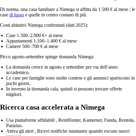
Di norma, una casa familiare a Nimega si affitta
da 1.500 € al mese
; le
case
di lusso
e quelle in centro costano di più.
Costi abitativi Nimega confrontati (dati 2025):
Case
1.500–2.000 €+ al mese
Appartamenti
1.100–1.400 € al mese
Camere
500–700 € al mese
Picco agosto-settembre spinge domanda Nimega:
La domanda cresce in agosto e settembre
per via dell’anno
accademico.
Le case per famiglie sono molto contese
e gli annunci spariscono in
pochi giorni.
In
inverno la domanda cala
, quindi si possono trovare
offerte
migliori
.
Ricerca casa accelerata a Nimega
Usa piattaforme affidabili
, RentHunter, Kamernet, Funda, Rentola,
Pararius.
Attiva gli alert
, Ricevi notifiche istantanee quando escono nuovi