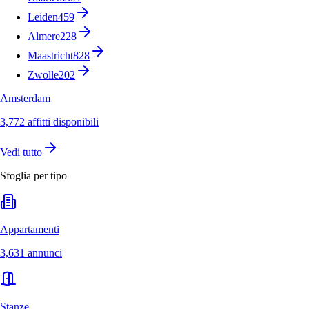
Leiden
459
Almere
228
Maastricht
828
Zwolle
202
Amsterdam
3,772 affitti disponibili
Vedi tutto
Sfoglia per tipo
Appartamenti
3,631 annunci
Stanze