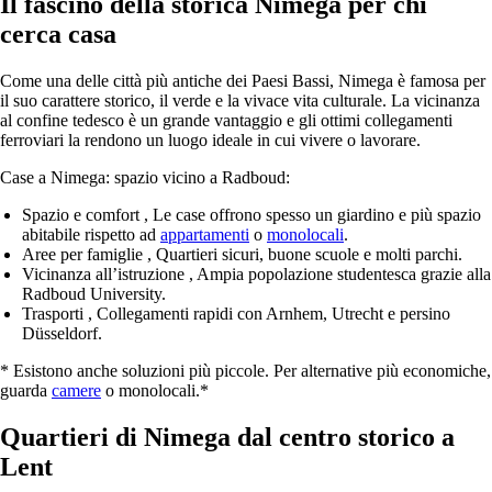
Il fascino della storica Nimega per chi
cerca casa
Come una delle città più antiche dei Paesi Bassi, Nimega è famosa per
il suo carattere storico, il verde e la vivace vita culturale. La vicinanza
al confine tedesco è un grande vantaggio e gli ottimi collegamenti
ferroviari la rendono un luogo ideale in cui vivere o lavorare.
Case a Nimega: spazio vicino a Radboud:
Spazio e comfort
, Le case offrono spesso un giardino e più spazio
abitabile rispetto ad
appartamenti
o
monolocali
.
Aree per famiglie
, Quartieri sicuri, buone scuole e molti parchi.
Vicinanza all’istruzione
, Ampia popolazione studentesca grazie alla
Radboud University.
Trasporti
, Collegamenti rapidi con Arnhem, Utrecht e persino
Düsseldorf.
* Esistono anche soluzioni più piccole. Per alternative più economiche,
guarda
camere
o monolocali.*
Quartieri di Nimega dal centro storico a
Lent