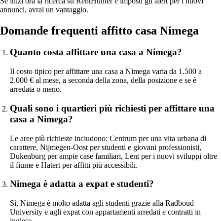
Se inizi ora la ricerca su RentHunter e imposti gli alert per i nuovi
annunci, avrai un vantaggio.
Domande frequenti affitto casa Nimega
Quanto costa affittare una casa a Nimega?
Il costo tipico per affittare una casa a Nimega varia da 1.500 a
2.000 € al mese, a seconda della zona, della posizione e se è
arredata o meno.
Quali sono i quartieri più richiesti per affittare una
casa a Nimega?
Le aree più richieste includono: Centrum per una vita urbana di
carattere, Nijmegen‑Oost per studenti e giovani professionisti,
Dukenburg per ampie case familiari, Lent per i nuovi sviluppi oltre
il fiume e Hatert per affitti più accessibili.
Nimega è adatta a expat e studenti?
Sì, Nimega è molto adatta agli studenti grazie alla Radboud
University e agli expat con appartamenti arredati e contratti in
inglese.