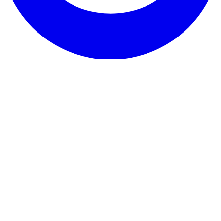
Il nostro servizio
Testimonianze
Garanzia e promessa
Come disdire
Contatto
Su RentHunter
Chi siamo
Blog
Programma partner
Mappa del sito
Dettagli legali
Informativa sulla privacy
Termini e condizioni
Note legali
Informativa
sui cookie
© 2026 RentHunter
Creato per gli inquilini nei Paesi Bassi