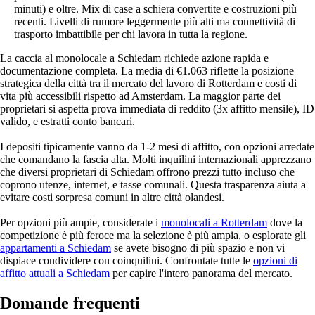
minuti) e oltre. Mix di case a schiera convertite e costruzioni più
recenti. Livelli di rumore leggermente più alti ma connettività di
trasporto imbattibile per chi lavora in tutta la regione.
La caccia al monolocale a Schiedam richiede azione rapida e
documentazione completa. La media di €1.063 riflette la posizione
strategica della città tra il mercato del lavoro di Rotterdam e costi di
vita più accessibili rispetto ad Amsterdam. La maggior parte dei
proprietari si aspetta prova immediata di reddito (3x affitto mensile), ID
valido, e estratti conto bancari.
I depositi tipicamente vanno da 1-2 mesi di affitto, con opzioni arredate
che comandano la fascia alta. Molti inquilini internazionali apprezzano
che diversi proprietari di Schiedam offrono prezzi tutto incluso che
coprono utenze, internet, e tasse comunali. Questa trasparenza aiuta a
evitare costi sorpresa comuni in altre città olandesi.
Per opzioni più ampie, considerate i
monolocali a Rotterdam
dove la
competizione è più feroce ma la selezione è più ampia, o esplorate gli
appartamenti a Schiedam
se avete bisogno di più spazio e non vi
dispiace condividere con coinquilini. Confrontate tutte le
opzioni di
affitto attuali a Schiedam
per capire l'intero panorama del mercato.
Domande frequenti