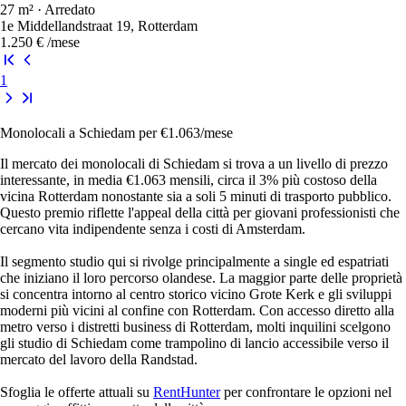
27 m² · Arredato
1e Middellandstraat 19, Rotterdam
1.250 €
/mese
1
Monolocali a Schiedam per €1.063/mese
Il mercato dei monolocali di Schiedam si trova a un livello di prezzo
interessante, in media €1.063 mensili, circa il 3% più costoso della
vicina Rotterdam nonostante sia a soli 5 minuti di trasporto pubblico.
Questo premio riflette l'appeal della città per giovani professionisti che
cercano vita indipendente senza i costi di Amsterdam.
Il segmento studio qui si rivolge principalmente a single ed espatriati
che iniziano il loro percorso olandese. La maggior parte delle proprietà
si concentra intorno al centro storico vicino Grote Kerk e gli sviluppi
moderni più vicini al confine con Rotterdam. Con accesso diretto alla
metro verso i distretti business di Rotterdam, molti inquilini scelgono
gli studio di Schiedam come trampolino di lancio accessibile verso il
mercato del lavoro della Randstad.
Sfoglia le offerte attuali su
RentHunter
per confrontare le opzioni nel