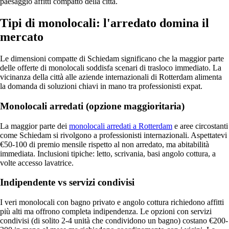
paesaggio affitti compatto della città.
Tipi di monolocali: l'arredato domina il
mercato
Le dimensioni compatte di Schiedam significano che la maggior parte
delle offerte di monolocali soddisfa scenari di trasloco immediato. La
vicinanza della città alle aziende internazionali di Rotterdam alimenta
la domanda di soluzioni chiavi in mano tra professionisti expat.
Monolocali arredati (opzione maggioritaria)
La maggior parte dei
monolocali arredati a Rotterdam
e aree circostanti
come Schiedam si rivolgono a professionisti internazionali. Aspettatevi
€50-100 di premio mensile rispetto al non arredato, ma abitabilità
immediata. Inclusioni tipiche: letto, scrivania, basi angolo cottura, a
volte accesso lavatrice.
Indipendente vs servizi condivisi
I veri monolocali con bagno privato e angolo cottura richiedono affitti
più alti ma offrono completa indipendenza. Le opzioni con servizi
condivisi (di solito 2-4 unità che condividono un bagno) costano €200-