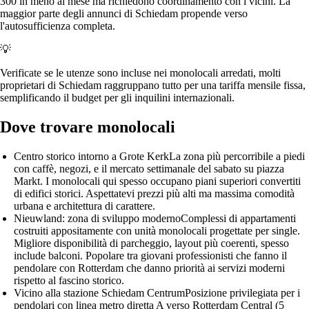
300 in meno al mese ma richiedono coordinamento con i vicini. La
maggior parte degli annunci di Schiedam propende verso
l'autosufficienza completa.
💡
Verificate se le utenze sono incluse nei monolocali arredati, molti
proprietari di Schiedam raggruppano tutto per una tariffa mensile fissa,
semplificando il budget per gli inquilini internazionali.
Dove trovare monolocali
Centro storico intorno a Grote Kerk
La zona più percorribile a piedi
con caffè, negozi, e il mercato settimanale del sabato su piazza
Markt. I monolocali qui spesso occupano piani superiori convertiti
di edifici storici. Aspettatevi prezzi più alti ma massima comodità
urbana e architettura di carattere.
Nieuwland: zona di sviluppo moderno
Complessi di appartamenti
costruiti appositamente con unità monolocali progettate per single.
Migliore disponibilità di parcheggio, layout più coerenti, spesso
include balconi. Popolare tra giovani professionisti che fanno il
pendolare con Rotterdam che danno priorità ai servizi moderni
rispetto al fascino storico.
Vicino alla stazione Schiedam Centrum
Posizione privilegiata per i
pendolari con linea metro diretta A verso Rotterdam Central (5