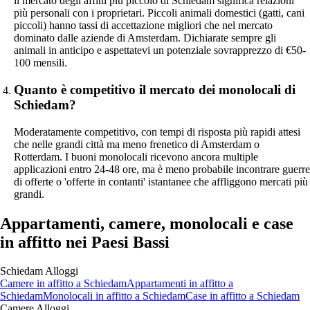
il mercato degli affitti più piccolo di Schiedam significa relazioni
più personali con i proprietari. Piccoli animali domestici (gatti, cani
piccoli) hanno tassi di accettazione migliori che nel mercato
dominato dalle aziende di Amsterdam. Dichiarate sempre gli
animali in anticipo e aspettatevi un potenziale sovrapprezzo di €50-
100 mensili.
Quanto è competitivo il mercato dei monolocali di
Schiedam?
Moderatamente competitivo, con tempi di risposta più rapidi attesi
che nelle grandi città ma meno frenetico di Amsterdam o
Rotterdam. I buoni monolocali ricevono ancora multiple
applicazioni entro 24-48 ore, ma è meno probabile incontrare guerre
di offerte o 'offerte in contanti' istantanee che affliggono mercati più
grandi.
Appartamenti, camere, monolocali e case
in affitto nei Paesi Bassi
Schiedam
Alloggi
Camere
in affitto a
Schiedam
Appartamenti
in affitto a
Schiedam
Monolocali
in affitto a
Schiedam
Case
in affitto a
Schiedam
Camere
Alloggi