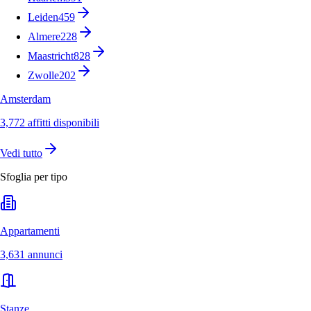
Leiden
459
Almere
228
Maastricht
828
Zwolle
202
Amsterdam
3,772 affitti disponibili
Vedi tutto
Sfoglia per tipo
Appartamenti
3,631 annunci
Stanze