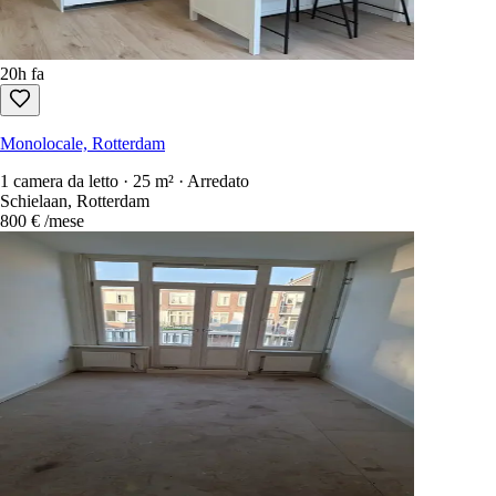
20h fa
Monolocale, Rotterdam
1 camera da letto · 25 m² · Arredato
Schielaan, Rotterdam
800 €
/mese