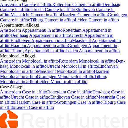
Amsterdam Camere in affitto
Rotterdam Camere in affitto
Den-haag
Camere in affitto
Utrecht Camere in affitto
Eindhoven Camere in
affitto
Maastricht Camere in affitto
Haarlem Camere in affitto
Groningen
Camere in affitto
Tilburg Camere in affitto
Leiden Camere in affitto
Appartamenti
Alloggi
Amsterdam Appartamenti in affitto
Rotterdam Appartamenti in
affitto
Den-haag Appartamenti in affitto
Utrecht Appartamenti in
affitto
Eindhoven Appartamenti in affitto
Maastricht Appartamenti in
affitto
Haarlem Appartamenti in affitto
Groningen Appartamenti in
affitto
Tilburg Appartamenti in affitto
Leiden Appartamenti in affitto
Monolocali
Alloggi
Amsterdam Monolocali in affitto
Rotterdam Monolocali in affitto
Den-
haag Monolocali in affitto
Utrecht Monolocali in affitto
Eindhoven
Monolocali in affitto
Maastricht Monolocali in affitto
Haarlem
Monolocali in affitto
Groningen Monolocali in affitto
Tilburg
Monolocali in affitto
Leiden Monolocali in affitto
Case
Alloggi
Amsterdam Case in affitto
Rotterdam Case in affitto
Den-haag Case in
affitto
Utrecht Case in affitto
Eindhoven Case in affitto
Maastricht Case
in affitto
Haarlem Case in affitto
Groningen Case in affitto
Tilburg Case
in affitto
Leiden Case in affitto