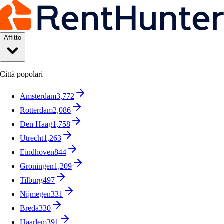
Affitto
Città popolari
Amsterdam
3,772
Rotterdam
2,086
Den Haag
1,758
Utrecht
1,263
Eindhoven
844
Groningen
1,209
Tilburg
497
Nijmegen
331
Breda
330
Haarlem
391