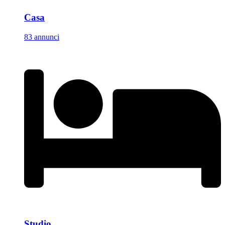
Casa
83 annunci
Studio