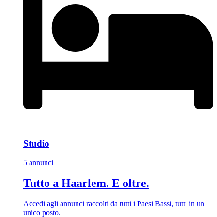
Studio
5 annunci
Tutto a Haarlem. E oltre.
Accedi agli annunci raccolti da tutti i Paesi Bassi, tutti in un
unico posto.