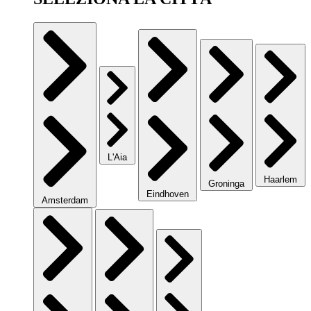
L'Aia
Haarlem
Groninga
Eindhoven
Amsterdam