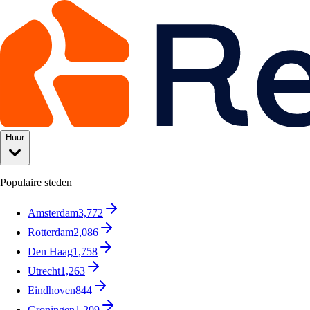
Huur
Populaire steden
Amsterdam
3,772
Rotterdam
2,086
Den Haag
1,758
Utrecht
1,263
Eindhoven
844
Groningen
1,209