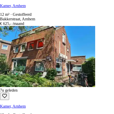
Kamer, Arnhem
12 m² · Gestoffeerd
Bakkerstraat, Arnhem
€ 625,-
/maand
7u geleden
Kamer, Arnhem