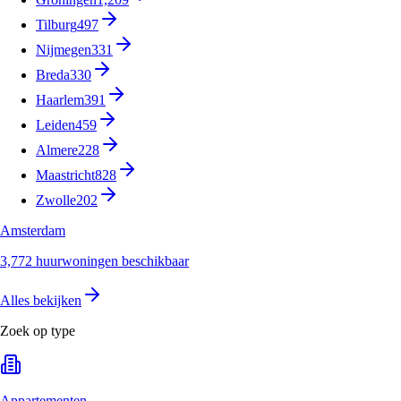
Tilburg
497
Nijmegen
331
Breda
330
Haarlem
391
Leiden
459
Almere
228
Maastricht
828
Zwolle
202
Amsterdam
3,772 huurwoningen beschikbaar
Alles bekijken
Zoek op type
Appartementen