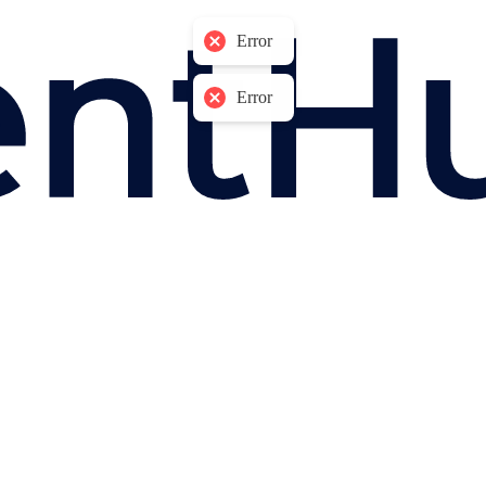
Error
Error