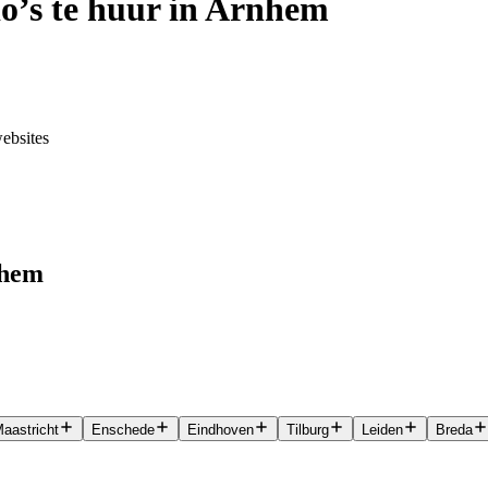
o’s te huur in Arnhem
ebsites
nhem
aastricht
Enschede
Eindhoven
Tilburg
Leiden
Breda