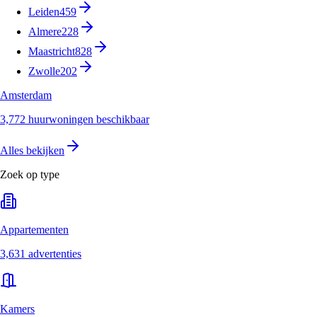
Leiden
459
Almere
228
Maastricht
828
Zwolle
202
Amsterdam
3,772 huurwoningen beschikbaar
Alles bekijken
Zoek op type
Appartementen
3,631 advertenties
Kamers