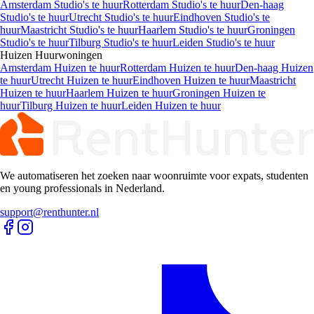
te huur in Nederland
Leidschendam-voorburg
Huurwoningen
Kamers
te huur in
Leidschendam-voorburg
Appartementen
te huur in
Leidschendam-voorburg
Studio's
te huur in
Leidschendam-
voorburg
Huizen
te huur in
Leidschendam-voorburg
Kamers
Huurwoningen
Amsterdam Kamers te huur
Rotterdam Kamers te huur
Den-haag
Kamers te huur
Utrecht Kamers te huur
Eindhoven Kamers te
huur
Maastricht Kamers te huur
Haarlem Kamers te huur
Groningen
Kamers te huur
Tilburg Kamers te huur
Leiden Kamers te huur
Appartementen
Huurwoningen
Amsterdam Appartementen te huur
Rotterdam Appartementen te
huur
Den-haag Appartementen te huur
Utrecht Appartementen te
huur
Eindhoven Appartementen te huur
Maastricht Appartementen te
huur
Haarlem Appartementen te huur
Groningen Appartementen te
huur
Tilburg Appartementen te huur
Leiden Appartementen te huur
Studio's
Huurwoningen
Amsterdam Studio's te huur
Rotterdam Studio's te huur
Den-haag
Studio's te huur
Utrecht Studio's te huur
Eindhoven Studio's te
huur
Maastricht Studio's te huur
Haarlem Studio's te huur
Groningen
Studio's te huur
Tilburg Studio's te huur
Leiden Studio's te huur
Huizen
Huurwoningen
Amsterdam Huizen te huur
Rotterdam Huizen te huur
Den-haag Huizen