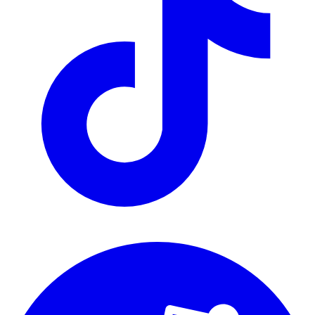
te huur
Utrecht Huizen te huur
Eindhoven Huizen te huur
Maastricht
Huizen te huur
Haarlem Huizen te huur
Groningen Huizen te
huur
Tilburg Huizen te huur
Leiden Huizen te huur
We automatiseren het zoeken naar woonruimte voor expats, studenten
en young professionals in Nederland.
support@renthunter.nl