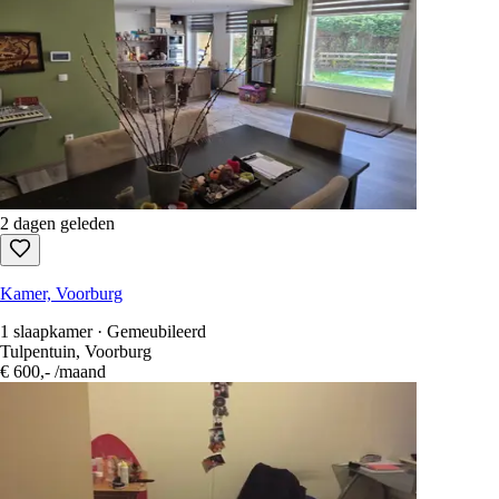
Arnhem
Breda
Delft
Aan de slag
4
Beschikbare woningen
Sorteren op
:
newest first
Alleen gratis te beantwoorden
Elke huurwoning in Nederland in één zoekopdracht.
1.100+ sites
elke
15 seconden gescand.
Gratis registreren