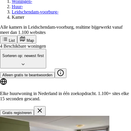
Woningen
›
Huur
›
Leidschendam-voorburg
›
Kamer
Alle kamers in Leidschendam-voorburg, realtime bijgewerkt vanaf
meer dan 1.100 websites
List
Map
Ontvang als eerste nieuwe woningen in
Leidschendam-Voorburg
Leidschendam-Voorburg
Populaire steden
Amsterdam
Rotterdam
Groningen
Utrecht
Den-haag
Maastricht
Enschede
Eindhoven
Tilburg
Leiden