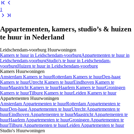
1 dag geleden
Kamer, Leiden
40 m² · Gestoffeerd
Bachstraat 16, Leiden
€ 840,-
/maand
1
Appartementen, kamers, studio’s & huizen