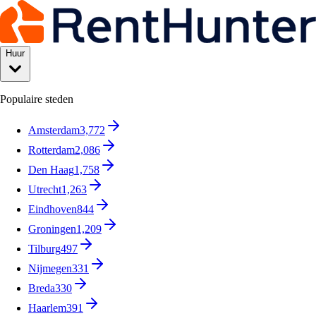
Huur
Populaire steden
Amsterdam
3,772
Rotterdam
2,086
Den Haag
1,758
Utrecht
1,263
Eindhoven
844
Groningen
1,209
Tilburg
497
Nijmegen
331
Breda
330
Haarlem
391