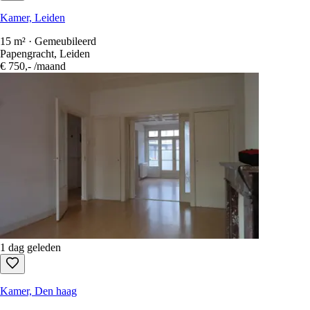
Rijswijkseweg, The Hague
€ 850,-
/maand
1 dag geleden
Kamer, Leiden
15 m² · Gemeubileerd
Papengracht, Leiden
€ 750,-
/maand