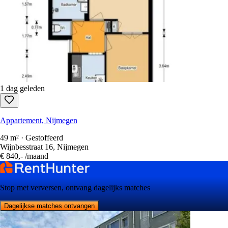
1 dag geleden
Appartement, Nijmegen
49 m² · Gestoffeerd
Wijnbesstraat 16, Nijmegen
€ 840,-
/maand
Stop met verversen, ontvang dagelijks matches
Dagelijkse matches ontvangen