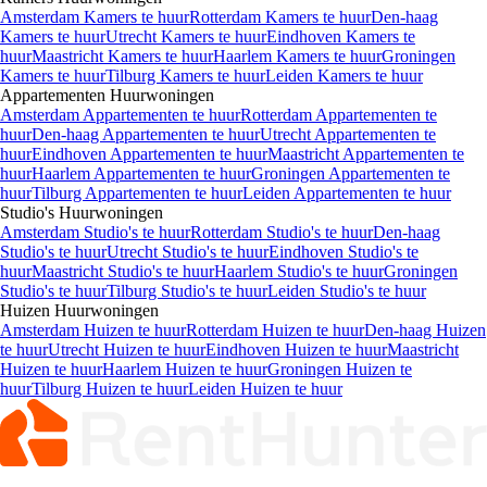
Amsterdam Kamers te huur
Rotterdam Kamers te huur
Den-haag
Kamers te huur
Utrecht Kamers te huur
Eindhoven Kamers te
huur
Maastricht Kamers te huur
Haarlem Kamers te huur
Groningen
Kamers te huur
Tilburg Kamers te huur
Leiden Kamers te huur
Appartementen
Huurwoningen
Amsterdam Appartementen te huur
Rotterdam Appartementen te
huur
Den-haag Appartementen te huur
Utrecht Appartementen te
huur
Eindhoven Appartementen te huur
Maastricht Appartementen te
huur
Haarlem Appartementen te huur
Groningen Appartementen te
huur
Tilburg Appartementen te huur
Leiden Appartementen te huur
Studio's
Huurwoningen
Amsterdam Studio's te huur
Rotterdam Studio's te huur
Den-haag
Studio's te huur
Utrecht Studio's te huur
Eindhoven Studio's te
huur
Maastricht Studio's te huur
Haarlem Studio's te huur
Groningen
Studio's te huur
Tilburg Studio's te huur
Leiden Studio's te huur
Huizen
Huurwoningen
Amsterdam Huizen te huur
Rotterdam Huizen te huur
Den-haag Huizen
te huur
Utrecht Huizen te huur
Eindhoven Huizen te huur
Maastricht
Huizen te huur
Haarlem Huizen te huur
Groningen Huizen te
huur
Tilburg Huizen te huur
Leiden Huizen te huur