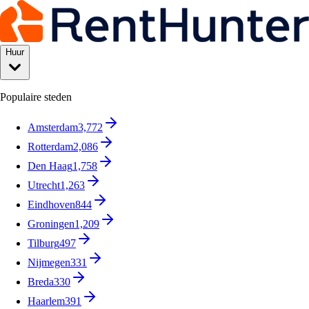
Huur
Populaire steden
Amsterdam
3,772
Rotterdam
2,086
Den Haag
1,758
Utrecht
1,263
Eindhoven
844
Groningen
1,209
Tilburg
497
Nijmegen
331
Breda
330
Haarlem
391