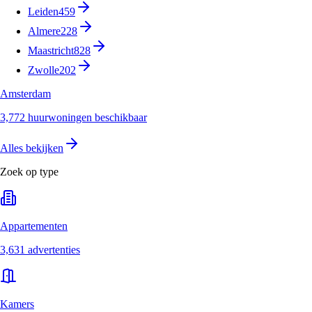
Leiden
459
Almere
228
Maastricht
828
Zwolle
202
Amsterdam
3,772 huurwoningen beschikbaar
Alles bekijken
Zoek op type
Appartementen
3,631 advertenties
Kamers