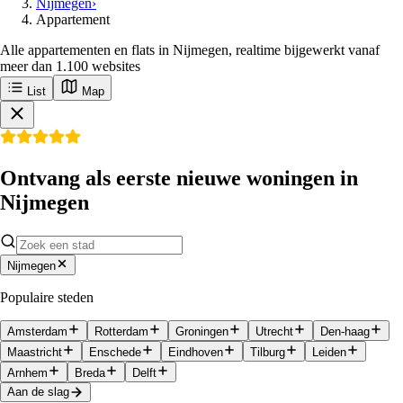
Nijmegen
›
Appartement
Alle appartementen en flats in Nijmegen, realtime bijgewerkt vanaf
meer dan 1.100 websites
List
Map
Ontvang als eerste nieuwe woningen in
Nijmegen
Nijmegen
Populaire steden
Amsterdam
Rotterdam
Groningen
Utrecht
Den-haag
Maastricht
Enschede
Eindhoven
Tilburg
Leiden
Arnhem
Breda
Delft
Aan de slag