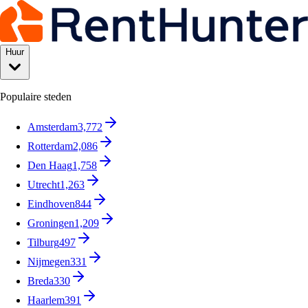
Huur
Populaire steden
Amsterdam
3,772
Rotterdam
2,086
Den Haag
1,758
Utrecht
1,263
Eindhoven
844
Groningen
1,209
Tilburg
497
Nijmegen
331
Breda
330
Haarlem
391