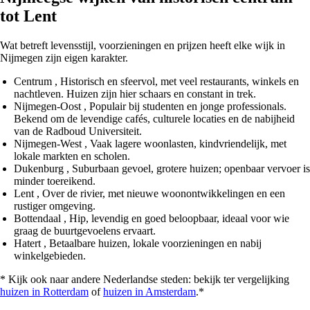
tot Lent
Wat betreft levensstijl, voorzieningen en prijzen heeft elke wijk in
Nijmegen zijn eigen karakter.
Centrum
, Historisch en sfeervol, met veel restaurants, winkels en
nachtleven. Huizen zijn hier schaars en constant in trek.
Nijmegen-Oost
, Populair bij studenten en jonge professionals.
Bekend om de levendige cafés, culturele locaties en de nabijheid
van de Radboud Universiteit.
Nijmegen‑West
, Vaak lagere woonlasten, kindvriendelijk, met
lokale markten en scholen.
Dukenburg
, Suburbaan gevoel, grotere huizen; openbaar vervoer is
minder toereikend.
Lent
, Over de rivier, met nieuwe woonontwikkelingen en een
rustiger omgeving.
Bottendaal
, Hip, levendig en goed beloopbaar, ideaal voor wie
graag de buurtgevoelens ervaart.
Hatert
, Betaalbare huizen, lokale voorzieningen en nabij
winkelgebieden.
* Kijk ook naar andere Nederlandse steden: bekijk ter vergelijking
huizen in Rotterdam
of
huizen in Amsterdam
.*