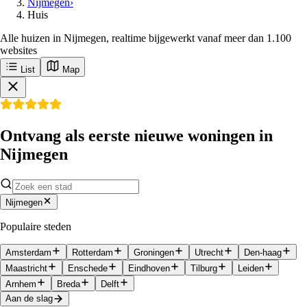
Nijmegen
›
Huis
Alle huizen in Nijmegen, realtime bijgewerkt vanaf meer dan 1.100
websites
List
Map
Ontvang als eerste nieuwe woningen in
Nijmegen
Nijmegen
Populaire steden
Amsterdam
Rotterdam
Groningen
Utrecht
Den-haag
Maastricht
Enschede
Eindhoven
Tilburg
Leiden
Arnhem
Breda
Delft
Aan de slag