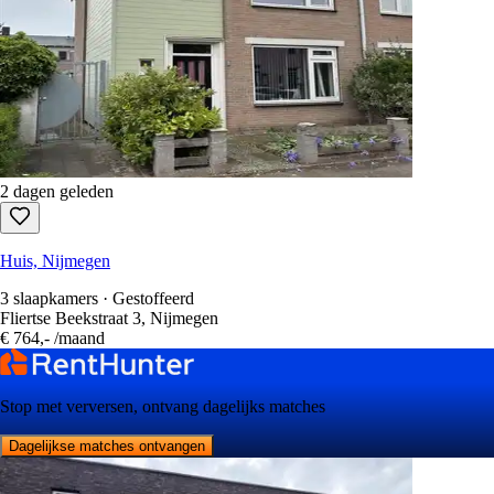
2 dagen geleden
Huis, Nijmegen
3 slaapkamers · Gestoffeerd
Fliertse Beekstraat 3, Nijmegen
€ 764,-
/maand
Stop met verversen, ontvang dagelijks matches
Dagelijkse matches ontvangen