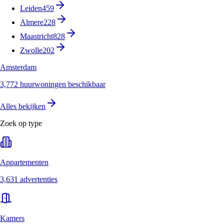
Leiden
459
Almere
228
Maastricht
828
Zwolle
202
Amsterdam
3,772 huurwoningen beschikbaar
Alles bekijken
Zoek op type
Appartementen
3,631 advertenties
Kamers