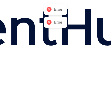
Error
Error