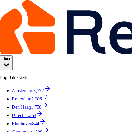
Huur
Populaire steden
Amsterdam
3,772
Rotterdam
2,086
Den Haag
1,758
Utrecht
1,263
Eindhoven
844
Groningen
1,209