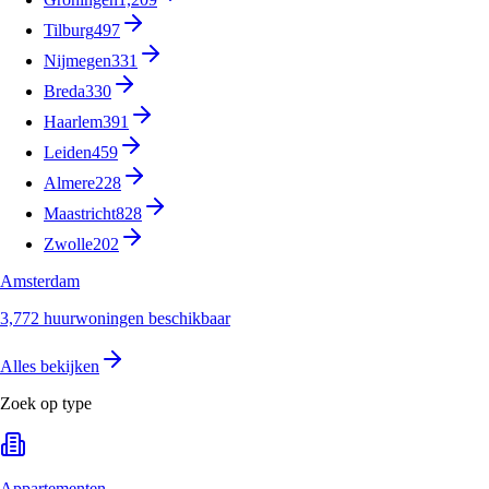
Tilburg
497
Nijmegen
331
Breda
330
Haarlem
391
Leiden
459
Almere
228
Maastricht
828
Zwolle
202
Amsterdam
3,772 huurwoningen beschikbaar
Alles bekijken
Zoek op type
Appartementen