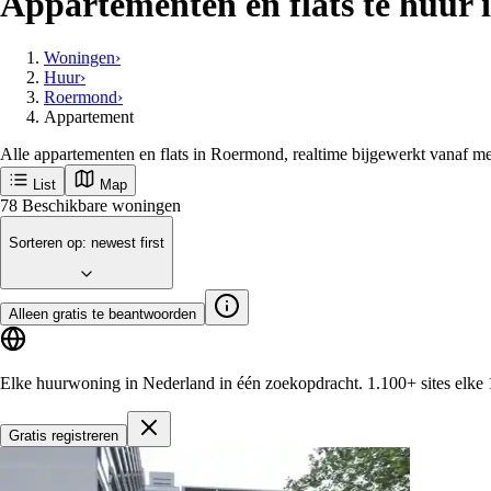
Appartementen en flats te huur
Woningen
›
Huur
›
Roermond
›
Appartement
Alle appartementen en flats in Roermond, realtime bijgewerkt vanaf m
List
Map
78
Beschikbare woningen
Sorteren op
:
newest first
Alleen gratis te beantwoorden
Elke huurwoning in Nederland in één zoekopdracht.
1.100+ sites
elke 
Gratis registreren