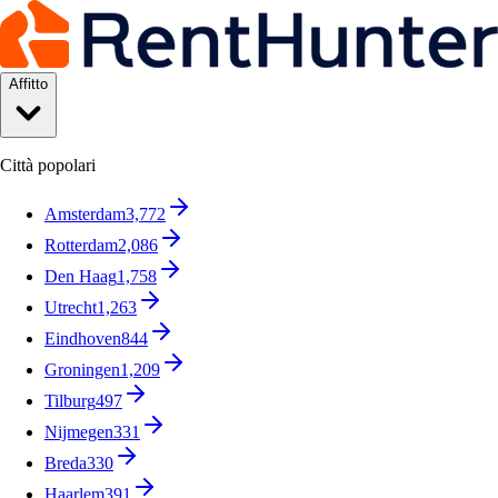
Affitto
Città popolari
Amsterdam
3,772
Rotterdam
2,086
Den Haag
1,758
Utrecht
1,263
Eindhoven
844
Groningen
1,209
Tilburg
497
Nijmegen
331
Breda
330
Haarlem
391