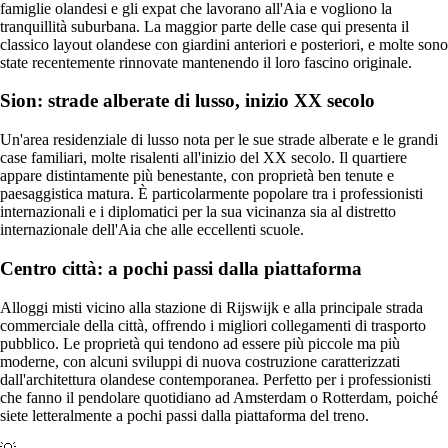
famiglie olandesi e gli expat che lavorano all'Aia e vogliono la
tranquillità suburbana. La maggior parte delle case qui presenta il
classico layout olandese con giardini anteriori e posteriori, e molte sono
state recentemente rinnovate mantenendo il loro fascino originale.
Sion: strade alberate di lusso, inizio XX secolo
Un'area residenziale di lusso nota per le sue strade alberate e le grandi
case familiari, molte risalenti all'inizio del XX secolo. Il quartiere
appare distintamente più benestante, con proprietà ben tenute e
paesaggistica matura. È particolarmente popolare tra i professionisti
internazionali e i diplomatici per la sua vicinanza sia al distretto
internazionale dell'Aia che alle eccellenti scuole.
Centro città: a pochi passi dalla piattaforma
Alloggi misti vicino alla stazione di Rijswijk e alla principale strada
commerciale della città, offrendo i migliori collegamenti di trasporto
pubblico. Le proprietà qui tendono ad essere più piccole ma più
moderne, con alcuni sviluppi di nuova costruzione caratterizzati
dall'architettura olandese contemporanea. Perfetto per i professionisti
che fanno il pendolare quotidiano ad Amsterdam o Rotterdam, poiché
siete letteralmente a pochi passi dalla piattaforma del treno.