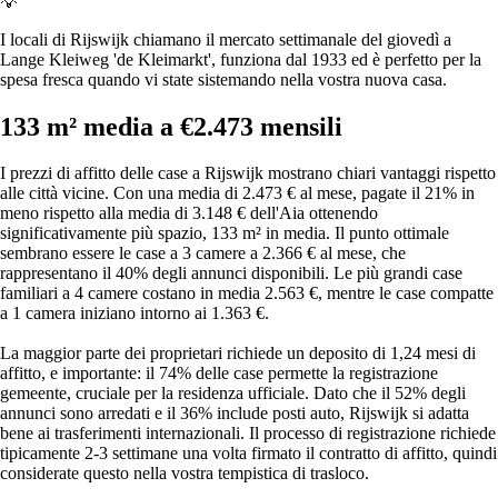
💡
I locali di Rijswijk chiamano il mercato settimanale del giovedì a
Lange Kleiweg 'de Kleimarkt', funziona dal 1933 ed è perfetto per la
spesa fresca quando vi state sistemando nella vostra nuova casa.
133 m² media a €2.473 mensili
I prezzi di affitto delle case a Rijswijk mostrano chiari vantaggi rispetto
alle città vicine. Con una media di 2.473 € al mese, pagate il 21% in
meno rispetto alla media di 3.148 € dell'Aia ottenendo
significativamente più spazio, 133 m² in media. Il punto ottimale
sembrano essere le case a 3 camere a 2.366 € al mese, che
rappresentano il 40% degli annunci disponibili. Le più grandi case
familiari a 4 camere costano in media 2.563 €, mentre le case compatte
a 1 camera iniziano intorno ai 1.363 €.
La maggior parte dei proprietari richiede un deposito di 1,24 mesi di
affitto, e importante: il 74% delle case permette la registrazione
gemeente, cruciale per la residenza ufficiale. Dato che il 52% degli
annunci sono arredati e il 36% include posti auto, Rijswijk si adatta
bene ai trasferimenti internazionali. Il processo di registrazione richiede
tipicamente 2-3 settimane una volta firmato il contratto di affitto, quindi
considerate questo nella vostra tempistica di trasloco.