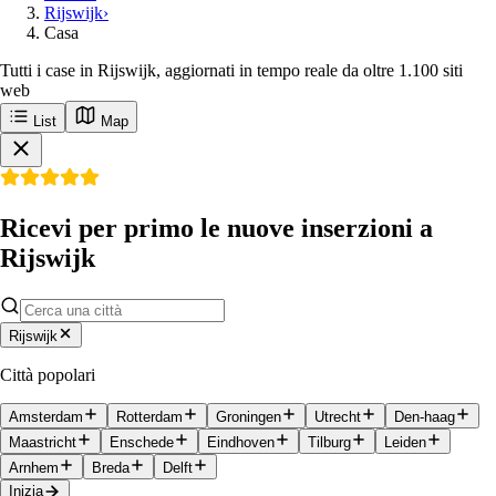
Rijswijk
›
Casa
Tutti i case in Rijswijk, aggiornati in tempo reale da oltre 1.100 siti
web
List
Map
Ricevi per primo le nuove inserzioni a
Rijswijk
Rijswijk
Città popolari
Amsterdam
Rotterdam
Groningen
Utrecht
Den-haag
Maastricht
Enschede
Eindhoven
Tilburg
Leiden
Arnhem
Breda
Delft
Inizia