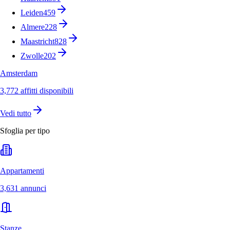
Leiden
459
Almere
228
Maastricht
828
Zwolle
202
Amsterdam
3,772 affitti disponibili
Vedi tutto
Sfoglia per tipo
Appartamenti
3,631 annunci
Stanze