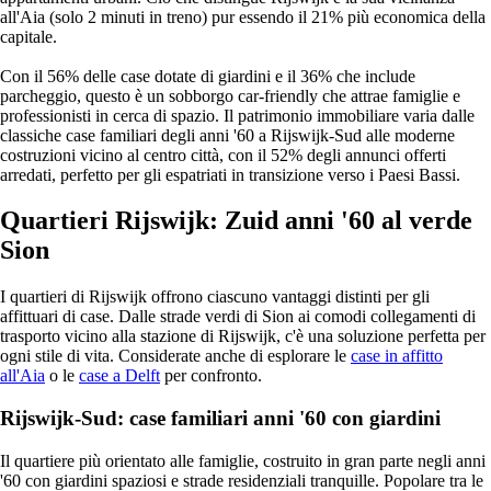
all'Aia (solo 2 minuti in treno) pur essendo il 21% più economica della
capitale.
Con il 56% delle case dotate di giardini e il 36% che include
parcheggio, questo è un sobborgo car-friendly che attrae famiglie e
professionisti in cerca di spazio. Il patrimonio immobiliare varia dalle
classiche case familiari degli anni '60 a Rijswijk-Sud alle moderne
costruzioni vicino al centro città, con il 52% degli annunci offerti
arredati, perfetto per gli espatriati in transizione verso i Paesi Bassi.
Quartieri Rijswijk: Zuid anni '60 al verde
Sion
I quartieri di Rijswijk offrono ciascuno vantaggi distinti per gli
affittuari di case. Dalle strade verdi di Sion ai comodi collegamenti di
trasporto vicino alla stazione di Rijswijk, c'è una soluzione perfetta per
ogni stile di vita. Considerate anche di esplorare le
case in affitto
all'Aia
o le
case a Delft
per confronto.
Rijswijk-Sud: case familiari anni '60 con giardini
Il quartiere più orientato alle famiglie, costruito in gran parte negli anni
'60 con giardini spaziosi e strade residenziali tranquille. Popolare tra le