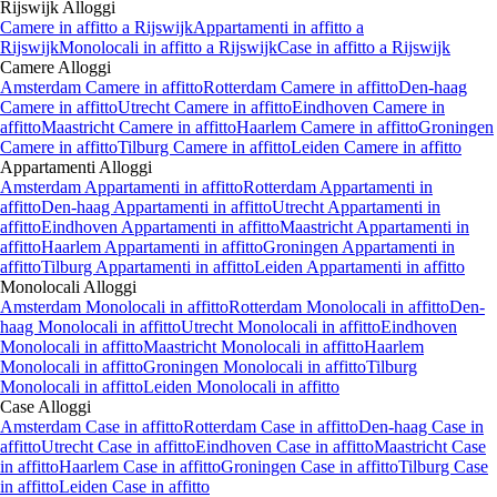
Rijswijk
Alloggi
Camere
in affitto a
Rijswijk
Appartamenti
in affitto a
Rijswijk
Monolocali
in affitto a
Rijswijk
Case
in affitto a
Rijswijk
Camere
Alloggi
Amsterdam Camere in affitto
Rotterdam Camere in affitto
Den-haag
Camere in affitto
Utrecht Camere in affitto
Eindhoven Camere in
affitto
Maastricht Camere in affitto
Haarlem Camere in affitto
Groningen
Camere in affitto
Tilburg Camere in affitto
Leiden Camere in affitto
Appartamenti
Alloggi
Amsterdam Appartamenti in affitto
Rotterdam Appartamenti in
affitto
Den-haag Appartamenti in affitto
Utrecht Appartamenti in
affitto
Eindhoven Appartamenti in affitto
Maastricht Appartamenti in
affitto
Haarlem Appartamenti in affitto
Groningen Appartamenti in
affitto
Tilburg Appartamenti in affitto
Leiden Appartamenti in affitto
Monolocali
Alloggi
Amsterdam Monolocali in affitto
Rotterdam Monolocali in affitto
Den-
haag Monolocali in affitto
Utrecht Monolocali in affitto
Eindhoven
Monolocali in affitto
Maastricht Monolocali in affitto
Haarlem
Monolocali in affitto
Groningen Monolocali in affitto
Tilburg
Monolocali in affitto
Leiden Monolocali in affitto
Case
Alloggi
Amsterdam Case in affitto
Rotterdam Case in affitto
Den-haag Case in
affitto
Utrecht Case in affitto
Eindhoven Case in affitto
Maastricht Case
in affitto
Haarlem Case in affitto
Groningen Case in affitto
Tilburg Case
in affitto
Leiden Case in affitto