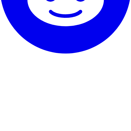
Il nostro servizio
Testimonianze
Garanzia e promessa
Come disdire
Contatto
Su RentHunter
Chi siamo
Blog
Programma partner
Mappa del sito
Dettagli legali