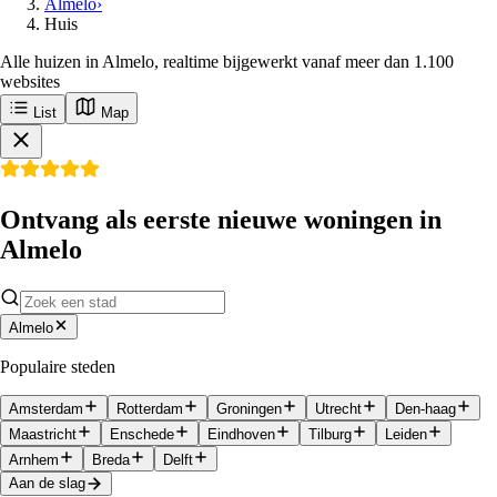
Almelo
›
Huis
Alle huizen in Almelo, realtime bijgewerkt vanaf meer dan 1.100
websites
List
Map
Ontvang als eerste nieuwe woningen in
Almelo
Almelo
Populaire steden
Amsterdam
Rotterdam
Groningen
Utrecht
Den-haag
Maastricht
Enschede
Eindhoven
Tilburg
Leiden
Arnhem
Breda
Delft
Aan de slag