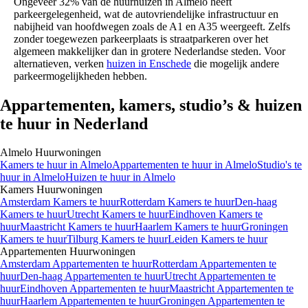
Ongeveer 32% van de huurhuizen in Almelo heeft
parkeergelegenheid, wat de autovriendelijke infrastructuur en
nabijheid van hoofdwegen zoals de A1 en A35 weergeeft. Zelfs
zonder toegewezen parkeerplaats is straatparkeren over het
algemeen makkelijker dan in grotere Nederlandse steden. Voor
alternatieven, verken
huizen in Enschede
die mogelijk andere
parkeermogelijkheden hebben.
Appartementen, kamers, studio’s & huizen
te huur in Nederland
Almelo
Huurwoningen
Kamers
te huur in
Almelo
Appartementen
te huur in
Almelo
Studio's
te
huur in
Almelo
Huizen
te huur in
Almelo
Kamers
Huurwoningen
Amsterdam Kamers te huur
Rotterdam Kamers te huur
Den-haag
Kamers te huur
Utrecht Kamers te huur
Eindhoven Kamers te
huur
Maastricht Kamers te huur
Haarlem Kamers te huur
Groningen
Kamers te huur
Tilburg Kamers te huur
Leiden Kamers te huur
Appartementen
Huurwoningen
Amsterdam Appartementen te huur
Rotterdam Appartementen te
huur
Den-haag Appartementen te huur
Utrecht Appartementen te
huur
Eindhoven Appartementen te huur
Maastricht Appartementen te
huur
Haarlem Appartementen te huur
Groningen Appartementen te