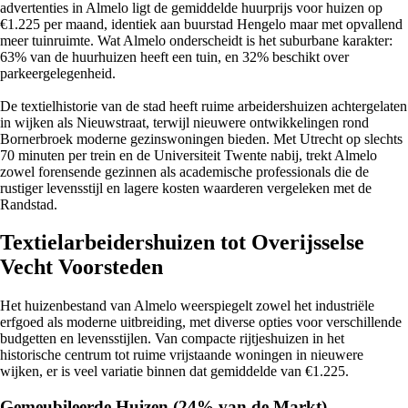
advertenties in Almelo ligt de gemiddelde huurprijs voor huizen op
€1.225 per maand, identiek aan buurstad Hengelo maar met opvallend
meer tuinruimte. Wat Almelo onderscheidt is het suburbane karakter:
63% van de huurhuizen heeft een tuin, en 32% beschikt over
parkeergelegenheid.
De textielhistorie van de stad heeft ruime arbeidershuizen achtergelaten
in wijken als Nieuwstraat, terwijl nieuwere ontwikkelingen rond
Bornerbroek moderne gezinswoningen bieden. Met Utrecht op slechts
70 minuten per trein en de Universiteit Twente nabij, trekt Almelo
zowel forensende gezinnen als academische professionals die de
rustiger levensstijl en lagere kosten waarderen vergeleken met de
Randstad.
Textielarbeidershuizen tot Overijsselse
Vecht Voorsteden
Het huizenbestand van Almelo weerspiegelt zowel het industriële
erfgoed als moderne uitbreiding, met diverse opties voor verschillende
budgetten en levensstijlen. Van compacte rijtjeshuizen in het
historische centrum tot ruime vrijstaande woningen in nieuwere
wijken, er is veel variatie binnen dat gemiddelde van €1.225.
Gemeubileerde Huizen (24% van de Markt)