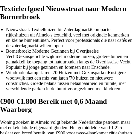
Textielerfgoed Nieuwstraat naar Modern
Bornerbroek
Nieuwstraat: Textielhuizen bij Zaterdagmarkt
Compacte
rijtjeshuizen uit Almelo's textieltijd, veel met originele kenmerken
en kleine binnentuinen. Perfect voor professionals die naar cafés en
de zaterdagmarkt willen lopen.
Bornerbroek: Moderne Gezinnen bij Overijsselse
Vecht
Gezinsgerichte wijk met moderne huizen, grotere tuinen en
gemakkelijke toegang tot natuurpaden langs de Overijsselse Vecht.
Populair bij jonge gezinnen en forensen naar Enschede.
Windmolenkamp: Jaren '70 Huizen met Gezinsparken
Rustigere
woonwijk met een mix van jaren '70 huizen en nieuwere
constructies. Goede balans tussen betaalbaarheid en ruimte, met
verschillende parken in de buurt voor gezinnen met kinderen.
€900-€1.800 Bereik met 0,6 Maand
Waarborg
Woning zoeken in Almelo volgt bekende Nederlandse patronen maar
met enkele lokale eigenaardigheden. Het gemiddelde van €1.225
beslaat een breed bereik, van €900 voor twee-slaapkamer rijtjeshuizen