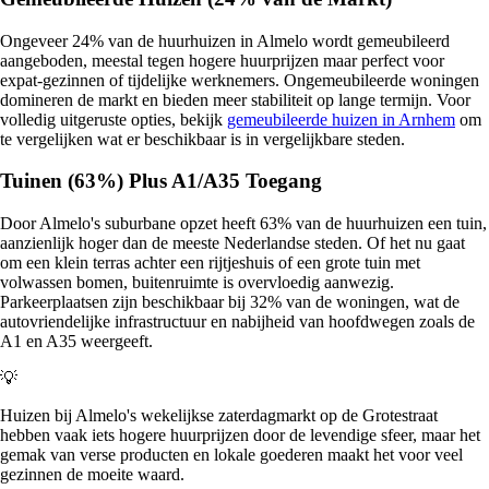
Ongeveer 24% van de huurhuizen in Almelo wordt gemeubileerd
aangeboden, meestal tegen hogere huurprijzen maar perfect voor
expat-gezinnen of tijdelijke werknemers. Ongemeubileerde woningen
domineren de markt en bieden meer stabiliteit op lange termijn. Voor
volledig uitgeruste opties, bekijk
gemeubileerde huizen in Arnhem
om
te vergelijken wat er beschikbaar is in vergelijkbare steden.
Tuinen (63%) Plus A1/A35 Toegang
Door Almelo's suburbane opzet heeft 63% van de huurhuizen een tuin,
aanzienlijk hoger dan de meeste Nederlandse steden. Of het nu gaat
om een klein terras achter een rijtjeshuis of een grote tuin met
volwassen bomen, buitenruimte is overvloedig aanwezig.
Parkeerplaatsen zijn beschikbaar bij 32% van de woningen, wat de
autovriendelijke infrastructuur en nabijheid van hoofdwegen zoals de
A1 en A35 weergeeft.
💡
Huizen bij Almelo's wekelijkse zaterdagmarkt op de Grotestraat
hebben vaak iets hogere huurprijzen door de levendige sfeer, maar het
gemak van verse producten en lokale goederen maakt het voor veel
gezinnen de moeite waard.