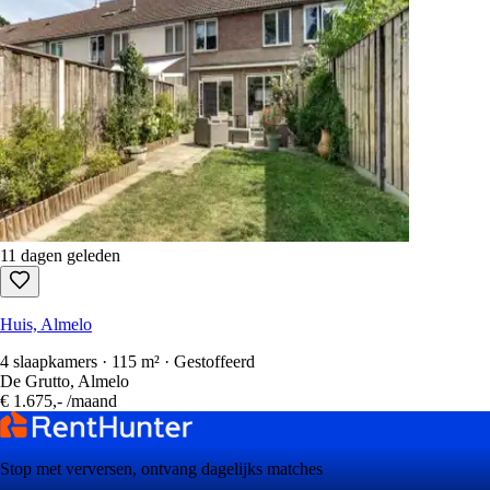
11 dagen geleden
Huis, Almelo
4 slaapkamers · 115 m² · Gestoffeerd
De Grutto, Almelo
€ 1.675,-
/maand
Stop met verversen, ontvang dagelijks matches