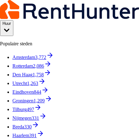
Huur
Populaire steden
Amsterdam
3,772
Rotterdam
2,086
Den Haag
1,758
Utrecht
1,263
Eindhoven
844
Groningen
1,209
Tilburg
497
Nijmegen
331
Breda
330
Haarlem
391