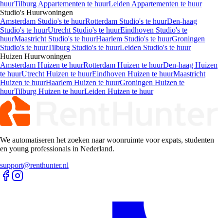
huur
Tilburg Appartementen te huur
Leiden Appartementen te huur
Studio's
Huurwoningen
Amsterdam Studio's te huur
Rotterdam Studio's te huur
Den-haag
Studio's te huur
Utrecht Studio's te huur
Eindhoven Studio's te
huur
Maastricht Studio's te huur
Haarlem Studio's te huur
Groningen
Studio's te huur
Tilburg Studio's te huur
Leiden Studio's te huur
Huizen
Huurwoningen
Amsterdam Huizen te huur
Rotterdam Huizen te huur
Den-haag Huizen
te huur
Utrecht Huizen te huur
Eindhoven Huizen te huur
Maastricht
Huizen te huur
Haarlem Huizen te huur
Groningen Huizen te
huur
Tilburg Huizen te huur
Leiden Huizen te huur
We automatiseren het zoeken naar woonruimte voor expats, studenten
en young professionals in Nederland.
support@renthunter.nl