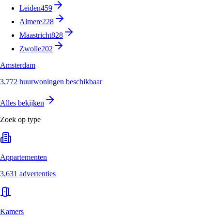
Leiden
459
Almere
228
Maastricht
828
Zwolle
202
Amsterdam
3,772 huurwoningen beschikbaar
Alles bekijken
Zoek op type
Appartementen
3,631 advertenties
Kamers