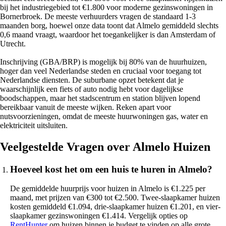
bij het industriegebied tot €1.800 voor moderne gezinswoningen in
Bornerbroek. De meeste verhuurders vragen de standaard 1-3
maanden borg, hoewel onze data toont dat Almelo gemiddeld slechts
0,6 maand vraagt, waardoor het toegankelijker is dan Amsterdam of
Utrecht.
Inschrijving (GBA/BRP) is mogelijk bij 80% van de huurhuizen,
hoger dan veel Nederlandse steden en cruciaal voor toegang tot
Nederlandse diensten. De suburbane opzet betekent dat je
waarschijnlijk een fiets of auto nodig hebt voor dagelijkse
boodschappen, maar het stadscentrum en station blijven lopend
bereikbaar vanuit de meeste wijken. Reken apart voor
nutsvoorzieningen, omdat de meeste huurwoningen gas, water en
elektriciteit uitsluiten.
Veelgestelde Vragen over Almelo Huizen
Hoeveel kost het om een huis te huren in Almelo?
De gemiddelde huurprijs voor huizen in Almelo is €1.225 per
maand, met prijzen van €300 tot €2.500. Twee-slaapkamer huizen
kosten gemiddeld €1.094, drie-slaapkamer huizen €1.201, en vier-
slaapkamer gezinswoningen €1.414. Vergelijk opties op
RentHunter
om huizen binnen je budget te vinden op alle grote