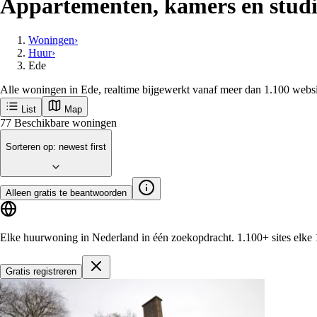
Appartementen, kamers en studio
Woningen
›
Huur
›
Ede
Alle woningen in Ede, realtime bijgewerkt vanaf meer dan 1.100 websi
List
Map
77
Beschikbare woningen
Sorteren op
:
newest first
Alleen gratis te beantwoorden
Elke huurwoning in Nederland in één zoekopdracht.
1.100+ sites
elke 
Gratis registreren