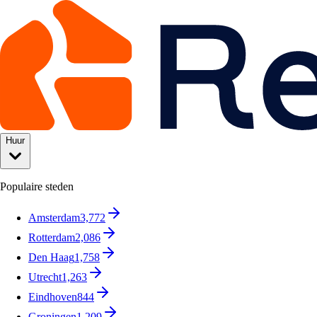
Huur
Populaire steden
Amsterdam
3,772
Rotterdam
2,086
Den Haag
1,758
Utrecht
1,263
Eindhoven
844
Groningen
1,209