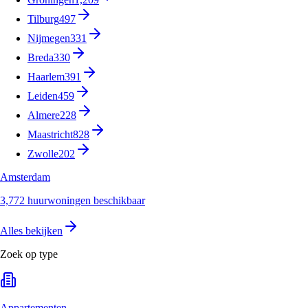
Tilburg
497
Nijmegen
331
Breda
330
Haarlem
391
Leiden
459
Almere
228
Maastricht
828
Zwolle
202
Amsterdam
3,772 huurwoningen beschikbaar
Alles bekijken
Zoek op type
Appartementen