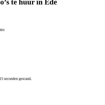
’s te huur in Ede
tes
15 seconden gescand.