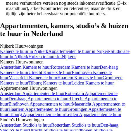
meeste verhuurders vereisen nog steeds inkomensverificatie (3-4x
maandhuur), arbeidscontracten en referenties, maar de druk en
tijdlijn zijn beter beheersbaar voor potentiële huurders.
Appartementen, kamers, studio’s & huizen
te huur in Nederland
Nijkerk
Huurwoningen
Kamers
te huur in
Nijkerk
Appartementen
te huur in
Nijkerk
Studio's
te
huur in
Nijkerk
Huizen
te huur in
Nijkerk
Kamers
Huurwoningen
Amsterdam Kamers te huur
Rotterdam Kamers te huur
Den-haag
Kamers te huur
Utrecht Kamers te huur
Eindhoven Kamers te
huur
Maastricht Kamers te huur
Haarlem Kamers te huur
Groningen
Kamers te huur
Tilburg Kamers te huur
Leiden Kamers te huur
Appartementen
Huurwoningen
Amsterdam Appartementen te huur
Rotterdam Appartementen te
huur
Den-haag Appartementen te huur
Utrecht Appartementen te
huur
Eindhoven Appartementen te huur
Maastricht Appartementen te
huur
Haarlem Appartementen te huur
Groningen Appartementen te
huur
Tilburg Appartementen te huur
Leiden Appartementen te huur
Studio's
Huurwoningen
Amsterdam Studio's te huur
Rotterdam Studio's te huur
Den-haag
Studio's te huur
Utrecht Studio's te huur
Eindhoven Studio's te