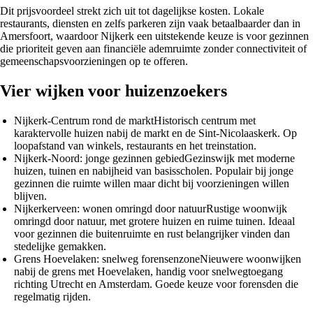
Dit prijsvoordeel strekt zich uit tot dagelijkse kosten. Lokale
restaurants, diensten en zelfs parkeren zijn vaak betaalbaarder dan in
Amersfoort, waardoor Nijkerk een uitstekende keuze is voor gezinnen
die prioriteit geven aan financiële ademruimte zonder connectiviteit of
gemeenschapsvoorzieningen op te offeren.
Vier wijken voor huizenzoekers
Nijkerk-Centrum rond de markt
Historisch centrum met
karaktervolle huizen nabij de markt en de Sint-Nicolaaskerk. Op
loopafstand van winkels, restaurants en het treinstation.
Nijkerk-Noord: jonge gezinnen gebied
Gezinswijk met moderne
huizen, tuinen en nabijheid van basisscholen. Populair bij jonge
gezinnen die ruimte willen maar dicht bij voorzieningen willen
blijven.
Nijkerkerveen: wonen omringd door natuur
Rustige woonwijk
omringd door natuur, met grotere huizen en ruime tuinen. Ideaal
voor gezinnen die buitenruimte en rust belangrijker vinden dan
stedelijke gemakken.
Grens Hoevelaken: snelweg forensenzone
Nieuwere woonwijken
nabij de grens met Hoevelaken, handig voor snelwegtoegang
richting Utrecht en Amsterdam. Goede keuze voor forensden die
regelmatig rijden.