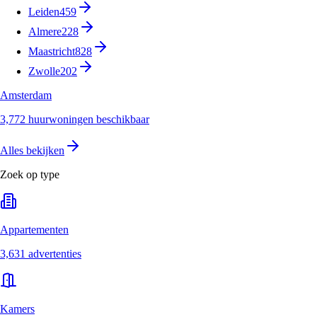
Leiden
459
Almere
228
Maastricht
828
Zwolle
202
Amsterdam
3,772 huurwoningen beschikbaar
Alles bekijken
Zoek op type
Appartementen
3,631 advertenties
Kamers