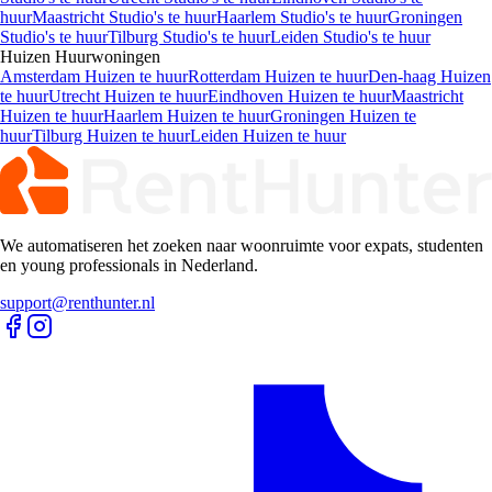
huur
Maastricht Studio's te huur
Haarlem Studio's te huur
Groningen
Studio's te huur
Tilburg Studio's te huur
Leiden Studio's te huur
Huizen
Huurwoningen
Amsterdam Huizen te huur
Rotterdam Huizen te huur
Den-haag Huizen
te huur
Utrecht Huizen te huur
Eindhoven Huizen te huur
Maastricht
Huizen te huur
Haarlem Huizen te huur
Groningen Huizen te
huur
Tilburg Huizen te huur
Leiden Huizen te huur
We automatiseren het zoeken naar woonruimte voor expats, studenten
en young professionals in Nederland.
support@renthunter.nl