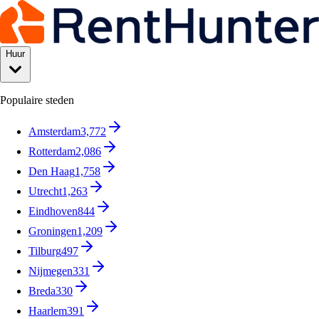
Huur
Populaire steden
Amsterdam
3,772
Rotterdam
2,086
Den Haag
1,758
Utrecht
1,263
Eindhoven
844
Groningen
1,209
Tilburg
497
Nijmegen
331
Breda
330
Haarlem
391