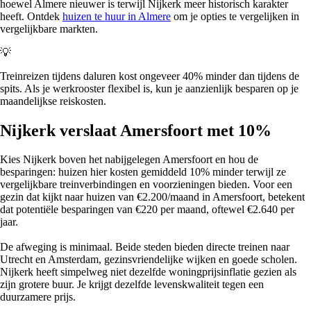
hoewel Almere nieuwer is terwijl Nijkerk meer historisch karakter
heeft. Ontdek
huizen te huur in Almere
om je opties te vergelijken in
vergelijkbare markten.
💡
Treinreizen tijdens daluren kost ongeveer 40% minder dan tijdens de
spits. Als je werkrooster flexibel is, kun je aanzienlijk besparen op je
maandelijkse reiskosten.
Nijkerk verslaat Amersfoort met 10%
Kies Nijkerk boven het nabijgelegen Amersfoort en hou de
besparingen: huizen hier kosten gemiddeld 10% minder terwijl ze
vergelijkbare treinverbindingen en voorzieningen bieden. Voor een
gezin dat kijkt naar huizen van €2.200/maand in Amersfoort, betekent
dat potentiële besparingen van €220 per maand, oftewel €2.640 per
jaar.
De afweging is minimaal. Beide steden bieden directe treinen naar
Utrecht en Amsterdam, gezinsvriendelijke wijken en goede scholen.
Nijkerk heeft simpelweg niet dezelfde woningprijsinflatie gezien als
zijn grotere buur. Je krijgt dezelfde levenskwaliteit tegen een
duurzamere prijs.