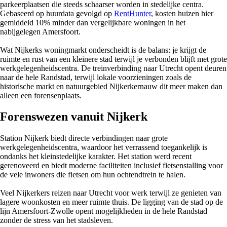
parkeerplaatsen die steeds schaarser worden in stedelijke centra.
Gebaseerd op huurdata gevolgd op
RentHunter
, kosten huizen hier
gemiddeld 10% minder dan vergelijkbare woningen in het
nabijgelegen Amersfoort.
Wat Nijkerks woningmarkt onderscheidt is de balans: je krijgt de
ruimte en rust van een kleinere stad terwijl je verbonden blijft met grote
werkgelegenheidscentra. De treinverbinding naar Utrecht opent deuren
naar de hele Randstad, terwijl lokale voorzieningen zoals de
historische markt en natuurgebied Nijkerkernauw dit meer maken dan
alleen een forensenplaats.
Forenswezen vanuit Nijkerk
Station Nijkerk biedt directe verbindingen naar grote
werkgelegenheidscentra, waardoor het verrassend toegankelijk is
ondanks het kleinstedelijke karakter. Het station werd recent
gerenoveerd en biedt moderne faciliteiten inclusief fietsenstalling voor
de vele inwoners die fietsen om hun ochtendtrein te halen.
Veel Nijkerkers reizen naar Utrecht voor werk terwijl ze genieten van
lagere woonkosten en meer ruimte thuis. De ligging van de stad op de
lijn Amersfoort-Zwolle opent mogelijkheden in de hele Randstad
zonder de stress van het stadsleven.